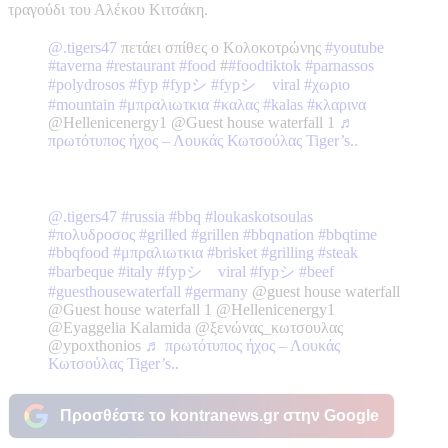
τραγούδι του Αλέκου Κιτσάκη.
@.tigers47
πετάει σπίθες ο Κολοκοτρώνης
#youtube
#taverna
#restaurant
#food
#
#foodtiktok
#parnassos
#polydrosos
#fyp
#fypシ
#fypシ゚viral
#χωριο
#mountain
#μπραλιωτκια
#καλας
#kalas
#κλαρινα
@Hellenicenergy1 @Guest house waterfall 1
♬
πρωτότυπος ήχος – Λουκάς Κωτσούλας Tiger’s..
@.tigers47
#russia
#bbq
#loukaskotsoulas
#πολυδροσος
#grilled
#grillen
#bbqnation
#bbqtime
#bbqfood
#μπραλιωτκια
#brisket
#grilling
#steak
#barbeque
#italy
#fypシ゚viral
#fypシ
#beef
#guesthousewaterfall
#germany
@guest house waterfall
@Guest house waterfall 1 @Hellenicenergy1
@Eyaggelia Kalamida @ξενώνας_κωτσουλας
@ypoxthonios
♬ πρωτότυπος ήχος – Λουκάς
Κωτσούλας Tiger’s..
Προσθέστε το kontranews.gr στην Google