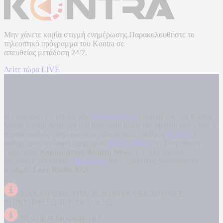
Μην χάνετε καμία στιγμή ενημέρωσης.Παρακολουθήστε το
τηλεοπτικό πρόγραμμα του
Kontra
σε
απευθείας μετάδοση
24/7.
Δείτε τώρα LIVE
Η ενημερωτική ιστοσελίδα
kontranews.gr
είναι μέλος του Kontra
Media Group ανάμεσα στα υπόλοιπα μέσα του ομίλου που είναι: ο
περιφερειακός ενημερωτικός τηλεοπτικός σταθμός
Kontra
, η
καθημερινή πολιτική εφημερίδα
Kontra News
, η εβδομαδιαία
εφημερίδα
Κυριακάτικη Kontra News
, ο ενημερωτικός
αθλητικός ιστότοπος
Filathlos.gr
και ο μουσικός ραδιοφωνικός
σταθμός
Love Radio 97,5
.
ΔΙΑΚΡΙΤΙΚΟΣ ΤΙΤΛΟΣ: KONTRA ΕΚΔΟΤΙΚΕΣ
ΕΠΙΧΕΙΡΗΣΕΙΣ ΙΚΕ ΕΚΔΟΣΕΙΣ
ΝΟΜΙΚΗ ΜΟΡΦΗ: ΙΚΕ