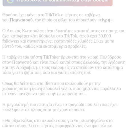
Θραύση έχει κάνει στο
TikTok
ο ψήστης σε ταβέρνα
του
Παρνασσού,
τον οποίο οι φίλοι του αποκαλούν «
τίγρη
».
Ο Λουκάς Κωτσούλας είναι ιδιοκτήτης καταστήματος εστίασης και
έχει καταφέρει κάτι δύσκολο στο TikTok, αφού έχει 30.000
followers και συγκεντρώνει εκατοντάδες χιλιάδες Likes με τα
βίντεό του, καθώς και εκατομμύρια προβολές.
Η ταβέρνα του ψήστη TikToker βρίσκεται στο χωριό Πολύδροσο
στον Παρνασσό και είναι πολύ κοντά στους Δελφούς, την Αγόριανη
και την Αράχωβα, με τους εκδρομείς να σπεύδουν στο κατάστημα
τόσο για τα ψητά του, όσο και για τις ατάκες του.
Όπως θα δείτε και στα βίντεο που ακολουθούν με την
χαρακτηριστική φωνή προκαλεί γέλιο, διαφημίζοντας παράλληλα
με έναν πανέξυπνο τρόπο την επιχείρησή του.
Η μεγαλύτερή του επιτυχία είναι το τραγούδι που λέει πως έχει
«κολλήσει» σε όλους όσοι το έχουν ακούσει.
«Θα ρίξω Κάλας στο σκυλάκι σου, για να μπαινοβγαίνω στο
σπιτάκι σου», λέει ο ψήστης παραφράζοντας ένα ηπειρώτικο