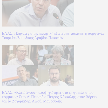
ΕΛΑΣ: Πλήγμα για την ελληνική εξωτερική πολιτική η συμφωνία
Τουρκίας-Σαουδικής Αραβίας-Πακιστάν
ΕΛΑΣ: «Κλειδώνουν» υποψηφιότητες στα ψηφοδέλτια του
κόμματος: Στην Α’ Πειραιά ο Πέτρος Κόκκαλης, στον Βόρειο
τομέα Ζαχαριάδης, Λινού, Μαυρουδής