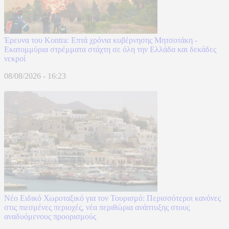
Έρευνα του Kontra: Επτά χρόνια κυβέρνησης Μητσοτάκη -
Εκατομμύρια στρέμματα στάχτη σε όλη την Ελλάδα και δεκάδες
νεκροί
08/08/2026 - 16:23
Νέο Ειδικό Χωροταξικό για τον Τουρισμό: Περισσότεροι κανόνες
στις πιεσμένες περιοχές, νέα περιθώρια ανάπτυξης στους
αναδυόμενους προορισμούς