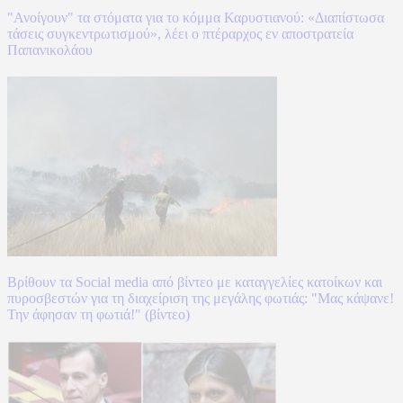
"Ανοίγουν" τα στόματα για το κόμμα Καρυστιανού: «Διαπίστωσα
τάσεις συγκεντρωτισμού», λέει ο πτέραρχος εν αποστρατεία
Παπανικολάου
Βρίθουν τα Social media από βίντεο με καταγγελίες κατοίκων και
πυροσβεστών για τη διαχείριση της μεγάλης φωτιάς: "Μας κάψανε!
Την άφησαν τη φωτιά!" (βίντεο)