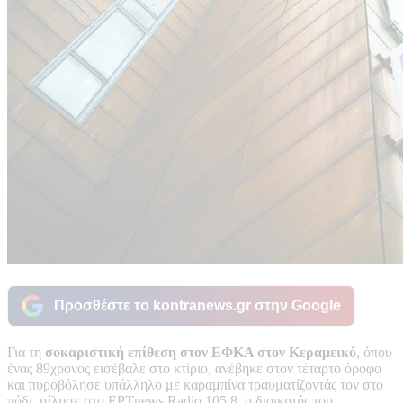
Προσθέστε το kontranews.gr στην Google
Για τη
σοκαριστική επίθεση στον ΕΦΚΑ στον Κεραμεικό
, όπου
ένας 89χρονος εισέβαλε στο κτίριο, ανέβηκε στον τέταρτο όροφο
και πυροβόλησε υπάλληλο με καραμπίνα τραυματίζοντάς τον στο
πόδι, μίλησε στο ΕΡΤnews Radio 105,8 ο διοικητής του