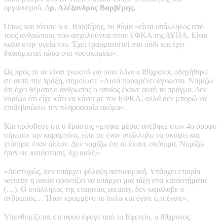
οργανισμού, Δ
ρ. Αλέξανδρος Βαρβέρης.
Όπως και τόνισε ο κ. Βαρβέρης, το θύμα «είναι υπάλληλος από
τους ανθρώπους που ασχολούνται στον ΕΦΚΑ της ΔΥΠΑ. Είναι
καλά στην υγεία του. Έχει τραυματιστεί στο πόδι και έχει
διακομιστεί τώρα στο νοσοκομείο».
Ως προς το αν είναι γνωστό για ποιο λόγο ο 89χρονος οδηγήθηκε
σε αυτή την πράξη, σημείωσε «Αυτό παραμένει άγνωστο. Νομίζω
ότι έχει θέματα ο άνθρωπος ο οποίος έκανε αυτό το πράγμα. Δεν
νομίζω ότι είχε κάτι να κάνει με τον ΕΦΚΑ, αλλά δεν μπορώ να
επιβεβαιώσω την πληροφορία ακόμα».
Και πρόσθεσε ότι ο δράστης «μπήκε μέσα, ανέβηκε στον 4ο όροφο
σήκωσε την καραμπίνα, είπε σε έναν υπάλληλο να σκύψει και
χτύπησε έναν άλλον. Δεν νομίζω ότι το έκανε σκόπιμα. Νομίζω
ήταν σε κατάσταση, όχι καλή».
«Δυστυχώς, δεν υπάρχει φύλαξη αστυνομική. Υπάρχει εταιρία
security η οποία φροντίζει να υπάρχει μια τάξη στα καταστήματα
(…). Ο υπάλληλος της εταιρείας security, δεν κατάλαβε ο
άνθρωπος… Ήταν κρυμμένο το όπλο και έγινε ό,τι έγινε».
Υπενθυμίζεται ότι αφού έφυγε από το Εφετείο, ο 89χρονος