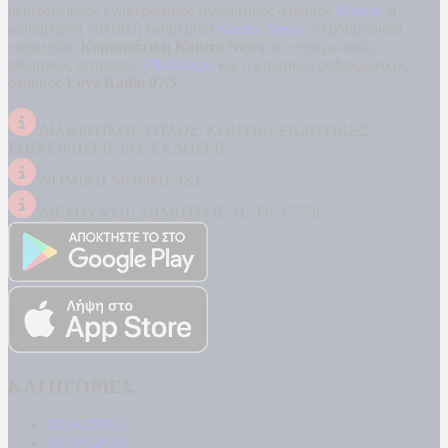
περιφερειακός ενημερωτικός τηλεοπτικός σταθμός
Kontra
, η
καθημερινή πολιτική εφημερίδα
Kontra News
, η εβδομαδιαία
εφημερίδα
Κυριακάτικη Kontra News
, ο ενημερωτικός
αθλητικός ιστότοπος
Filathlos.gr
και ο μουσικός ραδιοφωνικός
σταθμός
Love Radio 97,5
.
ΔΙΑΚΡΙΤΙΚΟΣ ΤΙΤΛΟΣ: KONTRA ΕΚΔΟΤΙΚΕΣ
ΕΠΙΧΕΙΡΗΣΕΙΣ ΙΚΕ ΕΚΔΟΣΕΙΣ
ΝΟΜΙΚΗ ΜΟΡΦΗ: ΙΚΕ
ΔΙΕΥΘΥΝΣΗ: ΔΗΜΗΤΡΟΣ 31, ΤΚ 17778
ΚΑΤΗΓΟΡΙΕΣ
ΠΟΛΙΤΙΚΗ
ΚΟΙΝΩΝΙΑ