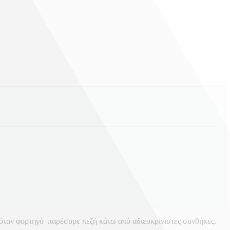
ταν φορτηγό παρέσυρε πεζή κάτω από αδιευκρίνιστες συνθήκες.