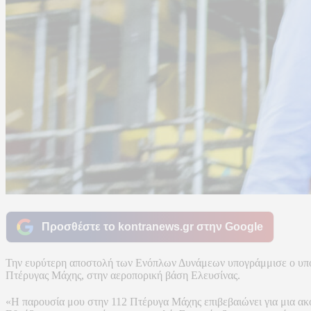
Προσθέστε το kontranews.gr στην Google
Την ευρύτερη αποστολή των Ενόπλων Δυνάμεων υπογράμμισε ο υπου
Πτέρυγας Μάχης, στην αεροπορική βάση Ελευσίνας.
«Η παρουσία μου στην 112 Πτέρυγα Μάχης επιβεβαιώνει για μια ακόμ