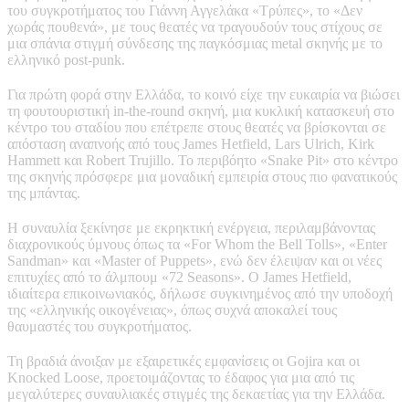
του συγκροτήματος του Γιάννη Αγγελάκα «Τρύπες», το «Δεν
χωράς πουθενά», με τους θεατές να τραγουδούν τους στίχους σε
μια σπάνια στιγμή σύνδεσης της παγκόσμιας metal σκηνής με το
ελληνικό post-punk.
Για πρώτη φορά στην Ελλάδα, το κοινό είχε την ευκαιρία να βιώσει
τη φουτουριστική in-the-round σκηνή, μια κυκλική κατασκευή στο
κέντρο του σταδίου που επέτρεπε στους θεατές να βρίσκονται σε
απόσταση αναπνοής από τους James Hetfield, Lars Ulrich, Kirk
Hammett και Robert Trujillo. Το περιβόητο «Snake Pit» στο κέντρο
της σκηνής πρόσφερε μια μοναδική εμπειρία στους πιο φανατικούς
της μπάντας.
Η συναυλία ξεκίνησε με εκρηκτική ενέργεια, περιλαμβάνοντας
διαχρονικούς ύμνους όπως τα «For Whom the Bell Tolls», «Enter
Sandman» και «Master of Puppets», ενώ δεν έλειψαν και οι νέες
επιτυχίες από το άλμπουμ «72 Seasons». Ο James Hetfield,
ιδιαίτερα επικοινωνιακός, δήλωσε συγκινημένος από την υποδοχή
της «ελληνικής οικογένειας», όπως συχνά αποκαλεί τους
θαυμαστές του συγκροτήματος.
Τη βραδιά άνοιξαν με εξαιρετικές εμφανίσεις οι Gojira και οι
Knocked Loose, προετοιμάζοντας το έδαφος για μια από τις
μεγαλύτερες συναυλιακές στιγμές της δεκαετίας για την Ελλάδα.