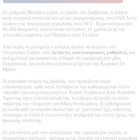
Σε ρυθμούς Metallica έζησε, το βράδυ του Σαββάτου, η Αθήνα
στην ιστορική συναυλία του μέταλ συγκροτήματος, στο ΟΑΚΑστο
πλαίσιο της παγκόσμιας περιοδείας τους M72. Περισσότεροι από
80.000 θαυμαστές κατέκλυσαν το στάδιο, 16 χρόνια μετά την
τελευταία εμφάνιση των Metallica στην Ελλάδα.
Από νωρίς το μεσημέρι ο κόσμος άρχισε να συρρέει στο
Ολυμπιακό Στάδιο, ενώ
έκτακτες κυκλοφοριακές ρυθμίσεις
και
αυξημένα μέτρα ασφαλείας τέθηκαν σε εφαρμογή από χθες
Παρασκευή, τα οποία θα ισχύσουν μέχρι και την Κυριακή 10
Μαΐου.
Η κορυφαία στιγμή της βραδιάς, που προκάλεσε κύμα
ενθουσιασμού, ήρθε κατά τη διάρκεια του καθιερωμένου πλέον
«doodle» (αυτοσχεδιασμού) των Robert Trujillo και Kirk Hammett.
Τιμώντας την ελληνική φιλοξενία, το δίδυμο εξέπληξε το κοινό
παίζοντας τον «Ζορμπά» του Μίκη Θεοδωράκη. Η εμβληματική
μελωδία από το συρτάκι ακούστηκε με ηλεκτρικό ήχο, κάνοντας
ολόκληρο το ΟΑΚΑ να συντονίζει τα βήματά του στους ήχους της
θρυλικής σύνθεσης.
Σε μια κίνηση-ματ που αναγνώρισε την εγχώρια ροκ σκηνή, το
συγκρότημα απέδωσε, αμέσως μετά, ένα από τα κλασικά κομμάτια