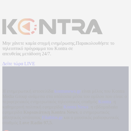
Μην χάνετε καμία στιγμή ενημέρωσης.Παρακολουθήστε το
τηλεοπτικό πρόγραμμα του
Kontra
σε
απευθείας μετάδοση
24/7.
Δείτε τώρα LIVE
Η ενημερωτική ιστοσελίδα
kontranews.gr
είναι μέλος του Kontra
Media Group ανάμεσα στα υπόλοιπα μέσα του ομίλου που είναι: ο
περιφερειακός ενημερωτικός τηλεοπτικός σταθμός
Kontra
, η
καθημερινή πολιτική εφημερίδα
Kontra News
, η εβδομαδιαία
εφημερίδα
Κυριακάτικη Kontra News
, ο ενημερωτικός
αθλητικός ιστότοπος
Filathlos.gr
και ο μουσικός ραδιοφωνικός
σταθμός
Love Radio 97,5
.