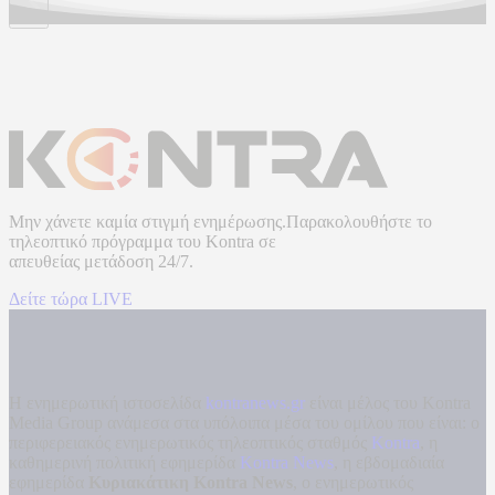
Μην χάνετε καμία στιγμή ενημέρωσης.Παρακολουθήστε το
τηλεοπτικό πρόγραμμα του
Kontra
σε
απευθείας μετάδοση
24/7.
Δείτε τώρα LIVE
Η ενημερωτική ιστοσελίδα
kontranews.gr
είναι μέλος του Kontra
Media Group ανάμεσα στα υπόλοιπα μέσα του ομίλου που είναι: ο
περιφερειακός ενημερωτικός τηλεοπτικός σταθμός
Kontra
, η
καθημερινή πολιτική εφημερίδα
Kontra News
, η εβδομαδιαία
εφημερίδα
Κυριακάτικη Kontra News
, ο ενημερωτικός