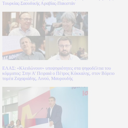
Τουρκίας-Σαουδικής Αραβίας-Πακιστάν
ΕΛΑΣ: «Κλειδώνουν» υποψηφιότητες στα ψηφοδέλτια του
κόμματος: Στην Α’ Πειραιά ο Πέτρος Κόκκαλης, στον Βόρειο
τομέα Ζαχαριάδης, Λινού, Μαυρουδής