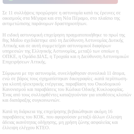
Σε 11 συλλήψεις προχώρησε η αστυνομία κατά τις έρευνες σε
οικισμούς στα Μέγαρα και στη Νέα Πέραμο, στο πλαίσιο της
αντιμετώπισης παράνομων δραστηριοτήτων.
Η ειδική αστυνομική επιχείρηση πραγματοποιήθηκε το πρωί της
8ης Μαΐου σχεδιάστηκε από τη Διεύθυνση Αστυνομίας Δυτικής
Αττικής και σε αυτή συμμετείχαν αστυνομικοί διαφόρων
υπηρεσιών της Ελληνικής Αστυνομίας, μεταξύ των οποίων η
ΟΠΚΕ, η Ομάδα ΔΙΑΣ, η Τροχαία και η Διεύθυνση Αστυνομικών
Επιχειρήσεων Αττικής.
Σύμφωνα με την αστυνομία, συνελήφθησαν συνολικά 11 άτομα,
ενώ σε βάρος τους σχηματίστηκαν δικογραφίες -κατά περίπτωση-
για κλοπή ηλεκτρικής ενέργειας, παραβίαση του Οικοδομικού
Κανονισμού και παραβάσεις του Κώδικα Οδικής Κυκλοφορίας.
Ένας από τους συλληφθέντες καταζητούνταν για υποθέσεις κλοπών
και διατάραξης συγκοινωνιών.
Κατά τη διάρκεια της επιχείρησης βεβαιώθηκαν ακόμη 16
παραβάσεις του ΚΟΚ, που αφορούσαν μεταξύ άλλων έλλειψη
άδειας ικανότητας οδήγησης, μη χρήση ζώνης ασφαλείας και
έλλειψη ελέγχου ΚΤΕΟ.