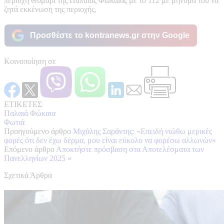
περιοχή Θυμάρι της Παλαιάς Φώκαιας με το 112 με μήνυμά του να
ζητά εκκένωση της περιοχής.
Προσθέστε το kontranews.gr στην Google
Κοινοποίηση σε
ΕΤΙΚΕΤΕΣ
Παλαιά Φώκαια
Φωτιά
Προηγούμενο άρθρο
Μιχάλης Σαράντης: «Επειδή νιώθω μερικές
φορές ότι δεν έχω δέρμα, μου είναι εύκολο να φορέσω αλλωνών»
Επόμενο άρθρο
Αποκτήστε πρόσβαση στα Αποτελέσματα των
Πανελληνίων 2025
»
Σχετικά Άρθρα