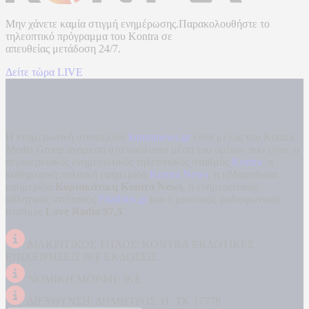
Μην χάνετε καμία στιγμή ενημέρωσης.Παρακολουθήστε το
τηλεοπτικό πρόγραμμα του
Kontra
σε
απευθείας μετάδοση
24/7.
Δείτε τώρα LIVE
Η ενημερωτική ιστοσελίδα
kontranews.gr
είναι μέλος του Kontra
Media Group ανάμεσα στα υπόλοιπα μέσα του ομίλου που είναι: ο
περιφερειακός ενημερωτικός τηλεοπτικός σταθμός
Kontra
, η
καθημερινή πολιτική εφημερίδα
Kontra News
, η εβδομαδιαία
εφημερίδα
Κυριακάτικη Kontra News
, ο ενημερωτικός
αθλητικός ιστότοπος
Filathlos.gr
και ο μουσικός ραδιοφωνικός
σταθμός
Love Radio 97,5
.
ΔΙΑΚΡΙΤΙΚΟΣ ΤΙΤΛΟΣ: KONTRA ΕΚΔΟΤΙΚΕΣ
ΕΠΙΧΕΙΡΗΣΕΙΣ ΙΚΕ ΕΚΔΟΣΕΙΣ
ΝΟΜΙΚΗ ΜΟΡΦΗ: ΙΚΕ
ΔΙΕΥΘΥΝΣΗ: ΔΗΜΗΤΡΟΣ 31, ΤΚ 17778