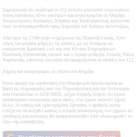
Σημειώνεται ότι νωρίτερα το 112 έστειλε μηνύματα εκκενώσεων
στους κατοίκους πέντε οικισμών και συγκεκριμένα σε Θυμάρι,
Τουρκολίμανο, Καταφύγι, Χάρακα και Τριανταφυλλιά, καλώντας
τους να απομακρυνθούν προς Λαγονήσι και Λαύριο, αντιστοίχως.
Λίγο πριν τις 17:00 στην ενημέρωση της Πυροσβεστικής, έγινε
λόγος για μεγάλη μάχη με τις φλόγες, με τις δυνάμεις να
ενισχύονται δραστικά, ενώ και στο Κέντρο Επιχειρήσεων
Πολιτικής Προστασίας έφτασε και ο περιφερειάρχης Αττικής Νίκος
Χαρδαλιάς, κάνοντας έκκληση να εφαρμόζονται οι οδηγίες του 112.
Ζημιές και καταστροφές σε σπίτια στο Θυμάρι
Όσον αφορά την κατάσταση στο Θυμάρι μία πρώτη εικόνα με
βάση τις πληροφορίες από την Πυροσβεστική και την Αστυνομία
που επικαλείται το ΑΠΕ/ΜΠΕ, μέχρι στιγμής δείχνει ότι έχουν
καταστραφεί ολοσχερώς τρεις οικίες, ενώ έχουν υποστεί ζημιές
άλλες 10 καθώς και τρία οχήματα. Ωστόσο, ο αριθμός αυτός
ενδέχεται να αυξηθεί καθώς ο τελικός απολογισμός των ζημιών σε
υποδομές και κατοικίες θα πραγματοποιηθεί όταν ολοκληρωθεί το
έργο της κατάσβεσης.