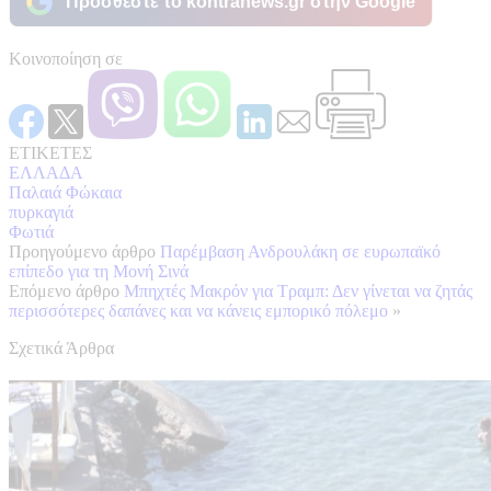
Προσθέστε το kontranews.gr στην Google
Κοινοποίηση σε
ΕΤΙΚΕΤΕΣ
ΕΛΛΑΔΑ
Παλαιά Φώκαια
πυρκαγιά
Φωτιά
Προηγούμενο άρθρο
Παρέμβαση Ανδρουλάκη σε ευρωπαϊκό
επίπεδο για τη Μονή Σινά
Επόμενο άρθρο
Μπηχτές Μακρόν για Τραμπ: Δεν γίνεται να ζητάς
περισσότερες δαπάνες και να κάνεις εμπορικό πόλεμο
»
Σχετικά Άρθρα