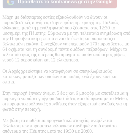
Προσθέστε το kontranews.gr στην Google
Mάχη με διάσπαρτες εστίες εξακολουθούν να δίνουν οι
πυροσβεστικές δυνάμεις στην ευρύτερη περιοχή της Παλαιάς
Φώκαιας, μετά τη μεγάλη φωτιά που ξέσπασε στις 12:30 το
μεσημέρι της Πέμπτης. Σύμφωνα με την τελευταία ενημέρωση από
την Πυροσβεστική η φωτιά είναι σε ύφεση και παρουσιάζει
βελτιωμένη εικόνα. Συνεχίζουν να επιχειρούν 170 πυροσβέστες με
64 οχήματα και τη συνδρομή πέντε ομάδων πεζοπόρων. Μέχρι το
τελευταίο φως της ημέρεας θα πραγματοποιούν από αέρος ρίψεις
νερού 12 αεροσκάφη και 12 ελικόπτερα.
Οι Αρχές χρειάστηκε να καταφύγουν σε απεγκλωβισμούς
κατοίκων, μεταξύ των οποίων και παιδιά, ενώ έχουν καεί και
σπίτια.
Στην περιοχή έπνεαν άνεμοι 5 έως και 6 μποφόρ με αποτέλεσμα η
πυρκαγιά να πάρει γρήγορα διαστάσεις και σύμφωνα με το Meteo,
οι πυρομετεωρολογικές συνθήκες ήταν εξαιρετικά ευνοϊκές για τη
φωτιά στην περιοχή.
Με βάση τα διαθέσιμα προγνωστικά στοιχεία, αναμένεται
βελτίωση των πυρομετεωρολογικών συνθηκών από αργά το
απόγευμα της Πέμπτης μετά τις 19:30 με 20:00.