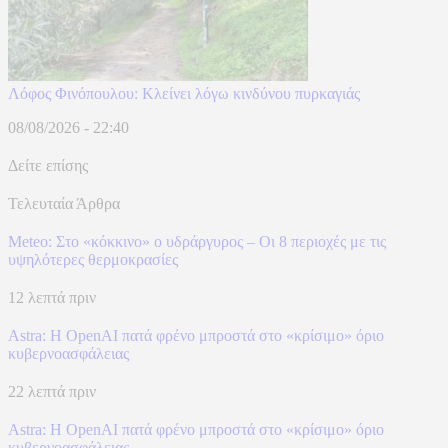
Λόφος Φινόπουλου: Κλείνει λόγω κινδύνου πυρκαγιάς
08/08/2026 - 22:40
Δείτε επίσης
Τελευταία Άρθρα
Meteo: Στο «κόκκινο» ο υδράργυρος – Οι 8 περιοχές με τις
υψηλότερες θερμοκρασίες
12 λεπτά πριν
Astra: Η OpenAI πατά φρένο μπροστά στο «κρίσιμο» όριο
κυβερνοασφάλειας
22 λεπτά πριν
Astra: Η OpenAI πατά φρένο μπροστά στο «κρίσιμο» όριο
κυβερνοασφάλειας