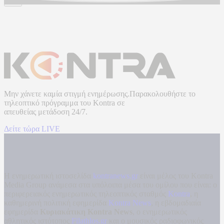
Μην χάνετε καμία στιγμή ενημέρωσης.Παρακολουθήστε το
τηλεοπτικό πρόγραμμα του
Kontra
σε
απευθείας μετάδοση
24/7.
Δείτε τώρα LIVE
Η ενημερωτική ιστοσελίδα
kontranews.gr
είναι μέλος του Kontra
Media Group ανάμεσα στα υπόλοιπα μέσα του ομίλου που είναι: ο
περιφερειακός ενημερωτικός τηλεοπτικός σταθμός
Kontra
, η
καθημερινή πολιτική εφημερίδα
Kontra News
, η εβδομαδιαία
εφημερίδα
Κυριακάτικη Kontra News
, ο ενημερωτικός
αθλητικός ιστότοπος
Filathlos.gr
και ο μουσικός ραδιοφωνικός