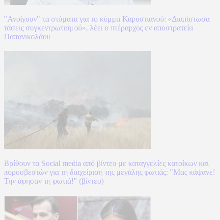
"Ανοίγουν" τα στόματα για το κόμμα Καρυστιανού: «Διαπίστωσα
τάσεις συγκεντρωτισμού», λέει ο πτέραρχος εν αποστρατεία
Παπανικολάου
Βρίθουν τα Social media από βίντεο με καταγγελίες κατοίκων και
πυροσβεστών για τη διαχείριση της μεγάλης φωτιάς: "Μας κάψανε!
Την άφησαν τη φωτιά!" (βίντεο)