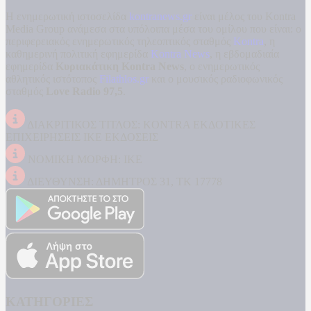
Η ενημερωτική ιστοσελίδα
kontranews.gr
είναι μέλος του Kontra
Media Group ανάμεσα στα υπόλοιπα μέσα του ομίλου που είναι: ο
περιφερειακός ενημερωτικός τηλεοπτικός σταθμός
Kontra
, η
καθημερινή πολιτική εφημερίδα
Kontra News
, η εβδομαδιαία
εφημερίδα
Κυριακάτικη Kontra News
, ο ενημερωτικός
αθλητικός ιστότοπος
Filathlos.gr
και ο μουσικός ραδιοφωνικός
σταθμός
Love Radio 97,5
.
ΔΙΑΚΡΙΤΙΚΟΣ ΤΙΤΛΟΣ: KONTRA ΕΚΔΟΤΙΚΕΣ
ΕΠΙΧΕΙΡΗΣΕΙΣ ΙΚΕ ΕΚΔΟΣΕΙΣ
ΝΟΜΙΚΗ ΜΟΡΦΗ: ΙΚΕ
ΔΙΕΥΘΥΝΣΗ: ΔΗΜΗΤΡΟΣ 31, ΤΚ 17778
ΚΑΤΗΓΟΡΙΕΣ