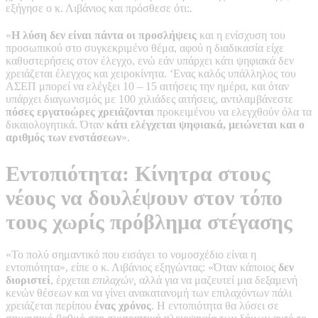
εξήγησε ο κ. Λιβάνιος και πρόσθεσε ότι:.
«
Η λύση δεν είναι πάντα οι προσλήψεις
και η ενίσχυση του
προσωπικού στο συγκεκριμένο θέμα, αφού η διαδικασία είχε
καθυστερήσεις στον έλεγχο, ενώ εάν υπάρχει κάτι ψηφιακά δεν
χρειάζεται έλεγχος και χειροκίνητα. ‘Ενας καλός υπάλληλος του
ΑΣΕΠ μπορεί να ελέγξει 10 – 15 αιτήσεις την ημέρα, και όταν
υπάρχει διαγωνισμός με 100 χιλιάδες αιτήσεις, αντιλαμβάνεστε
πόσες εργατοώρες χρειάζονται
προκειμένου να ελεγχθούν όλα τα
δικαιολογητικά. Όταν
κάτι ελέγχεται ψηφιακά, μειώνεται και ο
αριθμός των ενστάσεων
».
Εντοπιότητα: Κίνητρα στους
νέους να δουλέψουν στον τόπο
τους χωρίς πρόβλημα στέγασης
«Το πολύ σημαντικό που εισάγει το νομοσχέδιο είναι η
εντοπιότητα», είπε ο κ. Λιβάνιος εξηγώντας: «Όταν κάποιος
δεν
διοριστεί
, έρχεται
επιλαχών,
αλλά για να μαζευτεί μια δεξαμενή
κενών θέσεων και να γίνει ανακατανομή των επιλαχόντων πάλι
χρειάζεται περίπου
ένας χρόνος
. Η εντοπιότητα θα λύσει σε