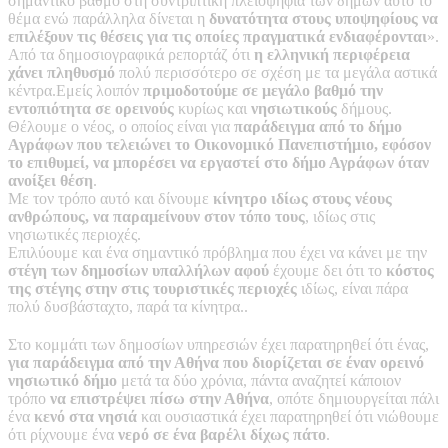
σημαντικό βαθμό στη συντριπτική πλειοψηφία των δήμων αυτό το
θέμα ενώ παράλληλα δίνεται η
δυνατότητα στους υποψηφίους να
επιλέξουν τις θέσεις για τις οποίες πραγματικά ενδιαφέρονται
».
Από τα δημοσιογραφικά ρεπορτάζ ότι
η ελληνική περιφέρεια
χάνει πληθυσμό
πολύ περισσότερο σε σχέση με τα μεγάλα αστικά
κέντρα.Εμείς λοιπόν
πριμοδοτούμε σε μεγάλο βαθμό την
εντοπιότητα σε ορεινούς
κυρίως και
νησιωτικούς
δήμους.
Θέλουμε ο νέος, ο οποίος είναι για
παράδειγμα από το δήμο
Αγράφων που τελειώνει το Οικονομικό Πανεπιστήμιο, εφόσον
το επιθυμεί, να μπορέσει να εργαστεί στο δήμο Αγράφων όταν
ανοίξει θέση
.
Με τον τρόπο αυτό και δίνουμε
κίνητρο ιδίως στους νέους
ανθρώπους, να παραμείνουν στον τόπο τους
, ιδίως στις
νησιωτικές περιοχές.
Επιλύουμε και ένα σημαντικό πρόβλημα που έχει να κάνει με την
στέγη των δημοσίων υπαλλήλων αφού
έχουμε δει ότι το
κόστος
της στέγης στην στις τουριστικές περιοχές
ιδίως, είναι πάρα
πολύ δυσβάσταχτο, παρά τα κίνητρα..
Στο κομμάτι των δημοσίων υπηρεσιών έχει παρατηρηθεί ότι ένας,
για παράδειγμα από την Αθήνα που διορίζεται σε έναν ορεινό
νησιωτικό δήμο
μετά τα δύο χρόνια, πάντα αναζητεί κάποιον
τρόπο
να επιστρέψει πίσω στην Αθήνα
, οπότε δημιουργείται πάλι
ένα
κενό στα νησιά
και ουσιαστικά έχει παρατηρηθεί ότι νιώθουμε
ότι ρίχνουμε ένα
νερό σε ένα βαρέλι δίχως πάτο
.