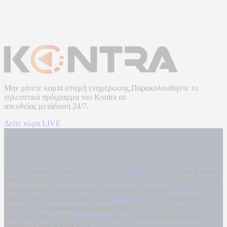
Μην χάνετε καμία στιγμή ενημέρωσης.Παρακολουθήστε το
τηλεοπτικό πρόγραμμα του
Kontra
σε
απευθείας μετάδοση
24/7.
Δείτε τώρα LIVE
Η ενημερωτική ιστοσελίδα
kontranews.gr
είναι μέλος του Kontra
Media Group ανάμεσα στα υπόλοιπα μέσα του ομίλου που είναι: ο
περιφερειακός ενημερωτικός τηλεοπτικός σταθμός
Kontra
, η
καθημερινή πολιτική εφημερίδα
Kontra News
, η εβδομαδιαία
εφημερίδα
Κυριακάτικη Kontra News
, ο ενημερωτικός
αθλητικός ιστότοπος
Filathlos.gr
και ο μουσικός ραδιοφωνικός
σταθμός
Love Radio 97,5
.