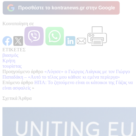
Προσθέστε το kontranews.gr στην Google
Κοινοποίηση σε
ΕΤΙΚΕΤΕΣ
βιασμός
Κρήτη
τουρίστας
Προηγούμενο άρθρο
«Λύγισε» o Γιώργος Λιάγκας με τον Γιώργο
Παπαδάκη – «Αυτό το τέλος μου κάθισε κι εμένα περίεργα»
Επόμενο άρθρο
ΗΠΑ: Το ζητούμενο είναι οι κάτοικοι της Γάζας να
είναι ασφαλείς
»
Σχετικά Άρθρα