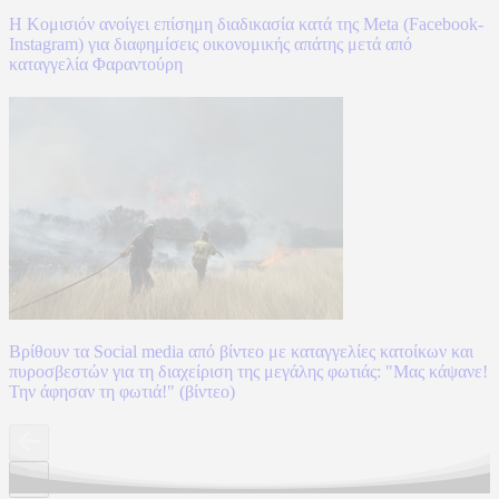
Η Κομισιόν ανοίγει επίσημη διαδικασία κατά της Meta (Facebook-
Instagram) για διαφημίσεις οικονομικής απάτης μετά από
καταγγελία Φαραντούρη
Βρίθουν τα Social media από βίντεο με καταγγελίες κατοίκων και
πυροσβεστών για τη διαχείριση της μεγάλης φωτιάς: "Μας κάψανε!
Την άφησαν τη φωτιά!" (βίντεο)