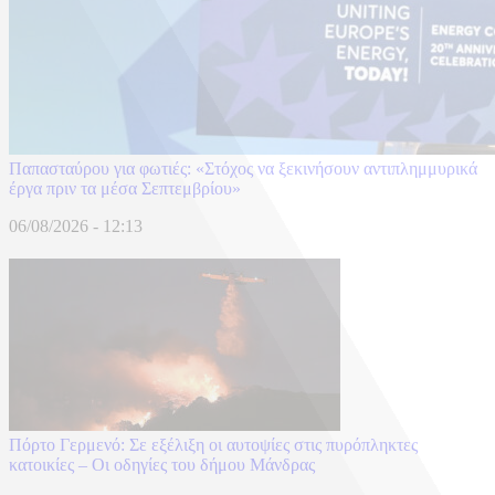
Παπασταύρου για φωτιές: «Στόχος να ξεκινήσουν αντιπλημμυρικά
έργα πριν τα μέσα Σεπτεμβρίου»
06/08/2026 - 12:13
Πόρτο Γερμενό: Σε εξέλιξη οι αυτοψίες στις πυρόπληκτες
κατοικίες – Οι οδηγίες του δήμου Μάνδρας