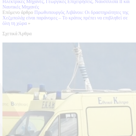
Ηλεκτρικές Μηχανές, Γεωργικές Επιχειρήσεις, Ναυσιπλοΐα ΙΙ και
Ναυτικές Μηχανές
Επόμενο άρθρο
Πρωθυπουργός Λιβάνου: Οι δραστηριότητες της
Χεζμπολάχ είναι παράνομες – Το κράτος πρέπει να επιβληθεί σε
όλη τη χώρα
»
Σχετικά Άρθρα