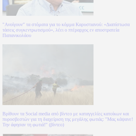
"Ανοίγουν" τα στόματα για το κόμμα Καρυστιανού: «Διαπίστωσα
τάσεις συγκεντρωτισμού», λέει ο πτέραρχος εν αποστρατεία
Παπανικολάου
Βρίθουν τα Social media από βίντεο με καταγγελίες κατοίκων και
πυροσβεστών για τη διαχείριση της μεγάλης φωτιάς: "Μας κάψανε!
Την άφησαν τη φωτιά!" (βίντεο)