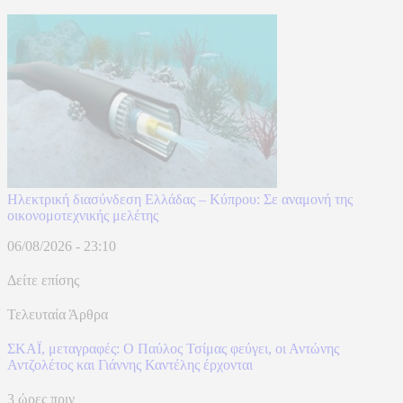
Ηλεκτρική διασύνδεση Ελλάδας – Κύπρου: Σε αναμονή της
οικονομοτεχνικής μελέτης
06/08/2026 - 23:10
Δείτε επίσης
Τελευταία Άρθρα
ΣΚΑΪ, μεταγραφές: Ο Παύλος Τσίμας φεύγει, οι Αντώνης
Αντζολέτος και Γιάννης Καντέλης έρχονται
3 ώρες πριν