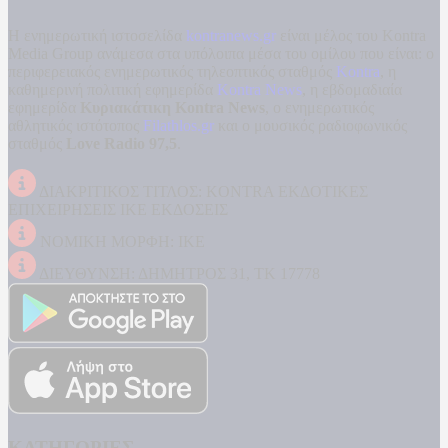
Η ενημερωτική ιστοσελίδα
kontranews.gr
είναι μέλος του Kontra
Media Group ανάμεσα στα υπόλοιπα μέσα του ομίλου που είναι: ο
περιφερειακός ενημερωτικός τηλεοπτικός σταθμός
Kontra
, η
καθημερινή πολιτική εφημερίδα
Kontra News
, η εβδομαδιαία
εφημερίδα
Κυριακάτικη Kontra News
, ο ενημερωτικός
αθλητικός ιστότοπος
Filathlos.gr
και ο μουσικός ραδιοφωνικός
σταθμός
Love Radio 97,5
.
ΔΙΑΚΡΙΤΙΚΟΣ ΤΙΤΛΟΣ: KONTRA ΕΚΔΟΤΙΚΕΣ
ΕΠΙΧΕΙΡΗΣΕΙΣ ΙΚΕ ΕΚΔΟΣΕΙΣ
ΝΟΜΙΚΗ ΜΟΡΦΗ: ΙΚΕ
ΔΙΕΥΘΥΝΣΗ: ΔΗΜΗΤΡΟΣ 31, ΤΚ 17778
ΚΑΤΗΓΟΡΙΕΣ