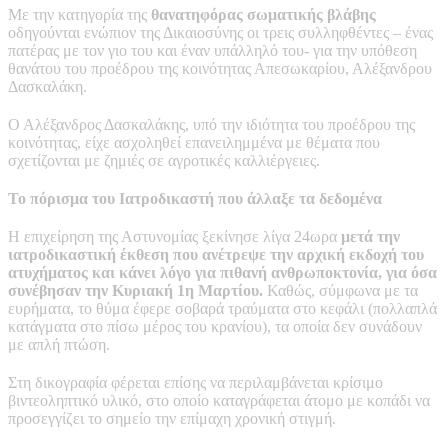
Με την κατηγορία της
θανατηφόρας σωματικής βλάβης
οδηγούνται ενώπιον της Δικαιοσύνης οι τρεις συλληφθέντες – ένας
πατέρας με τον γιο του και έναν υπάλληλό του- για την υπόθεση
θανάτου του προέδρου της κοινότητας Απεσωκαρίου, Αλέξανδρου
Δασκαλάκη.
Ο Αλέξανδρος Δασκαλάκης, υπό την ιδιότητα του προέδρου της
κοινότητας, είχε ασχοληθεί επανειλημμένα με θέματα που
σχετίζονται με ζημιές σε αγροτικές καλλιέργειες.
Το πόρισμα του Ιατροδικαστή που άλλαξε τα δεδομένα
Η επιχείρηση της Αστυνομίας ξεκίνησε λίγα 24ωρα
μετά την
ιατροδικαστική έκθεση που ανέτρεψε την αρχική εκδοχή του
ατυχήματος και κάνει λόγο για πιθανή ανθρωποκτονία, για όσα
συνέβησαν την Κυριακή 1η Μαρτίου.
Καθώς, σύμφωνα με τα
ευρήματα, το θύμα έφερε σοβαρά τραύματα στο κεφάλι (πολλαπλά
κατάγματα στο πίσω μέρος του κρανίου), τα οποία δεν συνάδουν
με απλή πτώση.
Στη δικογραφία φέρεται επίσης να περιλαμβάνεται κρίσιμο
βιντεοληπτικό υλικό, στο οποίο καταγράφεται άτομο με κοπάδι να
προσεγγίζει το σημείο την επίμαχη χρονική στιγμή.