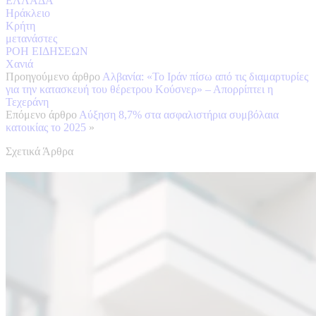
ΕΛΛΑΔΑ
Ηράκλειο
Κρήτη
μετανάστες
ΡΟΗ ΕΙΔΗΣΕΩΝ
Χανιά
Προηγούμενο άρθρο
Αλβανία: «Το Ιράν πίσω από τις διαμαρτυρίες
για την κατασκευή του θέρετρου Κούσνερ» – Απορρίπτει η
Τεχεράνη
Επόμενο άρθρο
Αύξηση 8,7% στα ασφαλιστήρια συμβόλαια
κατοικίας το 2025
»
Σχετικά Άρθρα