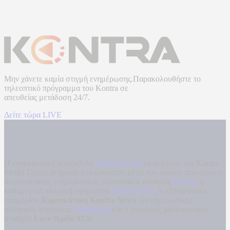
Μην χάνετε καμία στιγμή ενημέρωσης.Παρακολουθήστε το
τηλεοπτικό πρόγραμμα του
Kontra
σε
απευθείας μετάδοση
24/7.
Δείτε τώρα LIVE
Η ενημερωτική ιστοσελίδα
kontranews.gr
είναι μέλος του Kontra
Media Group ανάμεσα στα υπόλοιπα μέσα του ομίλου που είναι: ο
περιφερειακός ενημερωτικός τηλεοπτικός σταθμός
Kontra
, η
καθημερινή πολιτική εφημερίδα
Kontra News
, η εβδομαδιαία
εφημερίδα
Κυριακάτικη Kontra News
, ο ενημερωτικός
αθλητικός ιστότοπος
Filathlos.gr
και ο μουσικός ραδιοφωνικός
σταθμός
Love Radio 97,5
.