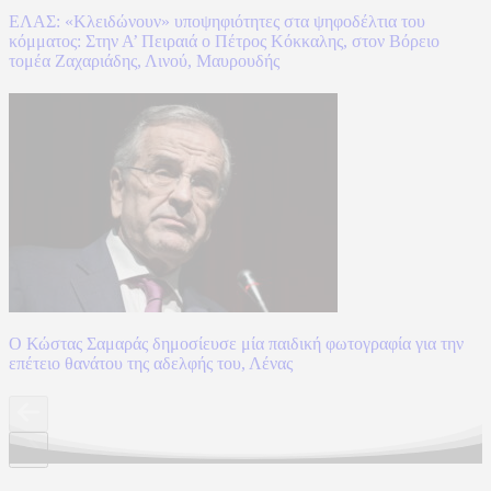
ΕΛΑΣ: «Κλειδώνουν» υποψηφιότητες στα ψηφοδέλτια του
κόμματος: Στην Α’ Πειραιά ο Πέτρος Κόκκαλης, στον Βόρειο
τομέα Ζαχαριάδης, Λινού, Μαυρουδής
Ο Κώστας Σαμαράς δημοσίευσε μία παιδική φωτογραφία για την
επέτειο θανάτου της αδελφής του, Λένας