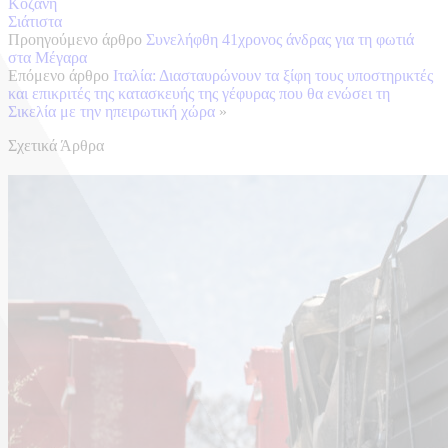
Κοζάνη
Σιάτιστα
Προηγούμενο άρθρο
Συνελήφθη 41χρονος άνδρας για τη φωτιά
στα Μέγαρα
Επόμενο άρθρο
Ιταλία: Διασταυρώνουν τα ξίφη τους υποστηρικτές
και επικριτές της κατασκευής της γέφυρας που θα ενώσει τη
Σικελία με την ηπειρωτική χώρα
»
Σχετικά Άρθρα