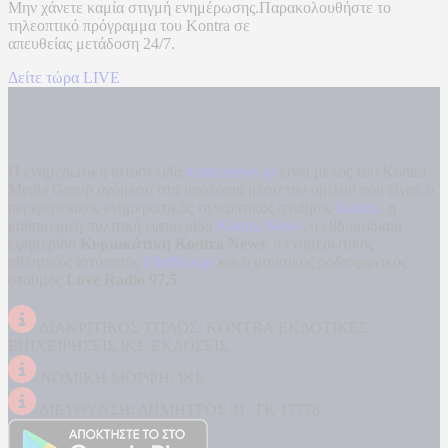
Μην χάνετε καμία στιγμή ενημέρωσης.Παρακολουθήστε το
τηλεοπτικό πρόγραμμα του
Kontra
σε
απευθείας μετάδοση
24/7.
Δείτε τώρα LIVE
Η ενημερωτική ιστοσελίδα
kontranews.gr
είναι μέλος του Kontra
Media Group ανάμεσα στα υπόλοιπα μέσα του ομίλου που είναι: ο
περιφερειακός ενημερωτικός τηλεοπτικός σταθμός
Kontra
, η
καθημερινή πολιτική εφημερίδα
Kontra News
, η εβδομαδιαία
εφημερίδα
Κυριακάτικη Kontra News
, ο ενημερωτικός
αθλητικός ιστότοπος
Filathlos.gr
και ο μουσικός ραδιοφωνικός
σταθμός
Love Radio 97,5
.
ΔΙΑΚΡΙΤΙΚΟΣ ΤΙΤΛΟΣ: KONTRA ΕΚΔΟΤΙΚΕΣ
ΕΠΙΧΕΙΡΗΣΕΙΣ ΙΚΕ ΕΚΔΟΣΕΙΣ
ΝΟΜΙΚΗ ΜΟΡΦΗ: ΙΚΕ
ΔΙΕΥΘΥΝΣΗ: ΔΗΜΗΤΡΟΣ 31, ΤΚ 17778