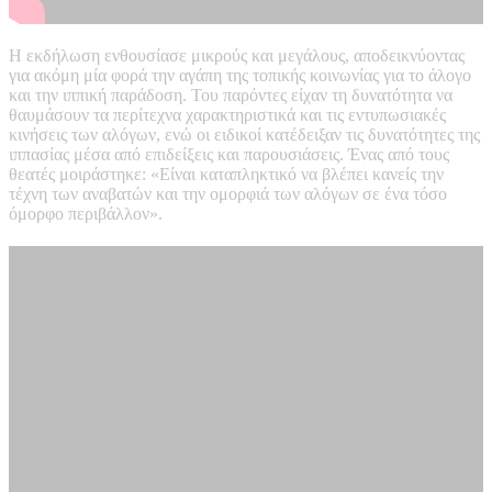
Η εκδήλωση ενθουσίασε μικρούς και μεγάλους, αποδεικνύοντας
για ακόμη μία φορά την αγάπη της τοπικής κοινωνίας για το άλογο
και την ιππική παράδοση. Του παρόντες είχαν τη δυνατότητα να
θαυμάσουν τα περίτεχνα χαρακτηριστικά και τις εντυπωσιακές
κινήσεις των αλόγων, ενώ οι ειδικοί κατέδειξαν τις δυνατότητες της
ιππασίας μέσα από επιδείξεις και παρουσιάσεις. Ένας από τους
θεατές μοιράστηκε: «Είναι καταπληκτικό να βλέπει κανείς την
τέχνη των αναβατών και την ομορφιά των αλόγων σε ένα τόσο
όμορφο περιβάλλον».