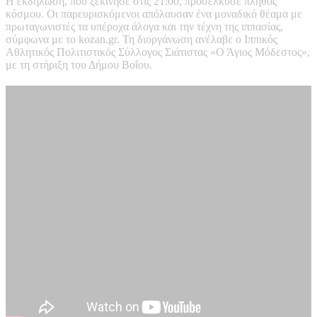
Η εκδήλωση, που ξεκίνησε στις 21:00, προσέλκυσε πλήθος
κόσμου. Οι παρευρισκόμενοι απόλαυσαν ένα μοναδικό θέαμα με
πρωταγωνιστές τα υπέροχα άλογα και την τέχνη της ιππασίας,
σύμφωνα με το kozan.gr. Τη διοργάνωση ανέλαβε ο Ιππικός
Αθλητικός Πολιτιστικός Σύλλογος Σιάτιστας «Ο Άγιος Μόδεστος»,
με τη στήριξη του Δήμου Βοΐου.