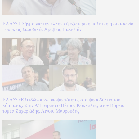
ΕΛΑΣ: Πλήγμα για την ελληνική εξωτερική πολιτική η συμφωνία
Τουρκίας-Σαουδικής Αραβίας-Πακιστάν
ΕΛΑΣ: «Κλειδώνουν» υποψηφιότητες στα ψηφοδέλτια του
κόμματος: Στην Α’ Πειραιά ο Πέτρος Κόκκαλης, στον Βόρειο
τομέα Ζαχαριάδης, Λινού, Μαυρουδής