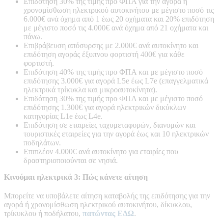
Επιδότηση 30% της τιμής προ ΦΠΑ για την αγορά ή
χρονομίσθωση ηλεκτρικού αυτοκινήτου με μέγιστο ποσό τις
6.000€ ανά όχημα από 1 έως 20 οχήματα και 20% επιδότηση
με μέγιστο ποσό τις 4.000€ ανά όχημα από 21 οχήματα και
πάνω.
Επιβράβευση απόσυρσης με 2.000€ ανά αυτοκίνητο και
επιδότηση αγοράς έξυπνου φορτιστή 400€ για κάθε
φορτιστή.
Επιδότηση 40% της τιμής προ ΦΠΑ και με μέγιστο ποσό
επιδότησης 3.000€ για αγορά L5e έως L7e (επαγγελματικά
ηλεκτρικά τρίκυκλα και μικροαυτοκίνητα).
Eπιδότηση 30% της τιμής προ ΦΠΑ και με μέγιστο ποσό
επιδότησης 1.300€ για αγορά ηλεκτρικών δικύκλων
κατηγορίας L1e έως L4e.
Επιδότηση σε εταιρείες ταχυμεταφορών, διανομών και
τουριστικές εταιρείες για την αγορά έως και 10 ηλεκτρικών
ποδηλάτων.
Επιπλέον 4.000€ ανά αυτοκίνητο για εταιρίες που
δραστηριοποιούνται σε νησιά.
Κινούμαι ηλεκτρικά 3: Πώς κάνετε αίτηση
Μπορείτε να υποβάλετε αίτηση καταβολής της επιδότησης για την
αγορά ή χρονομίσθωση ηλεκτρικού αυτοκινήτου, δίκυκλου,
τρίκυκλου ή ποδήλατου,
πατώντας ΕΔΩ
.