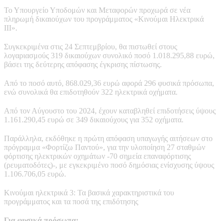
Το Υπουργείο Υποδομών και Μεταφορών προχωρά σε νέα
πληρωμή δικαιούχων του προγράμματος «Κινούμαι Ηλεκτρικά
ΙΙΙ».
Συγκεκριμένα στις 24 Σεπτεμβρίου, θα πιστωθεί στους
λογαριασμούς 319 δικαιούχων συνολικό ποσό 1.018.295,88 ευρώ,
βάσει της δεύτερης απόφασης έγκρισης πίστωσης.
Από το ποσό αυτό, 868.029,36 ευρώ αφορά 296 φυσικά πρόσωπα,
ενώ συνολικά θα επιδοτηθούν 322 ηλεκτρικά οχήματα.
Από τον Αύγουστο του 2024, έχουν καταβληθεί επιδοτήσεις ύψους
1.161.290,45 ευρώ σε 349 δικαιούχους για 352 οχήματα.
Παράλληλα, εκδόθηκε η πρώτη απόφαση υπαγωγής αιτήσεων στο
πρόγραμμα «Φορτίζω Παντού», για την υλοποίηση 27 σταθμών
φόρτισης ηλεκτρικών οχημάτων -70 σημεία επαναφόρτισης
(ρευματοδότες)-, με εγκεκριμένο ποσό δημόσιας ενίσχυσης ύψους
1.106.706,05 ευρώ.
Κινούμαι ηλεκτρικά 3: Τα βασικά χαρακτηριστικά του
προγράμματος και τα ποσά της επιδότησης
Για φυσικά πρόσωπα: