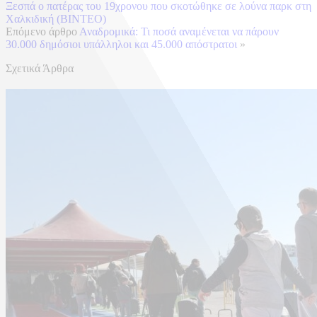
Ξεσπά ο πατέρας του 19χρονου που σκοτώθηκε σε λούνα παρκ στη
Χαλκιδική (ΒΙΝΤΕΟ)
Επόμενο άρθρο
Αναδρομικά: Τι ποσά αναμένεται να πάρουν
30.000 δημόσιοι υπάλληλοι και 45.000 απόστρατοι
»
Σχετικά Άρθρα