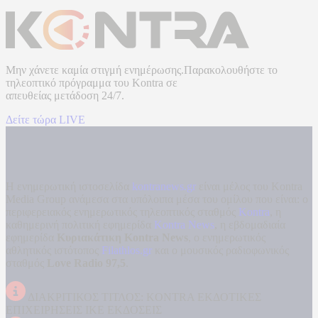
Μην χάνετε καμία στιγμή ενημέρωσης.Παρακολουθήστε το
τηλεοπτικό πρόγραμμα του
Kontra
σε
απευθείας μετάδοση
24/7.
Δείτε τώρα LIVE
Η ενημερωτική ιστοσελίδα
kontranews.gr
είναι μέλος του Kontra
Media Group ανάμεσα στα υπόλοιπα μέσα του ομίλου που είναι: ο
περιφερειακός ενημερωτικός τηλεοπτικός σταθμός
Kontra
, η
καθημερινή πολιτική εφημερίδα
Kontra News
, η εβδομαδιαία
εφημερίδα
Κυριακάτικη Kontra News
, ο ενημερωτικός
αθλητικός ιστότοπος
Filathlos.gr
και ο μουσικός ραδιοφωνικός
σταθμός
Love Radio 97,5
.
ΔΙΑΚΡΙΤΙΚΟΣ ΤΙΤΛΟΣ: KONTRA ΕΚΔΟΤΙΚΕΣ
ΕΠΙΧΕΙΡΗΣΕΙΣ ΙΚΕ ΕΚΔΟΣΕΙΣ