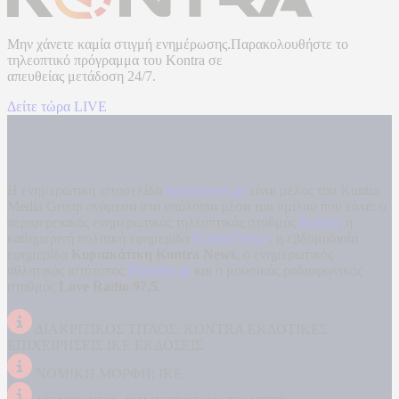
Μην χάνετε καμία στιγμή ενημέρωσης.Παρακολουθήστε το
τηλεοπτικό πρόγραμμα του
Kontra
σε
απευθείας μετάδοση
24/7.
Δείτε τώρα LIVE
Η ενημερωτική ιστοσελίδα
kontranews.gr
είναι μέλος του Kontra
Media Group ανάμεσα στα υπόλοιπα μέσα του ομίλου που είναι: ο
περιφερειακός ενημερωτικός τηλεοπτικός σταθμός
Kontra
, η
καθημερινή πολιτική εφημερίδα
Kontra News
, η εβδομαδιαία
εφημερίδα
Κυριακάτικη Kontra News
, ο ενημερωτικός
αθλητικός ιστότοπος
Filathlos.gr
και ο μουσικός ραδιοφωνικός
σταθμός
Love Radio 97,5
.
ΔΙΑΚΡΙΤΙΚΟΣ ΤΙΤΛΟΣ: KONTRA ΕΚΔΟΤΙΚΕΣ
ΕΠΙΧΕΙΡΗΣΕΙΣ ΙΚΕ ΕΚΔΟΣΕΙΣ
ΝΟΜΙΚΗ ΜΟΡΦΗ: ΙΚΕ