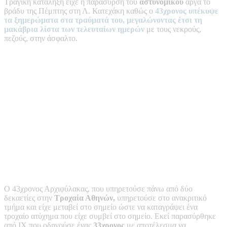
Τραγική κατάληξη είχε η παράσυρση του
αστυνομικού
αργά το
βράδυ της Πέμπτης στη Λ. Κατεχάκη καθώς ο
43χρονος
υπέκυψε
τα ξημερώματα στα τραύματά του
, μεγαλώνοντας έτσι τη
μακάβρια λίστα των τελευταίων ημερών
με τους νεκρούς,
πεζούς, στην άσφαλτο.
Ο 43χρονος Αρχιφύλακας, που υπηρετούσε πάνω από δύο
δεκαετίες στην
Τροχαία Αθηνών,
υπηρετούσε στο ανακριτικό
τμήμα και είχε μεταβεί στο σημείο ώστε να καταγράψει ένα
τροχαίο ατύχημα που είχε συμβεί στο σημείο. Εκεί παρασύρθηκε
από ΙΧ που οδηγούσε ένας
33χρονος
με αποτέλεσμα να