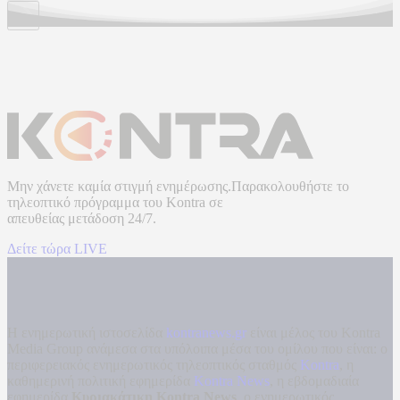
Μην χάνετε καμία στιγμή ενημέρωσης.Παρακολουθήστε το
τηλεοπτικό πρόγραμμα του
Kontra
σε
απευθείας μετάδοση
24/7.
Δείτε τώρα LIVE
Η ενημερωτική ιστοσελίδα
kontranews.gr
είναι μέλος του Kontra
Media Group ανάμεσα στα υπόλοιπα μέσα του ομίλου που είναι: ο
περιφερειακός ενημερωτικός τηλεοπτικός σταθμός
Kontra
, η
καθημερινή πολιτική εφημερίδα
Kontra News
, η εβδομαδιαία
εφημερίδα
Κυριακάτικη Kontra News
, ο ενημερωτικός