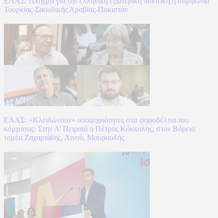
ΕΛΑΣ: Πλήγμα για την ελληνική εξωτερική πολιτική η συμφωνία
Τουρκίας-Σαουδικής Αραβίας-Πακιστάν
ΕΛΑΣ: «Κλειδώνουν» υποψηφιότητες στα ψηφοδέλτια του
κόμματος: Στην Α’ Πειραιά ο Πέτρος Κόκκαλης, στον Βόρειο
τομέα Ζαχαριάδης, Λινού, Μαυρουδής