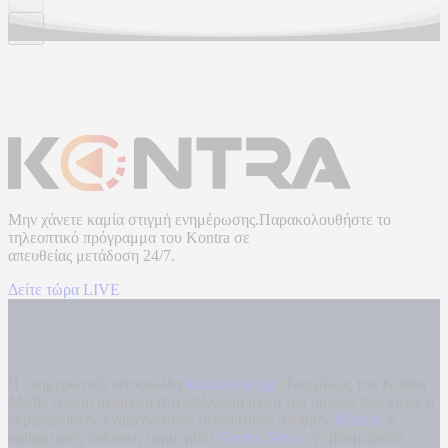
Μην χάνετε καμία στιγμή ενημέρωσης.Παρακολουθήστε το
τηλεοπτικό πρόγραμμα του
Kontra
σε
απευθείας μετάδοση
24/7.
Δείτε τώρα LIVE
Η ενημερωτική ιστοσελίδα
kontranews.gr
είναι μέλος του Kontra
Media Group ανάμεσα στα υπόλοιπα μέσα του ομίλου που είναι: ο
περιφερειακός ενημερωτικός τηλεοπτικός σταθμός
Kontra
, η
καθημερινή πολιτική εφημερίδα
Kontra News
, η εβδομαδιαία