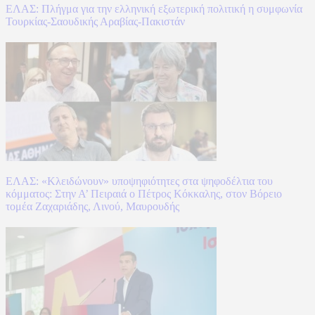
ΕΛΑΣ: Πλήγμα για την ελληνική εξωτερική πολιτική η συμφωνία
Τουρκίας-Σαουδικής Αραβίας-Πακιστάν
ΕΛΑΣ: «Κλειδώνουν» υποψηφιότητες στα ψηφοδέλτια του
κόμματος: Στην Α’ Πειραιά ο Πέτρος Κόκκαλης, στον Βόρειο
τομέα Ζαχαριάδης, Λινού, Μαυρουδής