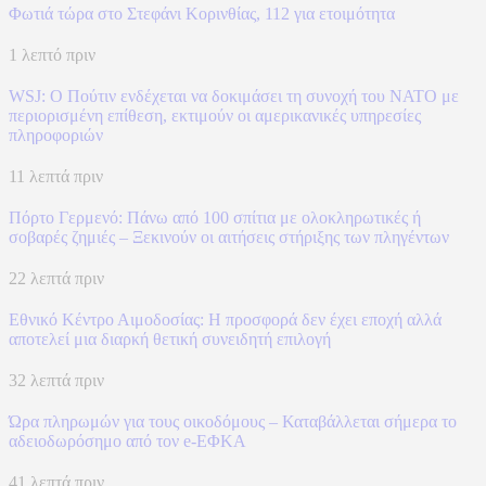
Φωτιά τώρα στο Στεφάνι Κορινθίας, 112 για ετοιμότητα
1 λεπτό πριν
WSJ: Ο Πούτιν ενδέχεται να δοκιμάσει τη συνοχή του ΝΑΤΟ με
περιορισμένη επίθεση, εκτιμούν οι αμερικανικές υπηρεσίες
πληροφοριών
11 λεπτά πριν
Πόρτο Γερμενό: Πάνω από 100 σπίτια με ολοκληρωτικές ή
σοβαρές ζημιές – Ξεκινούν οι αιτήσεις στήριξης των πληγέντων
22 λεπτά πριν
Εθνικό Κέντρο Αιμοδοσίας: H προσφορά δεν έχει εποχή αλλά
αποτελεί μια διαρκή θετική συνειδητή επιλογή
32 λεπτά πριν
Ώρα πληρωμών για τους οικοδόμους – Καταβάλλεται σήμερα το
αδειοδωρόσημο από τον e-ΕΦΚΑ
41 λεπτά πριν