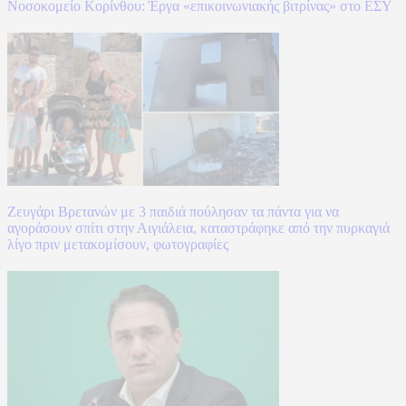
Νοσοκομείο Κορίνθου: Έργα «επικοινωνιακής βιτρίνας» στο ΕΣΥ
Ζευγάρι Βρετανών με 3 παιδιά πούλησαν τα πάντα για να
αγοράσουν σπίτι στην Αιγιάλεια, καταστράφηκε από την πυρκαγιά
λίγο πριν μετακομίσουν, φωτογραφίες