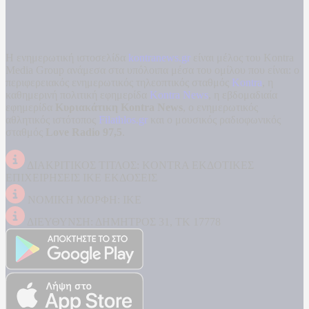
Η ενημερωτική ιστοσελίδα
kontranews.gr
είναι μέλος του Kontra
Media Group ανάμεσα στα υπόλοιπα μέσα του ομίλου που είναι: ο
περιφερειακός ενημερωτικός τηλεοπτικός σταθμός
Kontra
, η
καθημερινή πολιτική εφημερίδα
Kontra News
, η εβδομαδιαία
εφημερίδα
Κυριακάτικη Kontra News
, ο ενημερωτικός
αθλητικός ιστότοπος
Filathlos.gr
και ο μουσικός ραδιοφωνικός
σταθμός
Love Radio 97,5
.
ΔΙΑΚΡΙΤΙΚΟΣ ΤΙΤΛΟΣ: KONTRA ΕΚΔΟΤΙΚΕΣ
ΕΠΙΧΕΙΡΗΣΕΙΣ ΙΚΕ ΕΚΔΟΣΕΙΣ
ΝΟΜΙΚΗ ΜΟΡΦΗ: ΙΚΕ
ΔΙΕΥΘΥΝΣΗ: ΔΗΜΗΤΡΟΣ 31, ΤΚ 17778