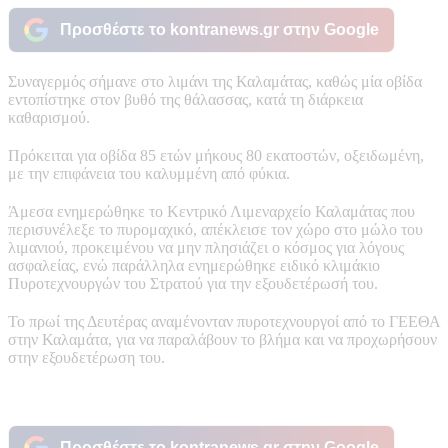
Προσθέστε το kontranews.gr στην Google
Συναγερμός σήμανε στο λιμάνι της Καλαμάτας, καθώς μία οβίδα
εντοπίστηκε στον βυθό της θάλασσας, κατά τη διάρκεια
καθαρισμού.
Πρόκειται για οβίδα 85 ετών μήκους 80 εκατοστών, οξειδωμένη,
με την επιφάνεια του καλυμμένη από φύκια.
Άμεσα ενημερώθηκε το Κεντρικό Λιμεναρχείο Καλαμάτας που
περισυνέλεξε το πυρομαχικό, απέκλεισε τον χώρο στο μώλο του
λιμανιού, προκειμένου να μην πλησιάζει ο κόσμος για λόγους
ασφαλείας, ενώ παράλληλα ενημερώθηκε ειδικό κλιμάκιο
Πυροτεχνουργών του Στρατού για την εξουδετέρωσή του.
Το πρωί της Δευτέρας αναμένονταν πυροτεχνουργοί από το ΓΕΕΘΑ
στην Καλαμάτα, για να παραλάβουν το βλήμα και να προχωρήσουν
στην εξουδετέρωση του.
Προσθέστε το kontranews.gr στην Google