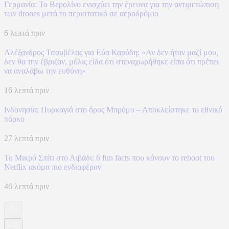
Γερμανία: Το Βερολίνο ενισχύει την έρευνα για την αντιμετώπιση
των drones μετά το περιστατικό σε αεροδρόμιο
6 λεπτά πριν
Αλέξανδρος Τσουβέλας για Εύα Καρύδη: «Αν δεν ήταν μαζί μου,
δεν θα την έβριζαν, μόλις είδα ότι στεναχωρήθηκε είπα ότι πρέπει
να αναλάβω την ευθύνη»
16 λεπτά πριν
Ινδονησία: Πυρκαγιά στο όρος Μπρόμο – Αποκλείστηκε το εθνικό
πάρκο
27 λεπτά πριν
To Mικρό Σπίτι στο Λιβάδι: 6 fun facts που κάνουν το reboot του
Netflix ακόμα πιο ενδιαφέρον
46 λεπτά πριν