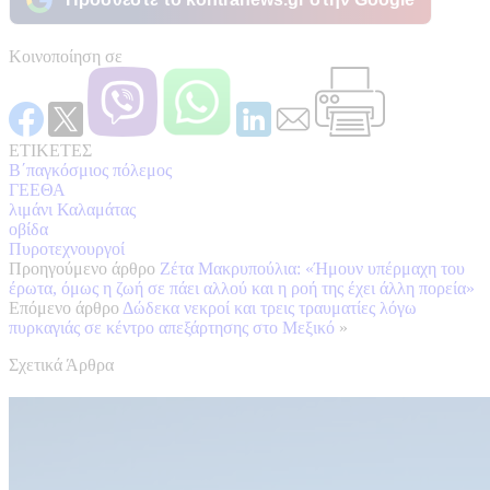
Κοινοποίηση σε
ΕΤΙΚΕΤΕΣ
Β΄παγκόσμιος πόλεμος
ΓΕΕΘΑ
λιμάνι Καλαμάτας
οβίδα
Πυροτεχνουργοί
Προηγούμενο άρθρο
Ζέτα Μακρυπούλια: «Ήμουν υπέρμαχη του
έρωτα, όμως η ζωή σε πάει αλλού και η ροή της έχει άλλη πορεία»
Επόμενο άρθρο
Δώδεκα νεκροί και τρεις τραυματίες λόγω
πυρκαγιάς σε κέντρο απεξάρτησης στο Μεξικό
»
Σχετικά Άρθρα