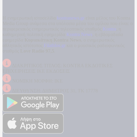
Η ενημερωτική ιστοσελίδα
kontranews.gr
είναι μέλος του Kontra
Media Group ανάμεσα στα υπόλοιπα μέσα του ομίλου που είναι: ο
περιφερειακός ενημερωτικός τηλεοπτικός σταθμός
Kontra
, η
καθημερινή πολιτική εφημερίδα
Kontra News
, η εβδομαδιαία
εφημερίδα
Κυριακάτικη Kontra News
, ο ενημερωτικός
αθλητικός ιστότοπος
Filathlos.gr
και ο μουσικός ραδιοφωνικός
σταθμός
Love Radio 97,5
.
ΔΙΑΚΡΙΤΙΚΟΣ ΤΙΤΛΟΣ: KONTRA ΕΚΔΟΤΙΚΕΣ
ΕΠΙΧΕΙΡΗΣΕΙΣ ΙΚΕ ΕΚΔΟΣΕΙΣ
ΝΟΜΙΚΗ ΜΟΡΦΗ: ΙΚΕ
ΔΙΕΥΘΥΝΣΗ: ΔΗΜΗΤΡΟΣ 31, ΤΚ 17778