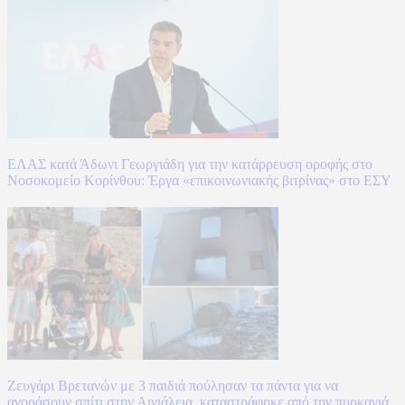
ΕΛΑΣ κατά Άδωνι Γεωργιάδη για την κατάρρευση οροφής στο
Νοσοκομείο Κορίνθου: Έργα «επικοινωνιακής βιτρίνας» στο ΕΣΥ
Ζευγάρι Βρετανών με 3 παιδιά πούλησαν τα πάντα για να
αγοράσουν σπίτι στην Αιγιάλεια, καταστράφηκε από την πυρκαγιά