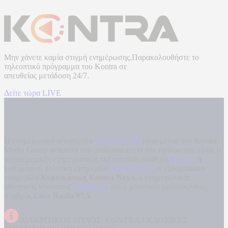
Μην χάνετε καμία στιγμή ενημέρωσης.Παρακολουθήστε το
τηλεοπτικό πρόγραμμα του
Kontra
σε
απευθείας μετάδοση
24/7.
Δείτε τώρα LIVE
Η ενημερωτική ιστοσελίδα
kontranews.gr
είναι μέλος του Kontra
Media Group ανάμεσα στα υπόλοιπα μέσα του ομίλου που είναι: ο
περιφερειακός ενημερωτικός τηλεοπτικός σταθμός
Kontra
, η
καθημερινή πολιτική εφημερίδα
Kontra News
, η εβδομαδιαία
εφημερίδα
Κυριακάτικη Kontra News
, ο ενημερωτικός
αθλητικός ιστότοπος
Filathlos.gr
και ο μουσικός ραδιοφωνικός
σταθμός
Love Radio 97,5
.
ΔΙΑΚΡΙΤΙΚΟΣ ΤΙΤΛΟΣ: KONTRA ΕΚΔΟΤΙΚΕΣ