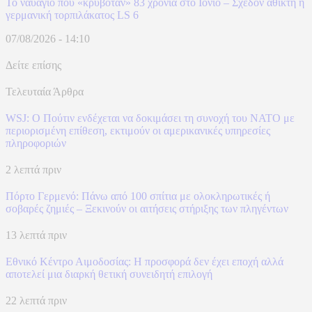
Το ναυάγιο που «κρυβόταν» 83 χρόνια στο Ιόνιο – Σχεδόν άθικτη η
γερμανική τορπιλάκατος LS 6
07/08/2026 - 14:10
Δείτε επίσης
Τελευταία Άρθρα
WSJ: Ο Πούτιν ενδέχεται να δοκιμάσει τη συνοχή του ΝΑΤΟ με
περιορισμένη επίθεση, εκτιμούν οι αμερικανικές υπηρεσίες
πληροφοριών
2 λεπτά πριν
Πόρτο Γερμενό: Πάνω από 100 σπίτια με ολοκληρωτικές ή
σοβαρές ζημιές – Ξεκινούν οι αιτήσεις στήριξης των πληγέντων
13 λεπτά πριν
Εθνικό Κέντρο Αιμοδοσίας: H προσφορά δεν έχει εποχή αλλά
αποτελεί μια διαρκή θετική συνειδητή επιλογή
22 λεπτά πριν