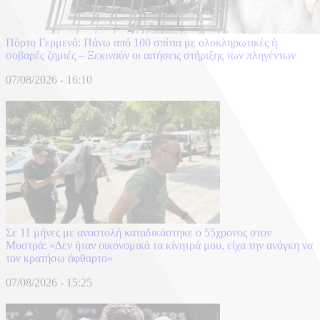
Πόρτο Γερμενό: Πάνω από 100 σπίτια με ολοκληρωτικές ή
σοβαρές ζημιές – Ξεκινούν οι αιτήσεις στήριξης των πληγέντων
07/08/2026 - 16:10
Σε 11 μήνες με αναστολή καταδικάστηκε ο 55χρονος στον
Μυστρά: «Δεν ήταν οικονομικά τα κίνητρά μου, είχα την ανάγκη να
τον κρατήσω άφθαρτο»
07/08/2026 - 15:25