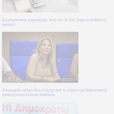
Εξωδικαστικός μηχανισμός: Άνω των 20 δισ. ευρώ οι ρυθμίσεις
οφειλών
Αποχωρούν ακόμη δύο στελέχη από το κόμμα της Καρυστιανού,
καταγγέλλουν έλλειψη διαλόγου