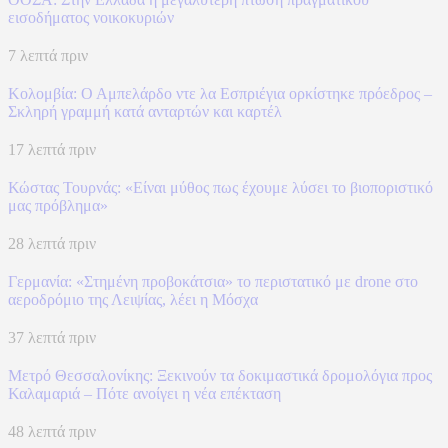
εισοδήματος νοικοκυριών
7 λεπτά πριν
Κολομβία: Ο Αμπελάρδο ντε λα Εσπριέγια ορκίστηκε πρόεδρος –
Σκληρή γραμμή κατά ανταρτών και καρτέλ
17 λεπτά πριν
Κώστας Τουρνάς: «Είναι μύθος πως έχουμε λύσει το βιοποριστικό
μας πρόβλημα»
28 λεπτά πριν
Γερμανία: «Στημένη προβοκάτσια» το περιστατικό με drone στο
αεροδρόμιο της Λειψίας, λέει η Μόσχα
37 λεπτά πριν
Μετρό Θεσσαλονίκης: Ξεκινούν τα δοκιμαστικά δρομολόγια προς
Καλαμαριά – Πότε ανοίγει η νέα επέκταση
48 λεπτά πριν