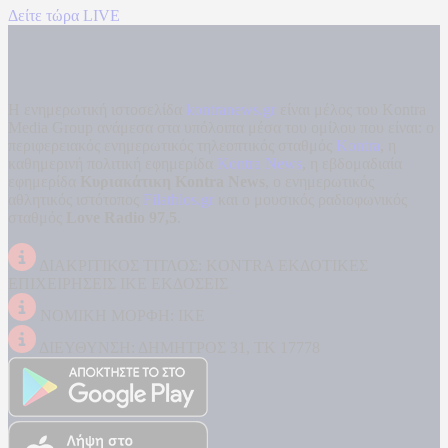
Δείτε τώρα LIVE
Η ενημερωτική ιστοσελίδα
kontranews.gr
είναι μέλος του Kontra
Media Group ανάμεσα στα υπόλοιπα μέσα του ομίλου που είναι: ο
περιφερειακός ενημερωτικός τηλεοπτικός σταθμός
Kontra
, η
καθημερινή πολιτική εφημερίδα
Kontra News
, η εβδομαδιαία
εφημερίδα
Κυριακάτικη Kontra News
, ο ενημερωτικός
αθλητικός ιστότοπος
Filathlos.gr
και ο μουσικός ραδιοφωνικός
σταθμός
Love Radio 97,5
.
ΔΙΑΚΡΙΤΙΚΟΣ ΤΙΤΛΟΣ: KONTRA ΕΚΔΟΤΙΚΕΣ
ΕΠΙΧΕΙΡΗΣΕΙΣ ΙΚΕ ΕΚΔΟΣΕΙΣ
ΝΟΜΙΚΗ ΜΟΡΦΗ: ΙΚΕ
ΔΙΕΥΘΥΝΣΗ: ΔΗΜΗΤΡΟΣ 31, ΤΚ 17778