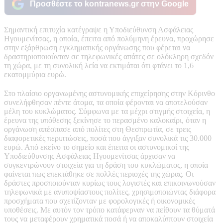
Προσθέστε το kontranews.gr στην Google
Σημαντική επιτυχία κατέγραψε η Υποδιεύθυνση Ασφάλειας
Ηγουμενίτσας, η οποία, έπειτα από πολύμηνη έρευνα, προχώρησε
στην εξάρθρωση εγκληματικής οργάνωσης που φέρεται να
δραστηριοποιούνταν σε τηλεφωνικές απάτες σε ολόκληρη σχεδόν
τη χώρα, με τη συνολική λεία να εκτιμάται ότι φτάνει το 1,6
εκατομμύρια ευρώ.
Στο πλαίσιο οργανωμένης αστυνομικής επιχείρησης στην Κόρινθο
συνελήφθησαν πέντε άτομα, τα οποία φέρονται να αποτελούσαν
μέλη του κυκλώματος. Σύμφωνα με τα μέχρι στιγμής στοιχεία, η
έρευνα της υπόθεσης ξεκίνησε το περασμένο καλοκαίρι, όταν η
οργάνωση απέσπασε από πολίτες στη Θεσπρωτία, σε τρεις
διαφορετικές περιπτώσεις, ποσά που άγγιξαν συνολικά τις 30.000
ευρώ. Από εκείνο το σημείο και έπειτα οι αστυνομικοί της
Υποδιεύθυνσης Ασφάλειας Ηγουμενίτσας άρχισαν να
συγκεντρώνουν στοιχεία για τη δράση του κυκλώματος, η οποία
φαίνεται πως επεκτάθηκε σε πολλές περιοχές της χώρας. Οι
δράστες προσποιούνταν κυρίως τους λογιστές και επικοινωνούσαν
τηλεφωνικά με ανυποψίαστους πολίτες, χρησιμοποιώντας διάφορα
προσχήματα που σχετίζονταν με φορολογικές ή οικονομικές
υποθέσεις. Με αυτόν τον τρόπο κατάφερναν να πείθουν τα θύματά
τους να μεταφέρουν χρηματικά ποσά ή να αποκαλύπτουν στοιχεία