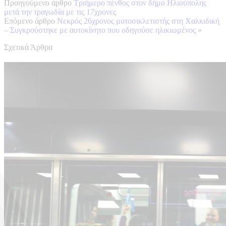
Προηγούμενο άρθρο
Τριήμερο πένθος στον δήμο Ηλιούπολης
μετά την τραγωδία με τις 17χρονες
Επόμενο άρθρο
Νεκρός 26χρονος μοτοσικλετιστής στη Χαλκιδική
– Συγκρούστηκε με αυτοκίνητο που οδηγούσε ηλικιωμένος
»
Σχετικά Άρθρα