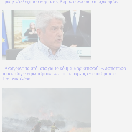
πρώην στελέχη του κόμματος Καρυστιανού που αποχώρησαν
"Ανοίγουν" τα στόματα για το κόμμα Καρυστιανού: «Διαπίστωσα
τάσεις συγκεντρωτισμού», λέει ο πτέραρχος εν αποστρατεία
Παπανικολάου