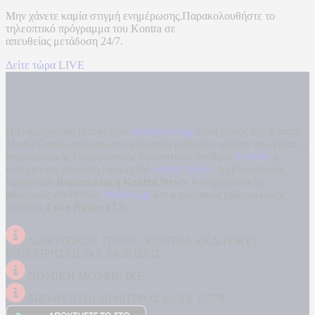
Μην χάνετε καμία στιγμή ενημέρωσης.Παρακολουθήστε το
τηλεοπτικό πρόγραμμα του
Kontra
σε
απευθείας μετάδοση
24/7.
Δείτε τώρα LIVE
Η ενημερωτική ιστοσελίδα
kontranews.gr
είναι μέλος του Kontra
Media Group ανάμεσα στα υπόλοιπα μέσα του ομίλου που είναι: ο
περιφερειακός ενημερωτικός τηλεοπτικός σταθμός
Kontra
, η
καθημερινή πολιτική εφημερίδα
Kontra News
, η εβδομαδιαία
εφημερίδα
Κυριακάτικη Kontra News
, ο ενημερωτικός
αθλητικός ιστότοπος
Filathlos.gr
και ο μουσικός ραδιοφωνικός
σταθμός
Love Radio 97,5
.
ΔΙΑΚΡΙΤΙΚΟΣ ΤΙΤΛΟΣ: KONTRA ΕΚΔΟΤΙΚΕΣ
ΕΠΙΧΕΙΡΗΣΕΙΣ ΙΚΕ ΕΚΔΟΣΕΙΣ
ΝΟΜΙΚΗ ΜΟΡΦΗ: ΙΚΕ
ΔΙΕΥΘΥΝΣΗ: ΔΗΜΗΤΡΟΣ 31, ΤΚ 17778