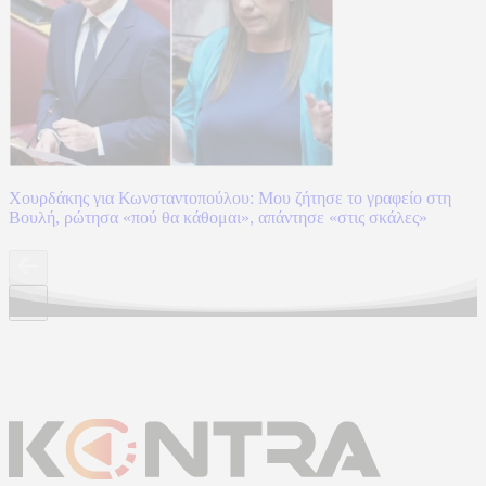
Χουρδάκης για Κωνσταντοπούλου: Μου ζήτησε το γραφείο στη
Βουλή, ρώτησα «πού θα κάθομαι», απάντησε «στις σκάλες»