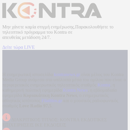
Μην χάνετε καμία στιγμή ενημέρωσης.Παρακολουθήστε το
τηλεοπτικό πρόγραμμα του
Kontra
σε
απευθείας μετάδοση
24/7.
Δείτε τώρα LIVE
Η ενημερωτική ιστοσελίδα
kontranews.gr
είναι μέλος του Kontra
Media Group ανάμεσα στα υπόλοιπα μέσα του ομίλου που είναι: ο
περιφερειακός ενημερωτικός τηλεοπτικός σταθμός
Kontra
, η
καθημερινή πολιτική εφημερίδα
Kontra News
, η εβδομαδιαία
εφημερίδα
Κυριακάτικη Kontra News
, ο ενημερωτικός
αθλητικός ιστότοπος
Filathlos.gr
και ο μουσικός ραδιοφωνικός
σταθμός
Love Radio 97,5
.
ΔΙΑΚΡΙΤΙΚΟΣ ΤΙΤΛΟΣ: KONTRA ΕΚΔΟΤΙΚΕΣ
ΕΠΙΧΕΙΡΗΣΕΙΣ ΙΚΕ ΕΚΔΟΣΕΙΣ