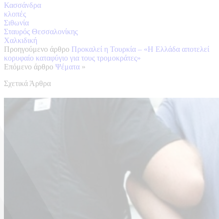
Κασσάνδρα
κλοπές
Σιθωνία
Σταυρός Θεσσαλονίκης
Χαλκιδική
Προηγούμενο άρθρο
Προκαλεί η Τουρκία – «Η Ελλάδα αποτελεί
κορυφαίο καταφύγιο για τους τρομοκράτες»
Επόμενο άρθρο
Ψέματα
»
Σχετικά Άρθρα