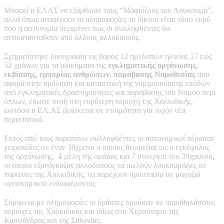
Μπορεί η ΕΛΑΣ να εξάρθωσε τους “Μαφιόζους του Λουκουμά”,
αλλά όπως αναφέρουν οι πληροφορίες το δίκτυο είναι τόσο ευρύ
που η αστυνομία περιμένει πως οι συλληφθέντες θα
αντικατασταθούν από άλλους αλλοδαπούς.
Σχηματίστηκε δικογραφία εις βάρος 12 ημεδαπών ηλικίας 17 εώς
52 χρόνων για τα αδικήματα της
εγκληματικής οργάνωσης,
εκβίασης, εμπορίας ανθρώπων, παράβασης Νομοθεσίας
που
αφορά στην πρόληψη και καταστολή της νομιμοποίησης εσόδων
από εγκληματικές δραστηριότητες και παράβασης του Νόμου περί
όπλων, έδωσε πνοή στη ευρύτερη περιοχή της Χαλκιδικής,
ωστόσο η ΕΛ.ΑΣ βρίσκεται σε ετοιμότητα για τυχόν νέα
περιστατικά.
Εκτός από τους παραπάνω συλληφθέντες οι αστυνομικοί πέρασαν
χειροπέδες σε έναν 39χρονο ο οποίος θεωρείται ως ο εγκέφαλος
της οργάνωσης, 4 μέλη της ομάδας και 7 συνεργοί του 39χρονου,
οι οποίοι εξανάγκαζαν αλλοδαπούς να πωλούν λουκουμάδες σε
παραλίες της Χαλκιδικής, να παρέχουν προστασία σε μαγαζιά
υγειονομικού ενδιαφέροντος
Σύμφωνα με πληροφορίες οι δράστες δρούσαν σε παραθαλάσσιες
περιοχές της Χαλκιδικής και ιδίως στη Χερσόνησο της
Κασσάνδρας και της Σιθωνίας.