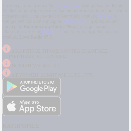
Η ενημερωτική ιστοσελίδα
kontranews.gr
είναι μέλος του Kontra
Media Group ανάμεσα στα υπόλοιπα μέσα του ομίλου που είναι: ο
περιφερειακός ενημερωτικός τηλεοπτικός σταθμός
Kontra
, η
καθημερινή πολιτική εφημερίδα
Kontra News
, η εβδομαδιαία
εφημερίδα
Κυριακάτικη Kontra News
, ο ενημερωτικός
αθλητικός ιστότοπος
Filathlos.gr
και ο μουσικός ραδιοφωνικός
σταθμός
Love Radio 97,5
.
ΔΙΑΚΡΙΤΙΚΟΣ ΤΙΤΛΟΣ: KONTRA ΕΚΔΟΤΙΚΕΣ
ΕΠΙΧΕΙΡΗΣΕΙΣ ΙΚΕ ΕΚΔΟΣΕΙΣ
ΝΟΜΙΚΗ ΜΟΡΦΗ: ΙΚΕ
ΔΙΕΥΘΥΝΣΗ: ΔΗΜΗΤΡΟΣ 31, ΤΚ 17778
ΚΑΤΗΓΟΡΙΕΣ