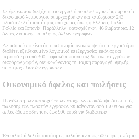
Σε έρευνα που διεξήχθη στο εργαστήριο πλαστογραφίας παρουσία
δικαστικού λειτουργού, οι αρχές βρήκαν και κατέσχεσαν 243
πλαστά δελτία ταυτότητας από χώρες όπως η Ελλάδα, Ιταλία,
Γαλλία και Ισπανία. Παράλληλα, κατασχέθηκαν 46 διαβατήρια, 12
άδειες διαμονής και πλήθος άλλων εγγράφων.
Αξιοσημείωτο είναι ότι η αστυνομία ανακάλυψε ότι το εργαστήριο
διαθέτει εξειδικευμένο λογισμικό επεξεργασίας εικόνας και
περισσότερα από 300 ψηφιακά πρότυπα ταξιδιωτικών εγγράφων
διαφόρων χωρών, διευκολύνοντας τη μαζική παραγωγή υψηλής
ποιότητας πλαστών εγγράφων.
Οικονομικό όφελος και πωλήσεις
Η ανάλυση των κατασχεθέντων στοιχείων αποκάλυψε ότι οι τιμές
πώλησης των πλαστών εγγράφων κυμαίνονταν από 150 ευρώ για
απλές άδειες οδήγησης έως 900 ευρώ για διαβατήρια.
Ένα πλαστό δελτίο ταυτότητας πωλούνταν προς 600 ευρώ, ενώ μια