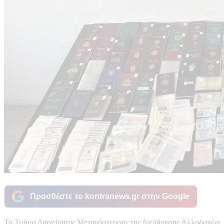
Προσθέστε το kontranews.gr στην Google
Το Τμήμα Διαχείρισης Μετανάστευσης της Διεύθυνσης Αλλοδαπών