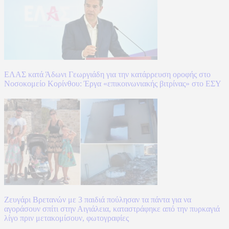
ΕΛΑΣ κατά Άδωνι Γεωργιάδη για την κατάρρευση οροφής στο
Νοσοκομείο Κορίνθου: Έργα «επικοινωνιακής βιτρίνας» στο ΕΣΥ
Ζευγάρι Βρετανών με 3 παιδιά πούλησαν τα πάντα για να
αγοράσουν σπίτι στην Αιγιάλεια, καταστράφηκε από την πυρκαγιά
λίγο πριν μετακομίσουν, φωτογραφίες