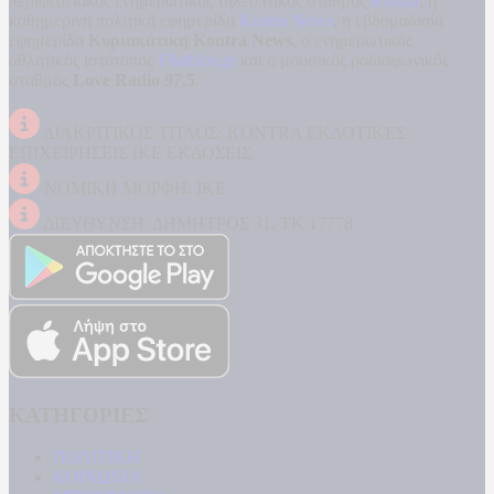
περιφερειακός ενημερωτικός τηλεοπτικός σταθμός
Kontra
, η
καθημερινή πολιτική εφημερίδα
Kontra News
, η εβδομαδιαία
εφημερίδα
Κυριακάτικη Kontra News
, ο ενημερωτικός
αθλητικός ιστότοπος
Filathlos.gr
και ο μουσικός ραδιοφωνικός
σταθμός
Love Radio 97,5
.
ΔΙΑΚΡΙΤΙΚΟΣ ΤΙΤΛΟΣ: KONTRA ΕΚΔΟΤΙΚΕΣ
ΕΠΙΧΕΙΡΗΣΕΙΣ ΙΚΕ ΕΚΔΟΣΕΙΣ
ΝΟΜΙΚΗ ΜΟΡΦΗ: ΙΚΕ
ΔΙΕΥΘΥΝΣΗ: ΔΗΜΗΤΡΟΣ 31, ΤΚ 17778
ΚΑΤΗΓΟΡΙΕΣ
ΠΟΛΙΤΙΚΗ
ΚΟΙΝΩΝΙΑ