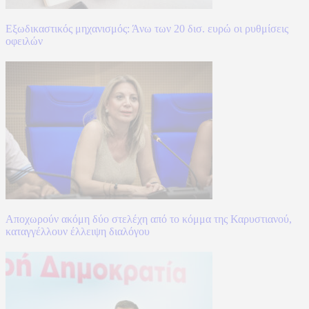
Εξωδικαστικός μηχανισμός: Άνω των 20 δισ. ευρώ οι ρυθμίσεις
οφειλών
Αποχωρούν ακόμη δύο στελέχη από το κόμμα της Καρυστιανού,
καταγγέλλουν έλλειψη διαλόγου