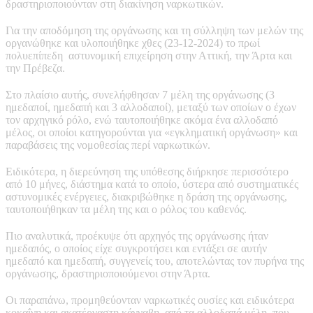
δραστηριοποιούνταν στη διακίνηση ναρκωτικών.
Για την αποδόμηση της οργάνωσης και τη σύλληψη των μελών της
οργανώθηκε και υλοποιήθηκε χθες (23-12-2024) το πρωί
πολυεπίπεδη αστυνομική επιχείρηση στην Αττική, την Άρτα και
την Πρέβεζα.
Στο πλαίσιο αυτής, συνελήφθησαν 7 μέλη της οργάνωσης (3
ημεδαποί, ημεδαπή και 3 αλλοδαποί), μεταξύ των οποίων ο έχων
τον αρχηγικό ρόλο, ενώ ταυτοποιήθηκε ακόμα ένα αλλοδαπό
μέλος, οι οποίοι κατηγορούνται για «εγκληματική οργάνωση» και
παραβάσεις της νομοθεσίας περί ναρκωτικών.
Ειδικότερα, η διερεύνηση της υπόθεσης διήρκησε περισσότερο
από 10 μήνες, διάστημα κατά το οποίο, ύστερα από συστηματικές
αστυνομικές ενέργειες, διακριβώθηκε η δράση της οργάνωσης,
ταυτοποιήθηκαν τα μέλη της και ο ρόλος του καθενός.
Πιο αναλυτικά, προέκυψε ότι αρχηγός της οργάνωσης ήταν
ημεδαπός, ο οποίος είχε συγκροτήσει και εντάξει σε αυτήν
ημεδαπό και ημεδαπή, συγγενείς του, αποτελώντας τον πυρήνα της
οργάνωσης, δραστηριοποιούμενοι στην Άρτα.
Οι παραπάνω, προμηθεύονταν ναρκωτικές ουσίες και ειδικότερα
κοκαΐνη και ακατέργαστη κάνναβη, από τα αλλοδαπά μέλη, που