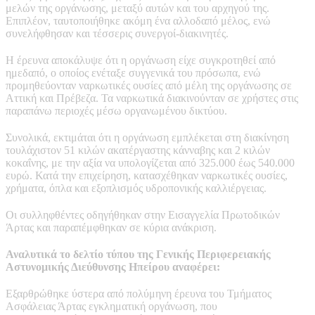
μελών της οργάνωσης, μεταξύ αυτών και του αρχηγού της.
Επιπλέον, ταυτοποιήθηκε ακόμη ένα αλλοδαπό μέλος, ενώ
συνελήφθησαν και τέσσερις συνεργοί-διακινητές.
Η έρευνα αποκάλυψε ότι η οργάνωση είχε συγκροτηθεί από
ημεδαπό, ο οποίος ενέταξε συγγενικά του πρόσωπα, ενώ
προμηθεύονταν ναρκωτικές ουσίες από μέλη της οργάνωσης σε
Αττική και Πρέβεζα. Τα ναρκωτικά διακινούνταν σε χρήστες στις
παραπάνω περιοχές μέσω οργανωμένου δικτύου.
Συνολικά, εκτιμάται ότι η οργάνωση εμπλέκεται στη διακίνηση
τουλάχιστον 51 κιλών ακατέργαστης κάνναβης και 2 κιλών
κοκαΐνης, με την αξία να υπολογίζεται από 325.000 έως 540.000
ευρώ. Κατά την επιχείρηση, κατασχέθηκαν ναρκωτικές ουσίες,
χρήματα, όπλα και εξοπλισμός υδροπονικής καλλιέργειας.
Οι συλληφθέντες οδηγήθηκαν στην Εισαγγελία Πρωτοδικών
Άρτας και παραπέμφθηκαν σε κύρια ανάκριση.
Αναλυτικά το δελτίο τύπου της Γενικής Περιφερειακής
Αστυνομικής Διεύθυνσης Ηπείρου αναφέρει:
Εξαρθρώθηκε ύστερα από πολύμηνη έρευνα του Τμήματος
Ασφάλειας Άρτας εγκληματική οργάνωση, που