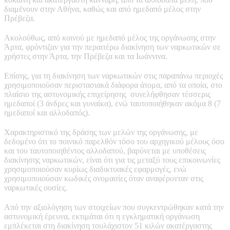
διαμένουν στην Αθήνα, καθώς και από ημεδαπό μέλος στην
Πρέβεζα.
Ακολούθως, από κοινού με ημεδαπό μέλος της οργάνωσης στην
Άρτα, φρόντιζαν για την περαιτέρω διακίνηση των ναρκωτικών σε
χρήστες στην Άρτα, την Πρέβεζα και τα Ιωάννινα.
Επίσης, για τη διακίνηση των ναρκωτικών στις παραπάνω περιοχές
χρησιμοποιούσαν περιστασιακά διάφορα άτομα, από τα οποία, στο
πλαίσιο της αστυνομικής επιχείρησης συνελήφθησαν τέσσερις
ημεδαποί (3 άνδρες και γυναίκα), ενώ ταυτοποιήθηκαν ακόμα 8 (7
ημεδαποί και αλλοδαπός).
Χαρακτηριστικό της δράσης των μελών της οργάνωσης, με
δεδομένο ότι το ποινικό παρελθόν τόσο του αρχηγικού μέλους όσο
και του ταυτοποιηθέντος αλλοδαπού, βαρύνεται με υποθέσεις
διακίνησης ναρκωτικών, είναι ότι για τις μεταξύ τους επικοινωνίες
χρησιμοποιούσαν κυρίως διαδικτυακές εφαρμογές, ενώ
χρησιμοποιούσαν κωδικές ονομασίες όταν αναφέρονταν στις
ναρκωτικές ουσίες.
Από την αξιολόγηση των στοιχείων που συγκεντρώθηκαν κατά την
αστυνομική έρευνα, εκτιμάται ότι η εγκληματική οργάνωση
εμπλέκεται στη διακίνηση τουλάχιστον 51 κιλών ακατέργαστης