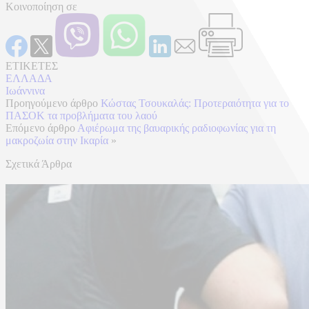
Κοινοποίηση σε
ΕΤΙΚΕΤΕΣ
ΕΛΛΑΔΑ
Ιωάννινα
Προηγούμενο άρθρο
Κώστας Τσουκαλάς: Προτεραιότητα για το
ΠΑΣΟΚ τα προβλήµατα του λαού
Επόμενο άρθρο
Αφιέρωμα της βαυαρικής ραδιοφωνίας για τη
μακροζωία στην Ικαρία
»
Σχετικά Άρθρα