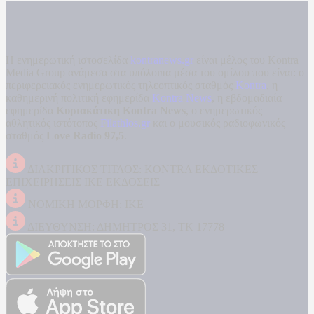
Η ενημερωτική ιστοσελίδα
kontranews.gr
είναι μέλος του Kontra
Media Group ανάμεσα στα υπόλοιπα μέσα του ομίλου που είναι: ο
περιφερειακός ενημερωτικός τηλεοπτικός σταθμός
Kontra
, η
καθημερινή πολιτική εφημερίδα
Kontra News
, η εβδομαδιαία
εφημερίδα
Κυριακάτικη Kontra News
, ο ενημερωτικός
αθλητικός ιστότοπος
Filathlos.gr
και ο μουσικός ραδιοφωνικός
σταθμός
Love Radio 97,5
.
ΔΙΑΚΡΙΤΙΚΟΣ ΤΙΤΛΟΣ: KONTRA ΕΚΔΟΤΙΚΕΣ
ΕΠΙΧΕΙΡΗΣΕΙΣ ΙΚΕ ΕΚΔΟΣΕΙΣ
ΝΟΜΙΚΗ ΜΟΡΦΗ: ΙΚΕ
ΔΙΕΥΘΥΝΣΗ: ΔΗΜΗΤΡΟΣ 31, ΤΚ 17778