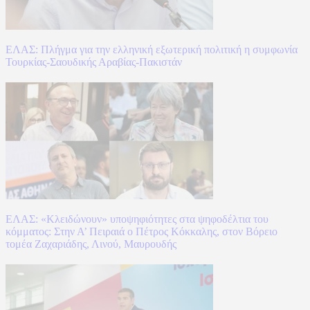
ΕΛΑΣ: Πλήγμα για την ελληνική εξωτερική πολιτική η συμφωνία
Τουρκίας-Σαουδικής Αραβίας-Πακιστάν
ΕΛΑΣ: «Κλειδώνουν» υποψηφιότητες στα ψηφοδέλτια του
κόμματος: Στην Α’ Πειραιά ο Πέτρος Κόκκαλης, στον Βόρειο
τομέα Ζαχαριάδης, Λινού, Μαυρουδής