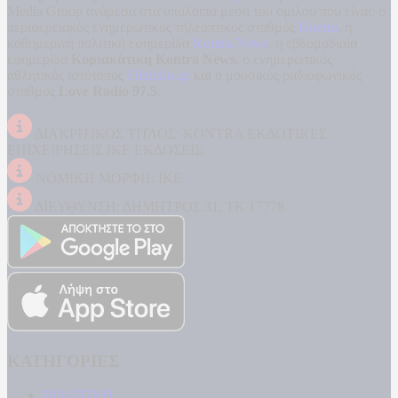
Media Group ανάμεσα στα υπόλοιπα μέσα του ομίλου που είναι: ο
περιφερειακός ενημερωτικός τηλεοπτικός σταθμός
Kontra
, η
καθημερινή πολιτική εφημερίδα
Kontra News
, η εβδομαδιαία
εφημερίδα
Κυριακάτικη Kontra News
, ο ενημερωτικός
αθλητικός ιστότοπος
Filathlos.gr
και ο μουσικός ραδιοφωνικός
σταθμός
Love Radio 97,5
.
ΔΙΑΚΡΙΤΙΚΟΣ ΤΙΤΛΟΣ: KONTRA ΕΚΔΟΤΙΚΕΣ
ΕΠΙΧΕΙΡΗΣΕΙΣ ΙΚΕ ΕΚΔΟΣΕΙΣ
ΝΟΜΙΚΗ ΜΟΡΦΗ: ΙΚΕ
ΔΙΕΥΘΥΝΣΗ: ΔΗΜΗΤΡΟΣ 31, ΤΚ 17778
ΚΑΤΗΓΟΡΙΕΣ
ΠΟΛΙΤΙΚΗ