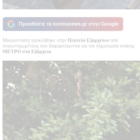
Προσθέστε το kontranews.gr στην Google
Μικροένταση προκλήθηκε στην
Πλατεία Εξαρχείων
από
συγκεντρωμένους που διαμαρτύρονται για την δημιουργία στάσης
ΜΕΤΡΟ στα Εξάρχεια
.