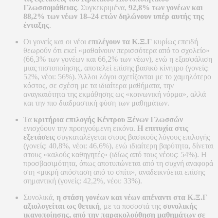
Γλωσσομάθειας
. Συγκεκριμένα,
92,8% των γονέων και
88,2% των νέων 18–24 ετών
δηλώνουν υπέρ αυτής της
ένταξης
.
Οι γονείς και οι νέοι
επιλέγουν τα Κ.Ξ.Γ
κυρίως επειδή
θεωρούν ότι εκεί «μαθαίνουν περισσότερα από το σχολείο»
(66,3% των γονέων και 66,2% των νέων), ενώ η εξασφάλιση
μιας πιστοποίησης, αποτελεί επίσης βασικό κίνητρο (γονείς:
52%, νέοι: 56%). Άλλοι λόγοι σχετίζονται με το χαμηλότερο
κόστος, σε σχέση με τα ιδιαίτερα μαθήματα, την
αναγκαιότητα της εκμάθησης ως «κοινωνική νόρμα», αλλά
και την πιο διαδραστική φύση των μαθημάτων.
Τα
κριτήρια επιλογής Κέντρου Ξένων Γλωσσών
ενισχύουν την προηγούμενη εικόνα.
Η επιτυχία στις
εξετάσεις
συγκαταλέγεται στους βασικούς λόγους επιλογής
(γονείς: 40,8%, νέοι: 46,6%), ενώ ιδιαίτερη βαρύτητα, δίνεται
στους «καλούς καθηγητές» (ιδίως από τους νέους: 54%). Η
προσβασιμότητα, όπως αποτυπώνεται από τη συχνή αναφορά
στη «μικρή απόσταση από το σπίτι», αναδεικνύεται επίσης
σημαντική (γονείς: 42,2%, νέοι: 33%).
Συνολικά,
η στάση γονέων και νέων απέναντι στα Κ.Ξ.Γ
αξιολογείται ως θετική
, με τα ποσοστά της
συνολικής
ικανοποίησης,
από την παρακολούθηση μαθημάτων σε