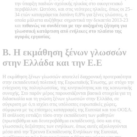
την ύπαρξη παιδιών σχολικής ηλικίας στο οικογενειακό
περιβάλλον. Ωστόσο, και στις νεότερες ηλικίες, όπως οι 25–
34 ετών καταγράφεται δαπάνη 0,8% για ξένες γλώσσες, η
οποία μάλιστα αυξήθηκε σημαντικά την δεκαετία 2013-23
και
πιθανώς να συνδέεται με την αυξημένη ζήτηση για
γλωσσική κατάρτιση από ενήλικες στο πλαίσιο της
αγοράς εργασίας
.
Β. Η εκμάθηση ξένων γλωσσών
στην Ελλάδα και την Ε.Ε
Η εκμάθηση ξένων γλωσσών αποτελεί διαχρονική προτεραιότητα
στην εκπαιδευτική πολιτική της Ευρωπαϊκής Ένωσης, με στόχο την
ενίσχυση της πολυγλωσσίας, της κινητικότητας και της κοινωνικής
συνοχής. Στο παρόν μέρος παρουσιάζονται βασικά στοιχεία για τη
διδασκαλία και τη γνώση ξένων γλωσσών στην Ελλάδα, σε
σύγκριση με ό,τι ισχύει στις υπόλοιπες ευρωπαϊκές χώρες,
σύμφωνα με τις επίσημες καταγραφές της Eurostat και του ΟΟΣΑ.
Η ανάλυση εστιάζει τόσο στην εκπαίδευση των μαθητών
(πρωτοβάθμια και δευτεροβάθμια εκπαίδευση), όσο και στις
γλωσσικές δεξιότητες των ενηλίκων, όπως αυτές αξιολογούνται
μέσα από την Έρευνα Εκπαίδευσης Ενηλίκων της Eurostat,