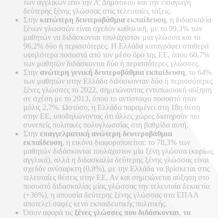
των αγγλικών από την Α’ Δημοτικού και την εισαγωγή
δεύτερης ξένης γλώσσας στις τελευταίες τάξεις.
Στην
κατώτερη δευτεροβάθμια εκπαίδευση
, η διδασκαλία
ξένων γλωσσών είναι σχεδόν καθολική, με το 99,3% των
μαθητών να διδάσκονται τουλάχιστον μία γλώσσα και το
96,2% δύο ή περισσότερες. Η Ελλάδα καταγράφει σταθερά
υψηλότερα ποσοστά από τον μέσο όρο της ΕΕ, όπου 60,7%
των μαθητών διδάσκονται δύο ή περισσότερες γλώσσες.
Στην
ανώτερη γενική δευτεροβάθμια εκπαίδευση
, το 64%
των μαθητών στην Ελλάδα διδάσκονταν δύο ή περισσότερες
ξένες γλώσσες το 2022, σημειώνοντας εντυπωσιακή αύξηση
σε σχέση με το 2013, όπου το αντίστοιχο ποσοστό ήταν
μόλις 2,7%. Ωστόσο, η Ελλάδα παραμένει στη 18η θέση
στην ΕΕ, υποδηλώνοντας ότι άλλες χώρες διατηρούν πιο
συνεπείς πολιτικές πολυγλωσσίας στη βαθμίδα αυτή.
Στην
επαγγελματική ανώτερη δευτεροβάθμια
εκπαίδευση
, η εικόνα διαφοροποιείται: το 78,3% των
μαθητών διδάσκονται τουλάχιστον μία ξένη γλώσσα (κυρίως
αγγλικά), αλλά η διδασκαλία δεύτερης ξένης γλώσσας είναι
σχεδόν ανύπαρκτη (0,8%), με την Ελλάδα να βρίσκεται στις
τελευταίες θέσεις στην ΕΕ. Αν και σημειώνεται αύξηση στο
ποσοστό διδασκαλίας μίας γλώσσας την τελευταία δεκαετία
(+36%), η απουσία δεύτερης ξένης γλώσσας στα ΕΠΑΛ
αποτελεί σαφές κενό εκπαιδευτικής πολιτικής.
Όσον αφορά τις
ξένες γλώσσες που διδάσκονται
,
τα