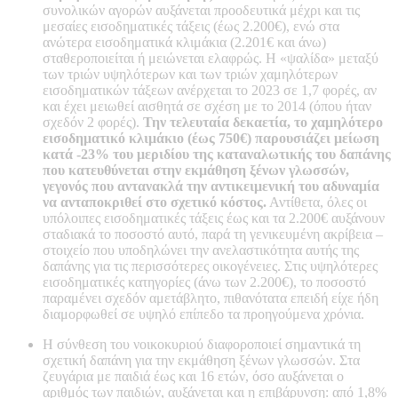
συνολικών αγορών αυξάνεται προοδευτικά μέχρι και τις
μεσαίες εισοδηματικές τάξεις (έως 2.200€), ενώ στα
ανώτερα εισοδηματικά κλιμάκια (2.201€ και άνω)
σταθεροποιείται ή μειώνεται ελαφρώς. Η «ψαλίδα» μεταξύ
των τριών υψηλότερων και των τριών χαμηλότερων
εισοδηματικών τάξεων ανέρχεται το 2023 σε 1,7 φορές, αν
και έχει μειωθεί αισθητά σε σχέση με το 2014 (όπου ήταν
σχεδόν 2 φορές).
Την τελευταία δεκαετία, το χαμηλότερο
εισοδηματικό κλιμάκιο (έως 750€) παρουσιάζει μείωση
κατά -23% του μεριδίου της καταναλωτικής του δαπάνης
που κατευθύνεται στην εκμάθηση ξένων γλωσσών,
γεγονός που αντανακλά την αντικειμενική του αδυναμία
να ανταποκριθεί στο σχετικό κόστος.
Αντίθετα, όλες οι
υπόλοιπες εισοδηματικές τάξεις έως και τα 2.200€ αυξάνουν
σταδιακά το ποσοστό αυτό, παρά τη γενικευμένη ακρίβεια –
στοιχείο που υποδηλώνει την ανελαστικότητα αυτής της
δαπάνης για τις περισσότερες οικογένειες. Στις υψηλότερες
εισοδηματικές κατηγορίες (άνω των 2.200€), το ποσοστό
παραμένει σχεδόν αμετάβλητο, πιθανότατα επειδή είχε ήδη
διαμορφωθεί σε υψηλό επίπεδο τα προηγούμενα χρόνια.
Η σύνθεση του νοικοκυριού διαφοροποιεί σημαντικά τη
σχετική δαπάνη για την εκμάθηση ξένων γλωσσών. Στα
ζευγάρια με παιδιά έως και 16 ετών, όσο αυξάνεται ο
αριθμός των παιδιών, αυξάνεται και η επιβάρυνση: από 1,8%