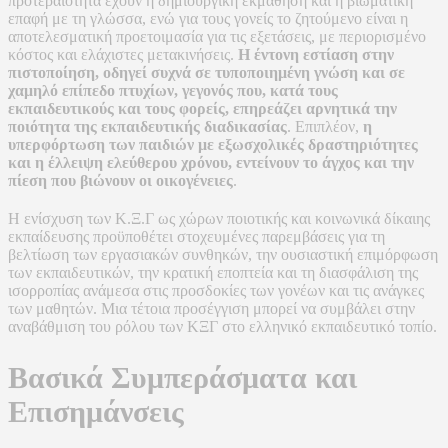
προτεραιότητα έχουν η δημιουργική εκμάθηση και η βιωματική
επαφή με τη γλώσσα, ενώ για τους γονείς το ζητούμενο είναι η
αποτελεσματική προετοιμασία για τις εξετάσεις, με περιορισμένο
κόστος και ελάχιστες μετακινήσεις.
Η έντονη εστίαση στην
πιστοποίηση, οδηγεί συχνά σε τυποποιημένη γνώση και σε
χαμηλό επίπεδο πτυχίων, γεγονός που, κατά τους
εκπαιδευτικούς και τους φορείς, επηρεάζει αρνητικά την
ποιότητα της εκπαιδευτικής διαδικασίας
. Επιπλέον,
η
υπερφόρτωση των παιδιών με εξωσχολικές δραστηριότητες
και η έλλειψη ελεύθερου χρόνου, εντείνουν το άγχος και την
πίεση που βιώνουν οι οικογένειες
.
Η ενίσχυση των Κ.Ξ.Γ ως χώρων ποιοτικής και κοινωνικά δίκαιης
εκπαίδευσης προϋποθέτει στοχευμένες παρεμβάσεις για τη
βελτίωση των εργασιακών συνθηκών, την ουσιαστική επιμόρφωση
των εκπαιδευτικών, την κρατική εποπτεία και τη διασφάλιση της
ισορροπίας ανάμεσα στις προσδοκίες των γονέων και τις ανάγκες
των μαθητών. Μια τέτοια προσέγγιση μπορεί να συμβάλει στην
αναβάθμιση του ρόλου των ΚΞΓ στο ελληνικό εκπαιδευτικό τοπίο.
Βασικά Συμπεράσματα και
Επισημάνσεις