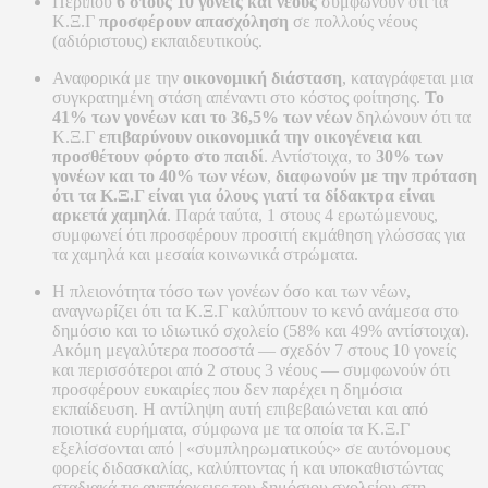
Περίπου
6 στους 10 γονείς και νέους
συμφωνούν ότι τα
Κ.Ξ.Γ
προσφέρουν απασχόληση
σε πολλούς νέους
(αδιόριστους) εκπαιδευτικούς.
Αναφορικά με την
οικονομική διάσταση
, καταγράφεται μια
συγκρατημένη στάση απέναντι στο κόστος φοίτησης.
Το
41% των γονέων και το 36,5% των νέων
δηλώνουν ότι τα
Κ.Ξ.Γ
επιβαρύνουν
οικονομικά την οικογένεια και
προσθέτουν φόρτο στο παιδί
. Αντίστοιχα, το
30% των
γονέων και το 40% των νέων
,
διαφωνούν με την πρόταση
ότι τα Κ.Ξ.Γ είναι για όλους γιατί τα δίδακτρα είναι
αρκετά χαμηλά
. Παρά ταύτα, 1 στους 4 ερωτώμενους,
συμφωνεί ότι προσφέρουν προσιτή εκμάθηση γλώσσας για
τα χαμηλά και μεσαία κοινωνικά στρώματα.
Η πλειονότητα τόσο των γονέων όσο και των νέων,
αναγνωρίζει ότι τα Κ.Ξ.Γ καλύπτουν το κενό ανάμεσα στο
δημόσιο και το ιδιωτικό σχολείο (58% και 49% αντίστοιχα).
Ακόμη μεγαλύτερα ποσοστά — σχεδόν 7 στους 10 γονείς
και περισσότεροι από 2 στους 3 νέους — συμφωνούν ότι
προσφέρουν ευκαιρίες που δεν παρέχει η δημόσια
εκπαίδευση. Η αντίληψη αυτή επιβεβαιώνεται και από
ποιοτικά ευρήματα, σύμφωνα με τα οποία τα Κ.Ξ.Γ
εξελίσσονται από | «συμπληρωματικούς» σε αυτόνομους
φορείς διδασκαλίας, καλύπτοντας ή και υποκαθιστώντας
σταδιακά τις ανεπάρκειες του δημόσιου σχολείου στη