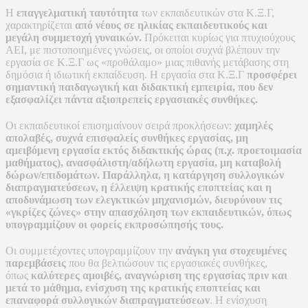
Η
επαγγελματική ταυτότητα
των εκπαιδευτικών στα Κ.Ξ.Γ,
χαρακτηρίζεται
από νέους σε ηλικίας εκπαιδευτικούς και
μεγάλη συμμετοχή γυναικών.
Πρόκειται κυρίως για πτυχιούχους
ΑΕΙ, με πιστοποιημένες γνώσεις, οι οποίοι συχνά βλέπουν την
εργασία σε Κ.Ξ.Γ ως «προθάλαμο» μιας πιθανής μετάβασης στη
δημόσια ή ιδιωτική εκπαίδευση. Η εργασία στα Κ.Ξ.Γ
προσφέρει
σημαντική παιδαγωγική και διδακτική εμπειρία, που δεν
εξασφαλίζει πάντα αξιοπρεπείς εργασιακές συνθήκες.
Οι εκπαιδευτικοί επισημαίνουν σειρά προκλήσεων:
χαμηλές
απολαβές, συχνά επισφαλείς συνθήκες εργασίας, μη
αμειβόμενη εργασία εκτός διδακτικής ώρας (π.χ. προετοιμασία
μαθήματος), ανασφάλιστη/αδήλωτη εργασία, μη καταβολή
δώρων/επιδομάτων. Παράλληλα, η κατάργηση συλλογικών
διαπραγματεύσεων, η έλλειψη κρατικής εποπτείας και η
αποδυνάμωση των ελεγκτικών μηχανισμών, διευρύνουν τις
«γκρίζες ζώνες» στην απασχόληση των εκπαιδευτικών, όπως
υπογραμμίζουν οι φορείς εκπροσώπησής τους.
Οι συμμετέχοντες υπογραμμίζουν την
ανάγκη για στοχευμένες
παρεμβάσεις
που θα βελτιώσουν τις εργασιακές συνθήκες,
όπως
καλύτερες αμοιβές, αναγνώριση της εργασίας πριν και
μετά το μάθημα, ενίσχυση της κρατικής εποπτείας και
επαναφορά συλλογικών διαπραγματεύσεων
. Η ενίσχυση