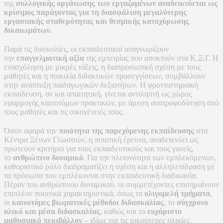
της
συλλογικής οργάνωσης των εργαζομένων αναδεικνύεται ως
κρίσιμος παράγοντας για τη διασφάλιση μεγαλύτερης
εργασιακής σταθερότητας και θεσμικής κατοχύρωσης
δικαιωμάτων.
Παρά τις δυσκολίες, οι εκπαιδευτικοί αναγνωρίζουν
την
επαγγελματική αξία
της εμπειρίας που αποκτούν στα Κ.Ξ.Γ. Η
ενασχόληση με μικρές τάξεις, η διαπροσωπική σχέση με τους
μαθητές και η ποικιλία διδακτικών προσεγγίσεων, συμβάλλουν
στην ανάπτυξη παιδαγωγικών δεξιοτήτων. Η φροντιστηριακή
εκπαίδευση, αν και απαιτητική, γίνεται αντιληπτή ως χώρος
εφαρμογής καινοτόμων πρακτικών, με άμεση ανατροφοδότηση από
τους μαθητές και τις οικογένειές τους.
Όσον αφορά την
ποιότητα της παρεχόμενης εκπαίδευσης
στα
Κέντρα Ξένων Γλωσσών, η ποιοτική έρευνα, αναδεικνύει ως
πρωτεύον κριτήριο για τους εκπαιδευτικούς και τους γονείς,
το
ανθρώπινο δυναμικό
. Για την πλειονότητα των εμπλεκόμενων,
καθοριστικό ρόλο διαδραματίζει η σχέση και η αλληλεπίδραση με
τα πρόσωπα που εμπλέκονται στην εκπαιδευτική διαδικασία.
Πέραν του ανθρώπινου δυναμικού, οι συμμετέχοντες επισημαίνουν
επιπλέον ποιοτικά χαρακτηριστικά, όπως τα
ολιγομελή τμήματα
,
οι
καινοτόμες βιωματικές μέθοδοι διδασκαλίας
, το
σύγχρονο
υλικό και μέσα διδασκαλίας
, καθώς και το
ευχάριστο
μαθησιακό περιβάλλον
– ιδίως για τις μικρότερες ηλικίες.