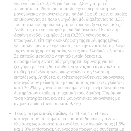
για ένα παιδί, σε 2,7% για δύο και 2,8% για τρία ή
περισσότερα. Ιδιαίτερη σημασία έχει η περίπτωση των
μονογονεϊκών οικογενειών με παιδιά έως 16 ετών, οι οποίες
επιβαρύνονται σε πολύ υψηλό βαθμό, διαθέτοντας το 3,3%
του συνολικού προϋπολογισμού τους για ξένες γλώσσες.
Αντίθετα, στα νοικοκυριά με παιδιά άνω των 16 ετών, η
δαπάνη σχεδόν εκμηδενίζεται (0,3%), γεγονός που
υποδηλώνει είτε την ολοκλήρωση της εκμάθησης ξένων
γλωσσών πριν την ενηλικίωση, είτε την αναστολή της λόγω
της εντατικής προετοιμασίας για τις πανελλαδικές εξετάσεις.
Σε επίπεδο μεταβολών την τελευταία δεκαετία,
αξιοσημείωτη είναι η αύξηση της επιβάρυνσης για τα
ζευγάρια με ένα ή δύο παιδιά, γεγονός που αντανακλά τη
σταθερή επένδυση των οικογενειών στη γλωσσική
εκπαίδευση. Αντίθετα, οι τρίτεκνες/πολύτεκνες οικογένειες
καταγράφουν μείωση του μεριδίου τους για ξένες γλώσσες
κατά 30,2%, γεγονός που υποδηλώνει εμφανή αδυναμία να
διατηρήσουν σταθερή τη σχετική τους δαπάνη. Παρόμοια
τάση καταγράφεται και στις μονογονεϊκές οικογένειες με
ανήλικα παιδιά (μείωση κατά 9,7%)
Τέλος, οι
ηλικιακές ομάδες
35-44 και 45-54 ετών
καταγράφουν τα υψηλότερα ποσοστά δαπάνης για ξένες
γλώσσες ως ποσοστό του συνόλου των αγορών τους (1,5%
και 1,8% αντίστοιχα), γεγονός που προφανώς συνδέεται με