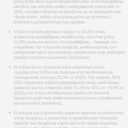
μόλις 8,6% όσων έχουν αποφοιτήσει από τη δευτεροβάθμια.
Ωστόσο, και στις δύο ομάδες καταγράφεται πτώση από το
2011, η οποία ενδέχεται να σχετίζεται με το φαινόμενο του
«brain drain», καθώς νέοι μορφωμένοι με γλωσσικές
δεξιότητες μεταναστεύουν για εργασία.
Η άριστη γνώση αγγλικών αγγίζει το 43,4% στους
απόφοιτους τριτοβάθμιας εκπαίδευσης, ενώ είναι μόλις
11,2% στους αποφοίτους δευτεροβάθμιας – διαφορά που
ενισχύθηκε την τελευταία δεκαετία, αναδεικνύοντας τον
καθοριστικό ρόλο της ανώτατης εκπαίδευσης στην απόκτηση
υψηλού επιπέδου γλωσσικών δεξιοτήτων.
Η γνώση ξένων γλωσσών είναι υψηλότερη στους
εργαζόμενους (19%) και ιδιαίτερα στα διευθυντικά και
επιστημονικά στελέχη (32,3% το 2022). Την περίοδο 2011-
2022 σημαντική αύξηση καταγράφεται στους υπαλλήλους
γραφείου και τις υπηρεσίες (από 11,1% το 2011 σε 19,6% το
2022), ενώ στους ανειδίκευτους εργάτες το ποσοστό
παραμένει μηδενικό, αναδεικνύοντας έντονες εκπαιδευτικές
και κοινωνικές ανισότητες.
Η ανεργία και η γλωσσική επάρκεια φαίνεται να συνδέονται:
στους άνεργους, η γνώση δύο ή περισσότερων γλωσσών
(προσόν που θεωρείται σημαντικό στην αγορά εργασίας)