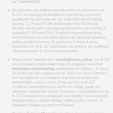
ως “παραπαιδεία”.
Εστιάζοντας στις ανάγκες που θεωρούν ότι καλύπτουν τα
Κ.Ξ.Γ, οι ερωτώμενοι αναφέρουν πρωτίστως τη σωστή
εκμάθηση της γλώσσας και την απόκτηση πιστοποίησης
(γονείς: 72,7% και 67,4% αντίστοιχα, νέοι: 65,6% και
64,4%). Ακολουθεί η εξειδικευμένη γνώση για σπουδές ή
εργασία (57,9% και 55%). Η αποτελεσματικότητα αυτή,
αποτυπώνεται και στην αξιολόγηση της κάλυψης αναγκών,
καθώς περίπου 8 στους 10 γονείς και 3 στους 4 νέους
δηλώνουν ότι τα Κ.Ξ.Γ καλύπτουν τις ανάγκες των μαθητών
«ικανοποιητικά» ή «πολύ ικανοποιητικά».
Παράλληλα, διαφαίνεται ο
πολυδιάστατος ρόλος
των Κ.Ξ.Γ
στο ελληνικό εκπαιδευτικό τοπίο. Η συμβολή τους στην
απόκτηση πιστοποίησης,
αναγνωρίζεται ευρέως – 8 στους
10 γονείς και νέοι συμφωνούν με αυτόν τον ρόλο. Ωστόσο,
δεν περιορίζεται η λειτουργία τους αποκλειστικά στην
πιστοποίηση: μόλις 1 στους 10 θεωρεί ότι τα Κ.Ξ.Γ
εστιάζουν μονοσήμαντα σε αυτόν τον στόχο, χωρίς να
παρέχουν ουσιαστική γνώση. Επιπλέον, ο ισχυρισμός ότι τα
Κ.Ξ.Γ ενισχύουν την αδιαφορία των παιδιών για το σχολείο
απορρίπτεται σε μεγάλο βαθμό, καθώς μόλις 1 στους 10
συμφωνεί πλήρως με αυτή τη δήλωση.