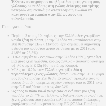
Έλληνες καταγράφουν υψηλή επίδοση στη γνώση μιας
γλώσσας, οι επιδόσεις στη γνώση δεύτερης και τρίτης
υστερούν σημαντικά, με αποτέλεσμα η Ελλάδα να
κατατάσσεται χαμηλά στην ΕΕ ως προς την
πολυγλωσσία
.
Πιο συγκεκριμένα:
Περίπου 3 στους 10 ενήλικες στην Ελλάδα
δεν γνωρίζουν
καμία ξένη γλώσσα
, με την Ελλάδα να κατατάσσεται στην
20ή θέση στην ΕΕ-27. Ωστόσο, έχει σημειωθεί σημαντική
μείωση του ποσοστού αυτού σε σχέση με το 2011 (από
41,9% σε 28,8%).
Η πλειοψηφία των ενηλίκων στην Ελλάδα (55%),
γνωρίζει
μία μόνο ξένη γλώσσα
, κυρίως αγγλικά – ποσοστό ιδιαίτερα
υψηλό στην Ε.Ε (2η θέση μετά την Κύπρο).
Μόλις το 16,2% στην Ελλάδα,
γνωρίζει δύο ή
περισσότερες ξένες γλώσσες
, έναντι 37% στην ΕΕ. Η χώρα
μας βρίσκεται στην 25η θέση. Εντύπωση προκαλεί πως το
ποσοστό αυτό, παρέμεινε σχεδόν στάσιμο από το 2011, ενώ
στην Ε.Ε αυξήθηκε κατά σχεδόν 24%.
Ως προς το
πόσο καλά γνωρίζουν
οι ενήλικες μια ξένη
γλώσσα, το 27,4% των Ελλήνων, δηλώνει άριστη γνώση της
ξένης γλώσσας που γνωρίζει καλύτερα, ποσοστό ελαφρώς
χαμηλότερο από τον μέσο όρο της ΕΕ (27,8%). Παρά τη