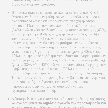
διδασκαλία ξένων γλωσσών.
Πιο αναλυτικά, τα συγκριτικά πλεονεκτήματα των Κ.Ξ.Γ
έναντι των ιδιαίτερων μαθημάτων που αναδύονται είναι τα
ακόλουθα: οι γονείς επικεντρώνονται στο χαμηλότερο
κόστος (51%) και στον συναγωνισμό μεταξύ μαθητών
(34%), ενώ οι νέοι αναδεικνύουν την κοινωνικοποίηση (43%)
και, σε μικρότερο βαθμό, το χαμηλότερο κόστος (37%) και
τον συναγωνισμό (31%). Από την άλλη πλευρά, τα
πλεονεκτήματα των ιδιαίτερων μαθημάτων εντοπίζονται
κυρίως στην προσωποποιημένη εκπαίδευση (γονείς: 45%,
νέοι: 42%), τις λιγότερες μετακινήσεις (γονείς: 40%, νέοι:
27%) και την καταλληλότητα για ειδικές κατηγορίες μαθητών
(εσωστρεφείς, με μαθησιακές δυσκολίες ή δυνατοί μαθητές)
(γονείς: 38%, νέοι: 45%). Οι νέοι δίνουν επίσης έμφαση στην
υψηλότερη αποτελεσματικότητα (39%) και, σε μικρότερο
βαθμό, στην οικονομικότητα μέσω ταχύτερης πιστοποίησης.
Έτσι, διαφαίνεται ότι οι γονείς δίνουν βάρος σε οικονομικούς
και πρακτικούς παράγοντες, ενώ οι νέοι εστιάζουν
περισσότερο στην κοινωνική διάσταση και την
εξατομικευμένη υποστήριξη.
Αξιοσημείωτη είναι η συντριπτική υποστήριξη της πρότασης
να αναλαμβάνει το δημόσιο σχολείο την προετοιμασία για
τις εξετάσεις του Κρατικού Πιστοποιητικού