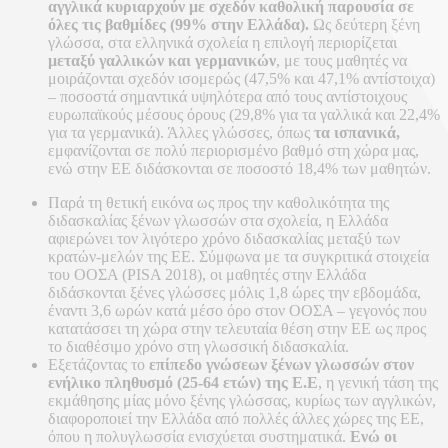
αγγλικά κυριαρχούν με σχεδόν καθολική παρουσία σε
όλες τις βαθμίδες (99% στην Ελλάδα).
Ως δεύτερη ξένη
γλώσσα, στα ελληνικά σχολεία η επιλογή περιορίζεται
μεταξύ γαλλικών και γερμανικών
, με τους μαθητές να
μοιράζονται σχεδόν ισομερώς (47,5% και 47,1% αντίστοιχα)
– ποσοστά σημαντικά υψηλότερα από τους αντίστοιχους
ευρωπαϊκούς μέσους όρους (29,8% για τα γαλλικά και 22,4%
για τα γερμανικά). Άλλες γλώσσες, όπως
τα ισπανικά,
εμφανίζονται σε πολύ περιορισμένο βαθμό στη χώρα μας,
ενώ στην ΕΕ διδάσκονται σε ποσοστό 18,4% των μαθητών.
Παρά τη θετική εικόνα ως προς την καθολικότητα της
διδασκαλίας ξένων γλωσσών στα σχολεία, η Ελλάδα
αφιερώνει τον λιγότερο χρόνο διδασκαλίας μεταξύ των
κρατών-μελών της ΕΕ. Σύμφωνα με τα συγκριτικά στοιχεία
του ΟΟΣΑ (PISA 2018), οι μαθητές στην Ελλάδα
διδάσκονται ξένες γλώσσες μόλις 1,8 ώρες την εβδομάδα,
έναντι 3,6 ωρών κατά μέσο όρο στον ΟΟΣΑ – γεγονός που
κατατάσσει τη χώρα στην τελευταία θέση στην ΕΕ ως προς
το διαθέσιμο χρόνο στη γλωσσική διδασκαλία.
Εξετάζοντας το
επίπεδο γνώσεων ξένων γλωσσών στον
ενήλικο πληθυσμό (25-64 ετών) της Ε.Ε
, η γενική τάση της
εκμάθησης μίας μόνο ξένης γλώσσας, κυρίως των αγγλικών,
διαφοροποιεί την Ελλάδα από πολλές άλλες χώρες της ΕΕ,
όπου η πολυγλωσσία ενισχύεται συστηματικά.
Ενώ οι