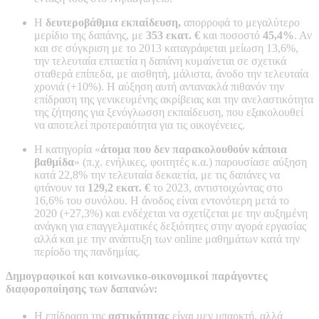
H
δευτεροβάθμια εκπαίδευση,
απορροφά το μεγαλύτερο
μερίδιο της δαπάνης, με
353 εκατ. €
και ποσοστό
45,4%
. Αν
και σε σύγκριση με το 2013 καταγράφεται μείωση 13,6%,
την τελευταία επταετία η δαπάνη κυμαίνεται σε σχετικά
σταθερά επίπεδα, με αισθητή, μάλιστα, άνοδο την τελευταία
χρονιά (+10%). Η αύξηση αυτή αντανακλά πιθανόν την
επίδραση της γενικευμένης ακρίβειας και την ανελαστικότητα
της ζήτησης για ξενόγλωσση εκπαίδευση, που εξακολουθεί
να αποτελεί προτεραιότητα για τις οικογένειες.
Η κατηγορία «
άτομα που δεν παρακολουθούν κάποια
βαθμίδα
» (π.χ. ενήλικες, φοιτητές κ.α.) παρουσίασε αύξηση
κατά 22,8% την τελευταία δεκαετία, με τις δαπάνες να
φτάνουν τα
129,2 εκατ. €
το 2023, αντιστοιχώντας στο
16,6% του συνόλου. Η άνοδος είναι εντονότερη μετά το
2020 (+27,3%) και ενδέχεται να σχετίζεται με την αυξημένη
ανάγκη για επαγγελματικές δεξιότητες στην αγορά εργασίας
αλλά και με την ανάπτυξη των online μαθημάτων κατά την
περίοδο της πανδημίας.
Δημογραφικοί και κοινωνικο-οικονομικοί παράγοντες
διαφοροποίησης των δαπανών:
Η επίδραση της
αστικότητας
είναι μεν υπαρκτή, αλλά