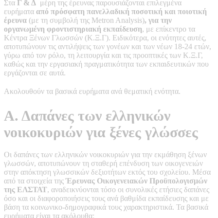
Στα
Γ & Δ
μέρη της έρευνας παρουσιάζονται επιλεγμένα
ευρήματα
από πρόσφατη πανελλαδική ποσοτική και ποιοτική
έρευνα
(με τη συμβολή της Metron Analysis)
, για την
οργανωμένη φροντιστηριακή εκπαίδευση
, με επίκεντρο τα
Κέντρα Ξένων Γλωσσών (Κ.Ξ.Γ). Ειδικότερα, οι ενότητες αυτές,
αποτυπώνουν τις αντιλήψεις των γονέων και των νέων 18-24 ετών,
γύρω από τον ρόλο, τη λειτουργία και τις προοπτικές των Κ.Ξ.Γ,
καθώς και την εργασιακή πραγματικότητα των εκπαιδευτικών που
εργάζονται σε αυτά.
Ακολουθούν τα βασικά ευρήματα ανά θεματική ενότητα.
Α. Δαπάνες των ελληνικών
νοικοκυριών για ξένες γλώσσες
Οι δαπάνες των ελληνικών νοικοκυριών για την εκμάθηση ξένων
γλωσσών, αποτυπώνουν τη σταθερή επένδυση των οικογενειών
στην απόκτηση γλωσσικών δεξιοτήτων εκτός του σχολείου. Μέσα
από τα στοιχεία της
Έρευνας Οικογενειακών Προϋπολογισμών
της ΕΛΣΤΑΤ
, αναδεικνύονται τόσο οι συνολικές ετήσιες δαπάνες
όσο και οι διαφοροποιήσεις τους ανά βαθμίδα εκπαίδευσης και με
βάση τα κοινωνικο-δημογραφικά τους χαρακτηριστικά. Τα βασικά
ευρήματα είναι τα ακόλουθα: