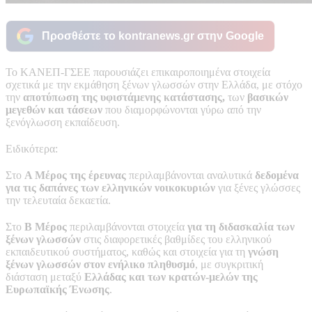
Προσθέστε το kontranews.gr στην Google
Το ΚΑΝΕΠ-ΓΣΕΕ παρουσιάζει επικαιροποιημένα στοιχεία
σχετικά με την εκμάθηση ξένων γλωσσών στην Ελλάδα, με στόχο
την
αποτύπωση της υφιστάμενης κατάστασης,
των
βασικών
μεγεθών και τάσεων
που διαμορφώνονται γύρω από την
ξενόγλωσση εκπαίδευση.
Ειδικότερα:
Στο
Α Μέρος της έρευνας
περιλαμβάνονται αναλυτικά
δεδομένα
για τις δαπάνες
των ελληνικών νοικοκυριών
για ξένες γλώσσες
την τελευταία δεκαετία.
Στο
Β Μέρος
περιλαμβάνονται στοιχεία
για τη διδασκαλία των
ξένων γλωσσών
στις διαφορετικές βαθμίδες του ελληνικού
εκπαιδευτικού συστήματος, καθώς και στοιχεία για τη
γνώση
ξένων γλωσσών στον ενήλικο πληθυσμό
, με συγκριτική
διάσταση μεταξύ
Ελλάδας και των κρατών-μελών της
Ευρωπαϊκής Ένωσης
.