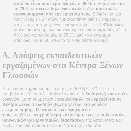
αυτά να είναι ιδιαίτερα υψηλά: το 86% των γονέων και
το 79% των νέων, δηλώνουν «πολύ» ή «πάρα πολύ»
ικανοποιημένοι από την εμπειρία τους
. Ειδικότερα, για
τους νέους 18–24 ετών, η ικανοποίηση από τις επιμέρους
πτυχές της φοίτησης είναι επίσης υψηλή. Το 74,8% δηλώνει
ικανοποιημένο ή πολύ ικανοποιημένο από τους καθηγητές, το
68% από τις υποδομές, το 65,3% από το πρόγραμμα
σπουδών και το 60,5% από το εκπαιδευτικό υλικό.
Δ. Απόψεις εκπαιδευτικών
εργαζομένων στα Κέντρα Ξένων
Γλωσσών
Στο πλαίσιο της παρούσας μελέτης, το ΚΑΝΕΠ/ΓΣΕΕ με τη
συμβολή της Metron Analysis υλοποίησε τη
διεξαγωγή ποιοτικών
ερευνών,
με τη συμμετοχή
εκπαιδευτικών που εργάζονται σε
Κέντρα Ξένων Γλωσσών (ΚΞΓ), γονέων και φορέων
εκπροσώπησης
. Η
ανάλυση των αφηγήσεών
τους
συμβάλλει
στη βαθύτερη κατανόηση των εκπαιδευτικών,
κοινωνικών και εργασιακών διαστάσεων
της λειτουργίας των
ΚΞΓ, πέρα από τα ποσοτικά και στατιστικά δεδομένα.