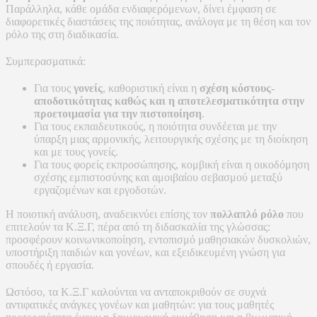
Παράλληλα, κάθε ομάδα ενδιαφερόμενων, δίνει έμφαση σε
διαφορετικές διαστάσεις της ποιότητας, ανάλογα με τη θέση και τον
ρόλο της στη διαδικασία.
Συμπερασματικά:
Για τους
γονείς
, καθοριστική είναι η
σχέση κόστους-
αποδοτικότητας καθώς και η αποτελεσματικότητα στην
προετοιμασία για την πιστοποίηση
.
Για τους εκπαιδευτικούς, η ποιότητα συνδέεται με την
ύπαρξη μιας αρμονικής, λειτουργικής σχέσης με τη διοίκηση
και με τους γονείς.
Για τους φορείς εκπροσώπησης, κομβική είναι η οικοδόμηση
σχέσης εμπιστοσύνης και αμοιβαίου σεβασμού μεταξύ
εργαζομένων και εργοδοτών.
Η ποιοτική ανάλυση, αναδεικνύει επίσης τον
πολλαπλό ρόλο
που
επιτελούν τα Κ.Ξ.Γ, πέρα από τη διδασκαλία της γλώσσας:
προσφέρουν κοινωνικοποίηση, εντοπισμό μαθησιακών δυσκολιών,
υποστήριξη παιδιών και γονέων, και εξειδικευμένη γνώση για
σπουδές ή εργασία.
Ωστόσο, τα Κ.Ξ.Γ καλούνται να ανταποκριθούν σε συχνά
αντιφατικές ανάγκες γονέων και μαθητών: για τους μαθητές