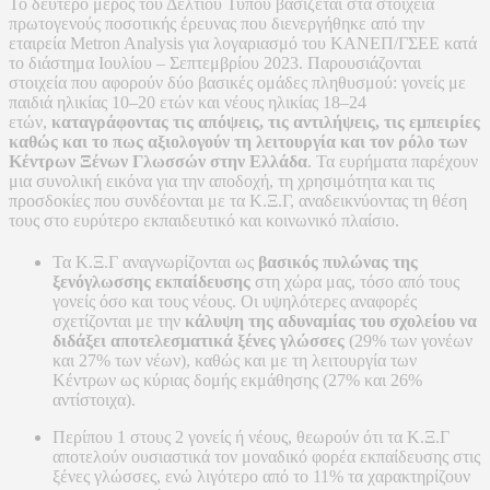
Το δεύτερο μέρος του Δελτίου Τύπου βασίζεται στα στοιχεία
πρωτογενούς ποσοτικής έρευνας που διενεργήθηκε από την
εταιρεία Metron Analysis για λογαριασμό του ΚΑΝΕΠ/ΓΣΕΕ κατά
το διάστημα Ιουλίου – Σεπτεμβρίου 2023. Παρουσιάζονται
στοιχεία που αφορούν δύο βασικές ομάδες πληθυσμού: γονείς με
παιδιά ηλικίας 10–20 ετών και νέους ηλικίας 18–24
ετών,
καταγράφοντας τις απόψεις, τις αντιλήψεις, τις εμπειρίες
καθώς και το πως αξιολογούν τη λειτουργία και τον ρόλο των
Κέντρων Ξένων Γλωσσών στην Ελλάδα
. Τα ευρήματα παρέχουν
μια συνολική εικόνα για την αποδοχή, τη χρησιμότητα και τις
προσδοκίες που συνδέονται με τα Κ.Ξ.Γ, αναδεικνύοντας τη θέση
τους στο ευρύτερο εκπαιδευτικό και κοινωνικό πλαίσιο.
Τα Κ.Ξ.Γ αναγνωρίζονται ως
βασικός πυλώνας της
ξενόγλωσσης εκπαίδευσης
στη χώρα μας, τόσο από τους
γονείς όσο και τους νέους. Οι υψηλότερες αναφορές
σχετίζονται με την
κάλυψη της αδυναμίας του σχολείου να
διδάξει αποτελεσματικά ξένες γλώσσες
(29% των γονέων
και 27% των νέων), καθώς και με τη λειτουργία των
Κέντρων ως κύριας δομής εκμάθησης (27% και 26%
αντίστοιχα).
Περίπου 1 στους 2 γονείς ή νέους, θεωρούν ότι τα Κ.Ξ.Γ
αποτελούν ουσιαστικά τον μοναδικό φορέα εκπαίδευσης στις
ξένες γλώσσες, ενώ λιγότερο από το 11% τα χαρακτηρίζουν