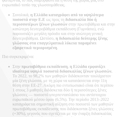
φωτίζοντας το πώς διαμορφώνεται η θέση της χώρας μας στο
ευρωπαϊκό τοπίο της γλωσσομάθειας.
Συνολικά,
η Ελλάδα καταγράφει από τα υψηλότερα
ποσοστά στην Ε.Ε
ως προς τη
διδασκαλία δύο ή
περισσοτέρων ξένων γλωσσών
στην πρωτοβάθμια και στην
κατώτερη δευτεροβάθμια εκπαίδευση (Γυμνάσιο), ενώ
παρουσιάζει μεγάλη πρόοδο και στην ανώτερη γενική
δευτεροβάθμια. Ωστόσο,
η διδασκαλία δεύτερης ξένης
γλώσσας στα επαγγελματικά λύκεια παραμένει
εξαιρετικά περιορισμένη
.
Πιο συγκεκριμένα:
Στην
πρωτοβάθμια εκπαίδευση
,
η Ελλάδα εμφανίζει
ιδιαίτερα υψηλά ποσοστά διδασκαλίας ξένων γλωσσών.
Το 2022, το 98,2% των μαθητών διδάσκονταν τουλάχιστον
μία ξένη γλώσσα, με τη χώρα να κατατάσσεται στην 11η
θέση στην ΕΕ-27. Ακόμη πιο εντυπωσιακό είναι ότι περίπου
1 στους 3 μαθητές διδάσκεται δύο ή περισσότερες ξένες
γλώσσες — ποσοστό υπερπενταπλάσιο του αντίστοιχου
ευρωπαϊκού μέσου όρου (6,5%). Την περίοδο 2013–2022
καταγράφεται σημαντική αύξηση στο ποσοστό των μαθητών
πρωτοβάθμιας εκπαίδευσης που διδάσκονται ξένες γλώσσες
(+30%), γεγονός που σχετίζεται με την έναρξη διδασκαλίας