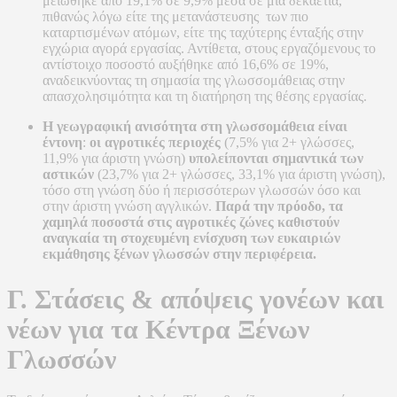
μειώθηκε από 19,1% σε 9,9% μέσα σε μια δεκαετία,
πιθανώς λόγω είτε της μετανάστευσης των πιο
καταρτισμένων ατόμων, είτε της ταχύτερης ένταξής στην
εγχώρια αγορά εργασίας. Αντίθετα, στους εργαζόμενους το
αντίστοιχο ποσοστό αυξήθηκε από 16,6% σε 19%,
αναδεικνύοντας τη σημασία της γλωσσομάθειας στην
απασχολησιμότητα και τη διατήρηση της θέσης εργασίας.
Η γεωγραφική ανισότητα στη γλωσσομάθεια είναι
έντονη
:
οι αγροτικές περιοχές
(7,5% για 2+ γλώσσες,
11,9% για άριστη γνώση)
υπολείπονται σημαντικά των
αστικών
(23,7% για 2+ γλώσσες, 33,1% για άριστη γνώση),
τόσο στη γνώση δύο ή περισσότερων γλωσσών όσο και
στην άριστη γνώση αγγλικών.
Παρά την πρόοδο, τα
χαμηλά ποσοστά στις αγροτικές ζώνες καθιστούν
αναγκαία τη στοχευμένη ενίσχυση των ευκαιριών
εκμάθησης ξένων γλωσσών στην περιφέρεια.
Γ. Στάσεις & απόψεις γονέων και
νέων για τα Κέντρα Ξένων
Γλωσσών