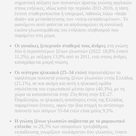
σημαντική αύξηση των ποσοστών άριστης γνώσης αγγλικών
στους ενήλικες, ιδίως κατά την περίοδο 2011-2016, η τάση
έκτοτε σταθεροποιείται ή υποχωρεί, πιθανώς λόγω «brain
drain» και μετανάστευσης των «υπερ-εκπαιδευμένων». Το
φαινόμενο αυτό φαίνεται να αποδυναμώνει τη συνολική
εικόνα γλωσσομάθειας του ενήλικου πληθυσμού που
παραμένει στη χώρα.
Οι γυναίκες ξεπερνούν σταθερά τους άνδρες
στη γνώση
δύο ή περισσότερων ξένων γλωσσών (2022: 18,8% έναντι
11,2%), με αύξηση 13,9% από το 2011, ενώ στους άνδρες
καταγράφεται μικρή πτώση.
Οι νεότεροι ηλικιακά (25–34 ετών)
παρουσιάζουν τα
υψηλότερα ποσοστά γνώσης ξένων γλωσσών εντός Ελλάδας
(21,1%), αν και ακόμη και αυτή η ηλικιακή ομάδα
υπολείπεται του ευρωπαϊκού μέσου όρου (40,3%), με τη
χώρα να κατατάσσεται στην 25η θέση στην ΕΕ-27.
Παράλληλα, οι ηλικιακές ανισότητες εντός της Ελλάδας
παραμένουν έντονες, αφού την ίδια στιγμή το αντίστοιχο
ποσοστό των ατόμων 55-64 ετών είναι μόλις 9,5%.
Η γνώση ξένων γλωσσών αυξάνεται με το μορφωτικό
επίπεδο
: το 29,3% των αποφοίτων τριτοβάθμιας
εκπαίδευσης γνωρίζουν τουλάχιστον δύο γλώσσες, έναντι