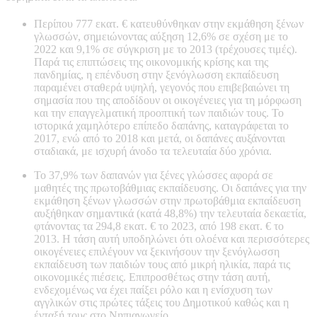
Περίπου 777 εκατ. € κατευθύνθηκαν στην εκμάθηση ξένων
γλωσσών, σημειώνοντας αύξηση 12,6% σε σχέση με το
2022 και 9,1% σε σύγκριση με το 2013 (τρέχουσες τιμές).
Παρά τις επιπτώσεις της οικονομικής κρίσης και της
πανδημίας, η επένδυση στην ξενόγλωσση εκπαίδευση
παραμένει σταθερά υψηλή, γεγονός που επιβεβαιώνει τη
σημασία που της αποδίδουν οι οικογένειες για τη μόρφωση
και την επαγγελματική προοπτική των παιδιών τους. Το
ιστορικά χαμηλότερο επίπεδο δαπάνης, καταγράφεται το
2017, ενώ από το 2018 και μετά, οι δαπάνες αυξάνονται
σταδιακά, με ισχυρή άνοδο τα τελευταία δύο χρόνια.
Το 37,9% των δαπανών για ξένες γλώσσες αφορά σε
μαθητές της πρωτοβάθμιας εκπαίδευσης. Οι δαπάνες για την
εκμάθηση ξένων γλωσσών στην πρωτοβάθμια εκπαίδευση
αυξήθηκαν σημαντικά (κατά 48,8%) την τελευταία δεκαετία,
φτάνοντας τα 294,8 εκατ. € το 2023, από 198 εκατ. € το
2013. Η τάση αυτή υποδηλώνει ότι ολοένα και περισσότερες
οικογένειες επιλέγουν να ξεκινήσουν την ξενόγλωσση
εκπαίδευση των παιδιών τους από μικρή ηλικία, παρά τις
οικονομικές πιέσεις. Επιπροσθέτως στην τάση αυτή,
ενδεχομένως να έχει παίξει ρόλο και η ενίσχυση των
αγγλικών στις πρώτες τάξεις του Δημοτικού καθώς και η
ένταξή τους στο Νηπιαγωγείο.