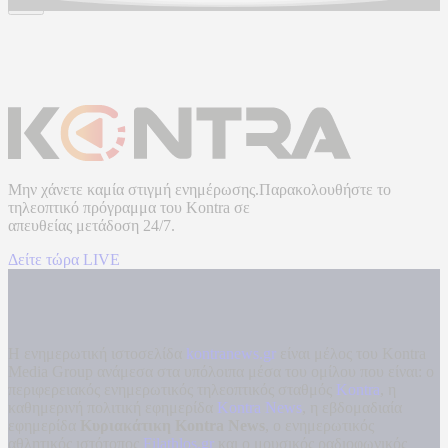
Μην χάνετε καμία στιγμή ενημέρωσης.Παρακολουθήστε το
τηλεοπτικό πρόγραμμα του
Kontra
σε
απευθείας μετάδοση
24/7.
Δείτε τώρα LIVE
Η ενημερωτική ιστοσελίδα
kontranews.gr
είναι μέλος του Kontra
Media Group ανάμεσα στα υπόλοιπα μέσα του ομίλου που είναι: ο
περιφερειακός ενημερωτικός τηλεοπτικός σταθμός
Kontra
, η
καθημερινή πολιτική εφημερίδα
Kontra News
, η εβδομαδιαία
εφημερίδα
Κυριακάτικη Kontra News
, ο ενημερωτικός
αθλητικός ιστότοπος
Filathlos.gr
και ο μουσικός ραδιοφωνικός