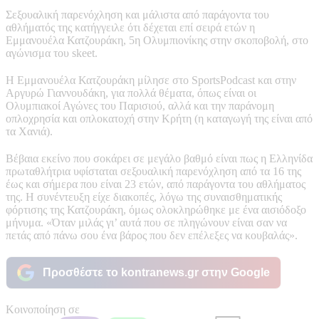
Σεξουαλική παρενόχληση και μάλιστα από παράγοντα του
αθλήματός της κατήγγειλε ότι δέχεται επί σειρά ετών η
Εμμανουέλα Κατζουράκη, 5η Ολυμπιονίκης στην σκοποβολή, στο
αγώνισμα του skeet.
Η Εμμανουέλα Κατζουράκη μίλησε στο SportsPodcast και στην
Αργυρώ Γιαννουδάκη, για πολλά θέματα, όπως είναι οι
Ολυμπιακοί Αγώνες του Παρισιού, αλλά και την παράνομη
οπλοχρησία και οπλοκατοχή στην Κρήτη (η καταγωγή της είναι από
τα Χανιά).
Βέβαια εκείνο που σοκάρει σε μεγάλο βαθμό είναι πως η Ελληνίδα
πρωταθλήτρια υφίσταται σεξουαλική παρενόχληση από τα 16 της
έως και σήμερα που είναι 23 ετών, από παράγοντα του αθλήματος
της. Η συνέντευξη είχε διακοπές, λόγω της συναισθηματικής
φόρτισης της Κατζουράκη, όμως ολοκληρώθηκε με ένα αισιόδοξο
μήνυμα. «Όταν μιλάς γι’ αυτά που σε πληγώνουν είναι σαν να
πετάς από πάνω σου ένα βάρος που δεν επέλεξες να κουβαλάς».
Προσθέστε το kontranews.gr στην Google
Κοινοποίηση σε