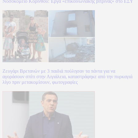
Νοσοκομείο Κορίνθου: Έργα «επικοινωνιακής βιτρίνας» στο ΕΣΥ
Ζευγάρι Βρετανών με 3 παιδιά πούλησαν τα πάντα για να
αγοράσουν σπίτι στην Αιγιάλεια, καταστράφηκε από την πυρκαγιά
λίγο πριν μετακομίσουν, φωτογραφίες