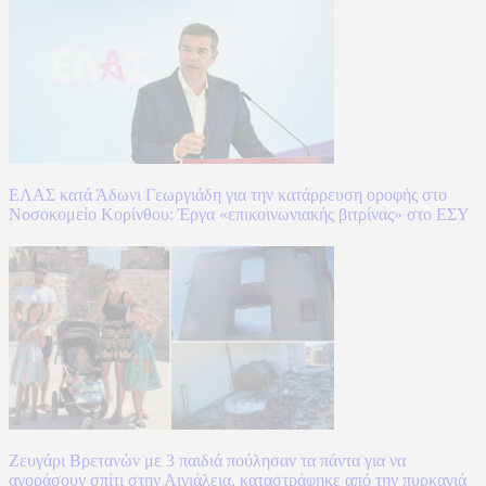
ΕΛΑΣ κατά Άδωνι Γεωργιάδη για την κατάρρευση οροφής στο
Νοσοκομείο Κορίνθου: Έργα «επικοινωνιακής βιτρίνας» στο ΕΣΥ
Ζευγάρι Βρετανών με 3 παιδιά πούλησαν τα πάντα για να
αγοράσουν σπίτι στην Αιγιάλεια, καταστράφηκε από την πυρκαγιά