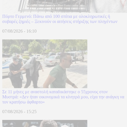
Πόρτο Γερμενό: Πάνω από 100 σπίτια με ολοκληρωτικές ή
σοβαρές ζημιές – Ξεκινούν οι αιτήσεις στήριξης των πληγέντων
07/08/2026 - 16:10
Σε 11 μήνες με αναστολή καταδικάστηκε ο 55χρονος στον
Μυστρά: «Δεν ήταν οικονομικά τα κίνητρά μου, είχα την ανάγκη να
τον κρατήσω άφθαρτο»
07/08/2026 - 15:25