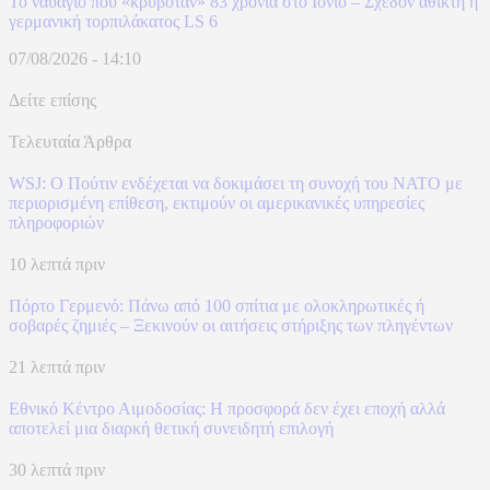
Το ναυάγιο που «κρυβόταν» 83 χρόνια στο Ιόνιο – Σχεδόν άθικτη η
γερμανική τορπιλάκατος LS 6
07/08/2026 - 14:10
Δείτε επίσης
Τελευταία Άρθρα
WSJ: Ο Πούτιν ενδέχεται να δοκιμάσει τη συνοχή του ΝΑΤΟ με
περιορισμένη επίθεση, εκτιμούν οι αμερικανικές υπηρεσίες
πληροφοριών
10 λεπτά πριν
Πόρτο Γερμενό: Πάνω από 100 σπίτια με ολοκληρωτικές ή
σοβαρές ζημιές – Ξεκινούν οι αιτήσεις στήριξης των πληγέντων
21 λεπτά πριν
Εθνικό Κέντρο Αιμοδοσίας: H προσφορά δεν έχει εποχή αλλά
αποτελεί μια διαρκή θετική συνειδητή επιλογή
30 λεπτά πριν