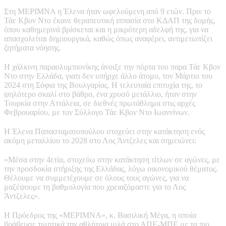
Στη ΜΕΡΙΜΝΑ η Έλενα ήταν ωφελούμενη από 9 ετών. Πριν το
Τάε Κβον Ντο έκανε θεραπευτική ιππασία στο ΚΔΑΠ της δομής,
όπου καθημερινά βρίσκεται και η μικρότερη αδελφή της, για να
απασχολείται δημιουργικά, καθώς όπως αναφέρει, αντιμετωπίζει
ζητήματα νόησης.
Η χάλκινη παραολυμπιονίκης άνοιξε την πόρτα του παρα Τάε Κβον
Ντο στην Ελλάδα, γιατι δεν υπήρχε άλλο άτομο, τον Μάρτιο του
2024 στη Σόφια της Βουλγαρίας. Η τελευταία επιτυχία της, το
ψηλότερο σκαλί στο βάθρο, ένα χρυσό μετάλλιο, ήταν στην
Τουρκία στην Αττάλεια, σε διεθνές πρωτάθλημα στις αρχές
Φεβρουαρίου, με τον Σύλλογο Τάε Κβον Ντο Ιωαννίνων.
Η Έλενα Παπασταματοπούλου στοχεύει στην κατάκτηση ενός
ακόμη μεταλλίου το 2028 στο Λος Άντζελες και σημειώνει:
«Μέσα στην 4ετία, στοχεύω στην κατάκτηση τίτλων σε αγώνες, με
την προσδοκία στήριξης της Ελλάδας, λόγω οικονομικού θέματος.
Θέλουμε να συμμετέχουμε σε όλους τους αγώνες, για να
μαζέψουμε τη βαθμολογία που χρειαζόμαστε για το Λος
Άντζελες».
Η Πρόεδρος της «ΜΕΡΙΜΝΑ», κ. Βασιλική Μέγα, η οποία
βράβευσε τιμητικά την αθλήτρια μιλά στο ΑΠΕ-ΜΠΕ με τα πιο