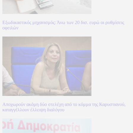
Εξωδικαστικός μηχανισμός: Άνω των 20 δισ. ευρώ οι ρυθμίσεις
οφειλών
Αποχωρούν ακόμη δύο στελέχη από το κόμμα της Καρυστιανού,
καταγγέλλουν έλλειψη διαλόγου