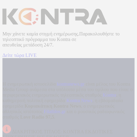
Μην χάνετε καμία στιγμή ενημέρωσης.Παρακολουθήστε το
τηλεοπτικό πρόγραμμα του
Kontra
σε
απευθείας μετάδοση
24/7.
Δείτε τώρα LIVE
Η ενημερωτική ιστοσελίδα
kontranews.gr
είναι μέλος του Kontra
Media Group ανάμεσα στα υπόλοιπα μέσα του ομίλου που είναι: ο
περιφερειακός ενημερωτικός τηλεοπτικός σταθμός
Kontra
, η
καθημερινή πολιτική εφημερίδα
Kontra News
, η εβδομαδιαία
εφημερίδα
Κυριακάτικη Kontra News
, ο ενημερωτικός
αθλητικός ιστότοπος
Filathlos.gr
και ο μουσικός ραδιοφωνικός
σταθμός
Love Radio 97,5
.
ΔΙΑΚΡΙΤΙΚΟΣ ΤΙΤΛΟΣ: KONTRA ΕΚΔΟΤΙΚΕΣ