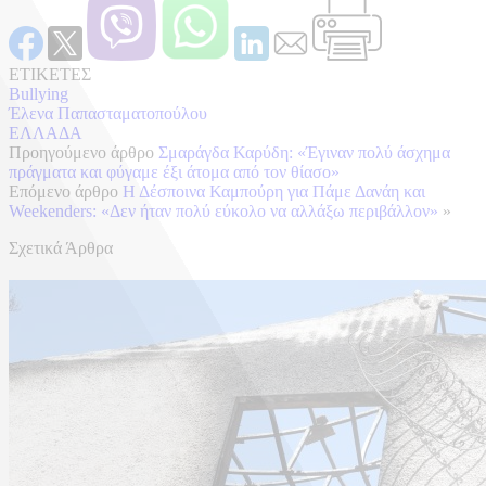
ΕΤΙΚΕΤΕΣ
Bullying
Έλενα Παπασταματοπούλου
ΕΛΛΑΔΑ
Προηγούμενο άρθρο
Σμαράγδα Καρύδη: «Έγιναν πολύ άσχημα
πράγματα και φύγαμε έξι άτομα από τον θίασο»
Επόμενο άρθρο
Η Δέσποινα Καμπούρη για Πάμε Δανάη και
Weekenders: «Δεν ήταν πολύ εύκολο να αλλάξω περιβάλλον»
»
Σχετικά Άρθρα