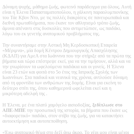
Δύναμη ψυχής, μάθημα ζωής, φωτεινό παράδειγμα για όλους. Αυτή
είναι η Έλενα Παπασταματοπούλου, η χάλκινη παραολυμπιονίκης
του Τάε Κβον Ντο, με τις πολλές διακρίσεις σε πανευρωπαϊκά και
διεθνή πρωταθλήματα, που έκανε τον αθλητισμό τρόπο ζωής,
άμυνα απέναντι στις δυσκολίες που αντιμετώπισε, ως παιδάκι,
λόγω του εκ γενετής ανατομικού προβλήματος της.
Την συναντήσαμε στην Αστική Μη Κερδοσκοπική Εταιρεία
«Μέριμνα», μία δομή Κέντρου Δημιουργικής Απασχόλησης
(ΚΔΑΠ) για ΑμεΑ στα Ιωάννινα που την στήριξε από τα πρώτα της
βήματα και τώρα επέστρεψε εκεί, για να την τιμήσουν, αλλά και να
την γνωρίσουν τα ωφελούμενα παιδάκια και οι γονείς. Η Έλενα
είναι 23 ετών και φοιτά στο 5ο έτος της Ιατρικής Σχολής των
Ιωαννίνων. Στα παιδικά και νεανικά της χρόνια, αντλούσε δύναμη
από τη φροντίδα των ανθρώπων της δομής. Είναι για εκείνη το
δεύτερο σπίτι της, όπου καθημερινά ωφελείται εκεί και η
μικρότερη αδελφή της .
Η Έλενα, με ένα πλατύ χαμόγελο αισιοδοξίας,
ξεδίπλωσε στο
ΑΠΕ-ΜΠΕ
την προσωπική της ιστορία, τα βήματα που έκανε ως
«διαφορετικό» παιδάκι, στον στίβο της ζωής, για να κατακτήσει
αυτοεκτίμηση και αυτοπεποίθηση.
«Έχω ανατομικό θέμα στο δεξί άνω άκρο. Το χέρι μου είναι μέχρι