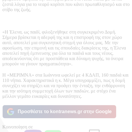
ζεστά λόγια για το νεαρό κορίτσι που κάνει πρωταθλητισμό και στο
στίβο της ζωής.
«Η Έλενα, ως παιδί, φιλοξενήθηκε στη συγκεκριμένο Δομή.
Σήμερα βρίσκεται η αδερφή της και η επιστροφή της στον χώρο
αυτό, αποτελεί μια συγκινητική στιγμή για όλους μας. Με την
αφοσίωση, την επιμονή και τις σπουδαίες διακρίσεις της, η Έλενα
αποτελεί πηγή έμπνευσης για όλα τα παιδιά και τους νέους,
αποδεικνύοντας ότι με προσπάθεια και δύναμη ψυχής, τα όνειρα
μπορούν να γίνουν πραγματικότητα».
Η «ΜΕΡΙΜΝΑ» στα Ιωάννινα ωφελεί με 4 ΚΔΑΠ, 160 παιδιά και
110 νήπια. Χαρακτηριστικά η κ. Μέγα υπογραμμίζει, πως η δομή
συνεχίζει να στηρίζει και να προάγει την ένταξη, την ενθάρρυνση
και την ισότιμη συμμετοχή όλων των παιδιών, με στόχο ένα
μέλλον γεμάτο ευκαιρίες και δυνατότητες.
Προσθέστε το kontranews.gr στην Google
Κοινοποίηση σε