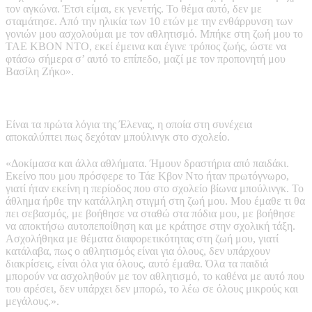
τον αγκώνα. Έτσι είμαι, εκ γενετής. Το θέμα αυτό, δεν με
σταμάτησε. Από την ηλικία των 10 ετών με την ενθάρρυνση των
γονιών μου ασχολούμαι με τον αθλητισμό. Μπήκε στη ζωή μου το
ΤΑΕ ΚΒΟΝ ΝΤΟ, εκεί έμεινα και έγινε τρόπος ζωής, ώστε να
φτάσω σήμερα σ’ αυτό το επίπεδο, μαζί με τον προπονητή μου
Βασίλη Ζήκο».
Είναι τα πρώτα λόγια της Έλενας, η οποία στη συνέχεια
αποκαλύπτει πως δεχόταν μπούλινγκ στο σχολείο.
«Δοκίμασα και άλλα αθλήματα. Ήμουν δραστήρια από παιδάκι.
Εκείνο που μου πρόσφερε το Τάε Κβον Ντο ήταν πρωτόγνωρο,
γιατί ήταν εκείνη η περίοδος που στο σχολείο βίωνα μπούλινγκ. Το
άθλημα ήρθε την κατάλληλη στιγμή στη ζωή μου. Μου έμαθε τι θα
πει σεβασμός, με βοήθησε να σταθώ στα πόδια μου, με βοήθησε
να αποκτήσω αυτοπεποίθηση και με κράτησε στην σχολική τάξη.
Ασχολήθηκα με θέματα διαφορετικότητας στη ζωή μου, γιατί
κατάλαβα, πως ο αθλητισμός είναι για όλους, δεν υπάρχουν
διακρίσεις, είναι όλα για όλους, αυτό έμαθα. Όλα τα παιδιά
μπορούν να ασχοληθούν με τον αθλητισμό, το καθένα με αυτό που
του αρέσει, δεν υπάρχει δεν μπορώ, το λέω σε όλους μικρούς και
μεγάλους.».