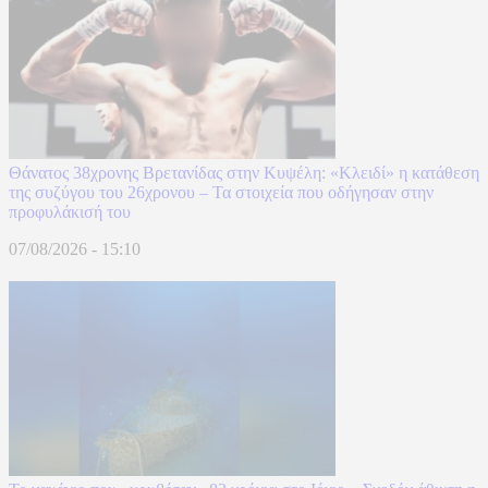
Θάνατος 38χρονης Βρετανίδας στην Κυψέλη: «Κλειδί» η κατάθεση
της συζύγου του 26χρονου – Τα στοιχεία που οδήγησαν στην
προφυλάκισή του
07/08/2026 - 15:10