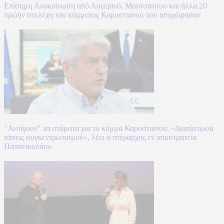
Επίσημη Aνακοίνωση από Αυγερινό, Μουτσάτσου και άλλα 20
πρώην στελέχη του κόμματος Καρυστιανού που αποχώρησαν
"Ανοίγουν" τα στόματα για το κόμμα Καρυστιανού: «Διαπίστωσα
τάσεις συγκεντρωτισμού», λέει ο πτέραρχος εν αποστρατεία
Παπανικολάου