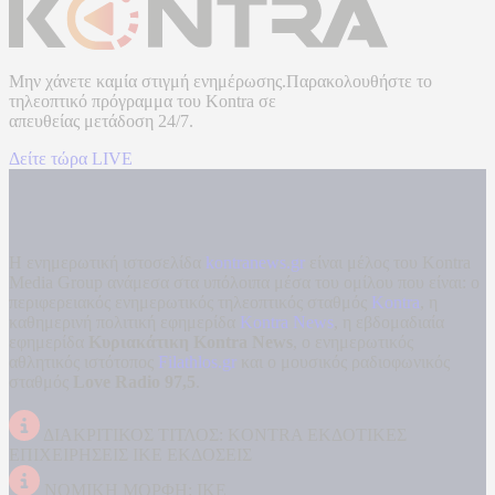
Μην χάνετε καμία στιγμή ενημέρωσης.Παρακολουθήστε το
τηλεοπτικό πρόγραμμα του
Kontra
σε
απευθείας μετάδοση
24/7.
Δείτε τώρα LIVE
Η ενημερωτική ιστοσελίδα
kontranews.gr
είναι μέλος του Kontra
Media Group ανάμεσα στα υπόλοιπα μέσα του ομίλου που είναι: ο
περιφερειακός ενημερωτικός τηλεοπτικός σταθμός
Kontra
, η
καθημερινή πολιτική εφημερίδα
Kontra News
, η εβδομαδιαία
εφημερίδα
Κυριακάτικη Kontra News
, ο ενημερωτικός
αθλητικός ιστότοπος
Filathlos.gr
και ο μουσικός ραδιοφωνικός
σταθμός
Love Radio 97,5
.
ΔΙΑΚΡΙΤΙΚΟΣ ΤΙΤΛΟΣ: KONTRA ΕΚΔΟΤΙΚΕΣ
ΕΠΙΧΕΙΡΗΣΕΙΣ ΙΚΕ ΕΚΔΟΣΕΙΣ
ΝΟΜΙΚΗ ΜΟΡΦΗ: ΙΚΕ