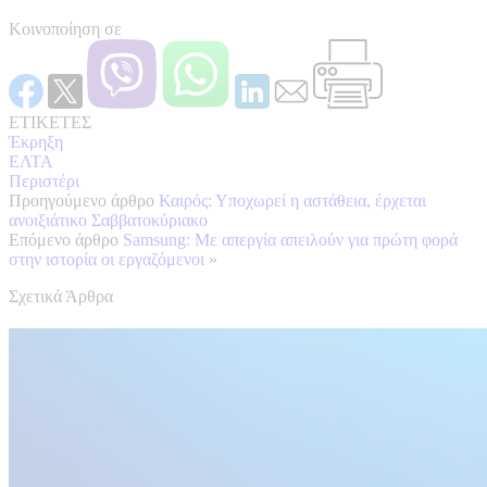
Κοινοποίηση σε
ΕΤΙΚΕΤΕΣ
Έκρηξη
ΕΛΤΑ
Περιστέρι
Προηγούμενο άρθρο
Καιρός: Υποχωρεί η αστάθεια, έρχεται
ανοιξιάτικο Σαββατοκύριακο
Επόμενο άρθρο
Samsung: Με απεργία απειλούν για πρώτη φορά
στην ιστορία οι εργαζόμενοι
»
Σχετικά Άρθρα