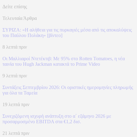
Δείτε επίσης
Τελευταία Άρθρα
ΣΥΡΙΖΑ: «Η αλήθεια για τις πυρκαγιές μέσα από τις αποκαλύψεις
του Παύλου Πολάκη» [βίντεο]
8 λεπτά πριν
Οι Μαλλιαροί Ντετέκτιβ: Με 95% στο Rotten Tomatoes, η νέα
ταινία του Hugh Jackman κατακτά το Prime Video
9 λεπτά πριν
Συντάξεις Σεπτεμβρίου 2026: Οι οριστικές ημερομηνίες πληρωμής
για όλα τα Ταμεία
19 λεπτά πριν
Συνεχιζόμενη ισχυρή ανάπτυξη στο α΄ εξάμηνο 2026 με
προσαρμοσμένο EBITDA στα €1,2 δισ.
21 λεπτά πριν