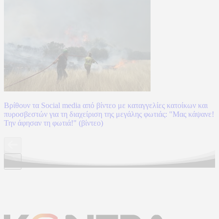
Βρίθουν τα Social media από βίντεο με καταγγελίες κατοίκων και
πυροσβεστών για τη διαχείριση της μεγάλης φωτιάς: "Μας κάψανε!
Την άφησαν τη φωτιά!" (βίντεο)