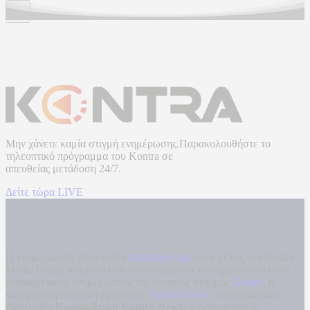
Μην χάνετε καμία στιγμή ενημέρωσης.Παρακολουθήστε το
τηλεοπτικό πρόγραμμα του
Kontra
σε
απευθείας μετάδοση
24/7.
Δείτε τώρα LIVE
Η ενημερωτική ιστοσελίδα
kontranews.gr
είναι μέλος του Kontra
Media Group ανάμεσα στα υπόλοιπα μέσα του ομίλου που είναι: ο
περιφερειακός ενημερωτικός τηλεοπτικός σταθμός
Kontra
, η
καθημερινή πολιτική εφημερίδα
Kontra News
, η εβδομαδιαία
εφημερίδα
Κυριακάτικη Kontra News
, ο ενημερωτικός