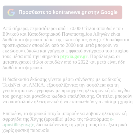
Προσθέστε το kontranews.gr στην Google
Από σήμερα, περισσότεροι από 170.000 τίτλοι σπουδών του
Εθνικού και Καποδιστριακού Πανεπιστημίου Αθηνών είναι
διαθέσιμοι ψηφιακά μέσω της πλατφόρμας gov.gr. Οι απόφοιτοι
προπτυχιακών σπουδών από το 2000 και μετά μπορούν να
εκδώσουν εύκολα και γρήγορα ψηφιακό αντίγραφο του πτυχίου
τους μέσα από την υπηρεσία
ptyxia.gov.gr
. Παράλληλα, οι
μεταπτυχιακοί τίτλοι σπουδών από το 2022 και μετά είναι ήδη
διαθέσιμοι ψηφιακά.
Η διαδικασία έκδοσης γίνεται μέσω σύνδεσης με κωδικούς
TaxisNet και ΑΜΚΑ, εξασφαλίζοντας την ασφάλεια και τη
γνησιότητα των εγγράφων με προηγμένη ηλεκτρονική σφραγίδα
του gov.gr και μοναδικό κωδικό επαλήθευσης. Οι τίτλοι μπορούν
να αποσταλούν ηλεκτρονικά ή να εκτυπωθούν για επίσημη χρήση.
Επιπλέον, τα ψηφιακά πτυχία μπορούν να λάβουν ηλεκτρονική
σφραγίδα της Χάγης (apostille) μέσω της πλατφόρμας
e-
apostille.gov.gr
, διευκολύνοντας τη χρήση τους στο εξωτερικό
χωρίς φυσική παρουσία.