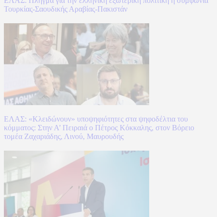
ΕΛΑΣ: Πλήγμα για την ελληνική εξωτερική πολιτική η συμφωνία
Τουρκίας-Σαουδικής Αραβίας-Πακιστάν
ΕΛΑΣ: «Κλειδώνουν» υποψηφιότητες στα ψηφοδέλτια του
κόμματος: Στην Α’ Πειραιά ο Πέτρος Κόκκαλης, στον Βόρειο
τομέα Ζαχαριάδης, Λινού, Μαυρουδής