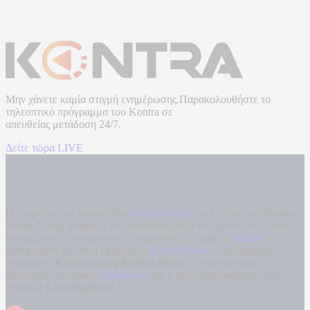
Μην χάνετε καμία στιγμή ενημέρωσης.Παρακολουθήστε το
τηλεοπτικό πρόγραμμα του
Kontra
σε
απευθείας μετάδοση
24/7.
Δείτε τώρα LIVE
Η ενημερωτική ιστοσελίδα
kontranews.gr
είναι μέλος του Kontra
Media Group ανάμεσα στα υπόλοιπα μέσα του ομίλου που είναι: ο
περιφερειακός ενημερωτικός τηλεοπτικός σταθμός
Kontra
, η
καθημερινή πολιτική εφημερίδα
Kontra News
, η εβδομαδιαία
εφημερίδα
Κυριακάτικη Kontra News
, ο ενημερωτικός
αθλητικός ιστότοπος
Filathlos.gr
και ο μουσικός ραδιοφωνικός
σταθμός
Love Radio 97,5
.