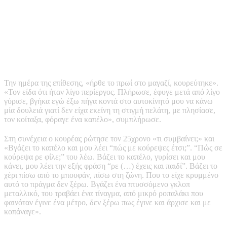
Την ημέρα της επίθεσης, «ήρθε το πρωί στο μαγαζί, κουρεύτηκε».
«Τον είδα ότι ήταν λίγο περίεργος. Πλήρωσε, έφυγε μετά από λίγο
γύρισε, βγήκα εγώ έξω πήγα κοντά στο αυτοκίνητό μου να κάνω
μία δουλειά γιατί δεν είχα εκείνη τη στιγμή πελάτη, με πλησίασε,
τον κοίταξα, φόραγε ένα καπέλο», συμπλήρωσε.
Στη συνέχεια ο κουρέας ρώτησε τον 25χρονο «τι συμβαίνει;» και
«Βγάζει το καπέλο και μου λέει “πώς με κούρεψες έτσι;”. “Πώς σε
κούρεψα ρε φίλε;” του λέω. Βάζει το καπέλο, γυρίσει και μου
κάνει, μου λέει την εξής φράση “ρε (…) έχεις και παιδί”. Βάζει το
χέρι πίσω από το μπουφάν, πίσω στη ζώνη. Που το είχε κρυμμένο
αυτό το πράγμα δεν ξέρω. Βγάζει ένα πτυσσόμενο γκλοπ
μεταλλικό, του τραβάει ένα τίναγμα, από μικρό ροπαλάκι που
φαινόταν έγινε ένα μέτρο, δεν ξέρω πως έγινε και άρχισε και με
κοπάναγε».