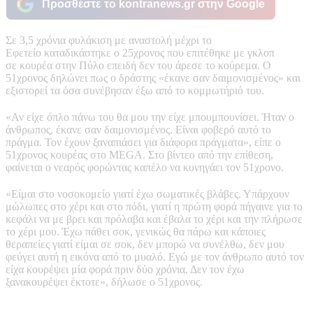
Προσθέστε το kontranews.gr στην Google
Σε 3,5 χρόνια φυλάκιση με αναστολή μέχρι το
Εφετείο καταδικάστηκε ο 25χρονος που επιτέθηκε με γκλοπ
σε κουρέα στην Πύλο επειδή δεν του άρεσε το κούρεμα. Ο
51χρονος δηλώνει πως ο δράστης «έκανε σαν δαιμονισμένος» και
εξιστορεί τα όσα συνέβησαν έξω από το κομμωτήριό του.
«Αν είχε όπλο πάνω του θα μου την είχε μπουμπουνίσει. Ήταν ο
άνθρωπος, έκανε σαν δαιμονισμένος. Είναι φοβερό αυτό το
πράγμα. Τον έχουν ξαναπιάσει για διάφορα πράγματα», είπε ο
51χρονος κουρέας στο MEGA. Στο βίντεο από την επίθεση,
φαίνεται ο νεαρός φορώντας καπέλο να κυνηγάει τον 51χρονο.
«Είμαι στο νοσοκομείο γιατί έχω σωματικές βλάβες. Υπάρχουν
μώλωπες στο χέρι και στο πόδι, γιατί η πρώτη φορά πήγαινε για το
κεφάλι να με βρει και πρόλαβα και έβαλα το χέρι και την πλήρωσε
το χέρι μου. Έχω πάθει σοκ, γενικώς θα πάρω και κάποιες
θεραπείες γιατί είμαι σε σοκ, δεν μπορώ να συνέλθω, δεν μου
φεύγει αυτή η εικόνα από το μυαλό. Εγώ με τον άνθρωπο αυτό τον
είχα κουρέψει μία φορά πριν δύο χρόνια. Δεν τον έχω
ξανακουρέψει έκτοτε», δήλωσε ο 51χρονος.