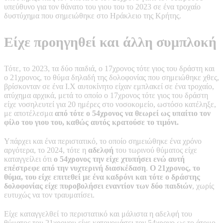
υπεύθυνο για τον θάνατο του γιου του το 2023 σε ένα τροχαίο
δυστύχημα που σημειώθηκε στο Ηράκλειο της Κρήτης.
Είχε προηγηθεί και άλλη συμπλοκή
Τότε, το 2023, τα δύο παιδιά, ο 17χρονος τότε γιος του δράστη και
ο 21χρονος, το θύμα δηλαδή της δολοφονίας που σημειώθηκε χθες,
βρίσκονταν σε ένα Ι.Χ αυτοκίνητο είχαν εμπλακεί σε ένα τροχαίο,
ατύχημα αρχικά, μετά το οποίο ο 17χρονος τότε γιος του δράστη
είχε νοσηλευτεί για 20 ημέρες στο νοσοκομείο, ωστόσο κατέληξε,
με αποτέλεσμα
από τότε ο 54χρονος να θεωρεί ως υπαίτιο τον
φίλο του γιου του, καθώς αυτός κρατούσε το τιμόνι.
Υπάρχει και ένα περιστατικό, το οποίο σημειώθηκε ένα χρόνο
αργότερα, το 2024, τότε η
αδελφή
του τωρινού θύματος είχε
καταγγείλει ότι
ο 54χρονος την είχε χτυπήσει ενώ αυτή
επέστρεφε από την νυχτερινή διασκέδαση
.
Ο 21χρονος, το
θύμα, του είχε επιτεθεί με ένα καδρόνι και τότε ο δράστης
δολοφονίας είχε πυροβολήσει εναντίον των δύο παιδιών
, χωρίς
ευτυχώς να τον τραυματίσει.
Είχε καταγγελθεί το περιστατικό και μάλιστα η αδελφή του
θύματος του 21χρονου είχε κατονομάσει τον 54χρονο ως το άτομο