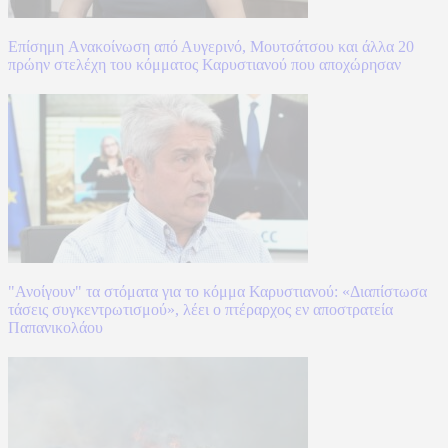
Επίσημη Aνακοίνωση από Αυγερινό, Μουτσάτσου και άλλα 20
πρώην στελέχη του κόμματος Καρυστιανού που αποχώρησαν
"Ανοίγουν" τα στόματα για το κόμμα Καρυστιανού: «Διαπίστωσα
τάσεις συγκεντρωτισμού», λέει ο πτέραρχος εν αποστρατεία
Παπανικολάου