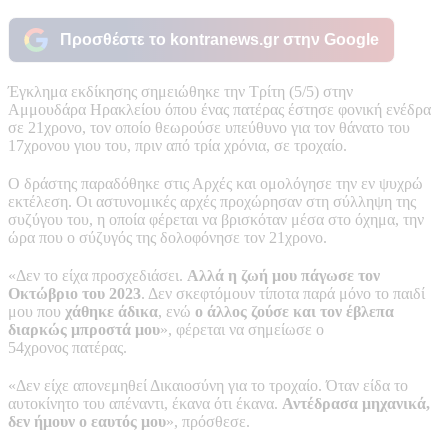
Προσθέστε το kontranews.gr στην Google
Έγκλημα εκδίκησης σημειώθηκε την Τρίτη (5/5) στην
Αμμουδάρα Ηρακλείου όπου ένας πατέρας έστησε φονική ενέδρα
σε 21χρονο, τον οποίο θεωρούσε υπεύθυνο για τον θάνατο του
17χρονου γιου του, πριν από τρία χρόνια, σε τροχαίο.
Ο δράστης παραδόθηκε στις Αρχές και ομολόγησε την εν ψυχρώ
εκτέλεση. Οι αστυνομικές αρχές προχώρησαν στη σύλληψη της
συζύγου του, η οποία φέρεται να βρισκόταν μέσα στο όχημα, την
ώρα που ο σύζυγός της δολοφόνησε τον 21χρονο.
«Δεν το είχα προσχεδιάσει.
Αλλά η ζωή μου πάγωσε τον
Οκτώβριο του 2023
. Δεν σκεφτόμουν τίποτα παρά μόνο το παιδί
μου που
χάθηκε άδικα
, ενώ
ο άλλος ζούσε και τον έβλεπα
διαρκώς μπροστά μου
», φέρεται να σημείωσε ο
54χρονος πατέρας.
«Δεν είχε απονεμηθεί Δικαιοσύνη για το τροχαίο. Όταν είδα το
αυτοκίνητο του απέναντι, έκανα ότι έκανα.
Αντέδρασα μηχανικά,
δεν ήμουν ο εαυτός μου
», πρόσθεσε.