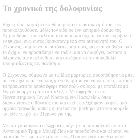
Το χρονικό της δολοφονίας
Είχε στήσει καρτέρι στο θύμα μέσα στο αυτοκίνητό του, τον
παρακολουθούσε, μόλις τον είδε σε ένα κεντρικό δρόμο της
Αμμουδάρας, του έκλεισε το δρόμο και άρχισε να τον πυροβολεί
εν ψυχρώ, ενώ αυτός βρισκόταν μέσα στο αυτοκίνητό του. Ο
21χρονος, σύμφωνα με αυτόπτες μάρτυρες, φέρεται να βγήκε από
το όχημα, να προσπάθησε να τρέξει και να διαφύγει, ωστόσο ο
54χρονος τον ακολούθησε και συνέχισε να τον πυροβολεί,
τραυματίζοντας τον θανάσιμα.
Ο 21χρονος, σύμφωνα με τις ίδιες μαρτυρίες, προσπάθησε να μπει
σε έναν χώρο με ενοικιαζόμενα δωμάτια για να γλιτώσει, ωστόσο
τα τραύματα τα οποία έφερε ήταν πολύ σοβαρά, με αποτέλεσμα
λίγη ώρα αργότερα να καταλήξει. Μεταφέρθηκε στο
Πανεπιστημιακό Γενικό Νοσοκομείο Ηρακλείου, όπου
διαπιστώθηκε ο θάνατός του και εκεί εκτυλίχθηκαν σκηνές από
αρχαία τραγωδία, καθώς η μητέρα του βρέθηκε στο νοσοκομείο
και είδε νεκρό τον 21χρονο γιο της.
Μετά τη δολοφονία ο 54χρονος πήγε με το αυτοκίνητό του στο
Αστυνομικό Τμήμα Μαλεβιζίου και παραδόθηκε και φέρεται να
υποστήριξε πως τον σκότωσε τον 21χρονο γιατί τον θεωρούσε