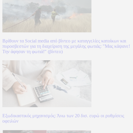
Βρίθουν τα Social media από βίντεο με καταγγελίες κατοίκων και
πυροσβεστών για τη διαχείριση της μεγάλης φωτιάς: "Μας κάψανε!
Την άφησαν τη φωτιά!" (βίντεο)
Εξωδικαστικός μηχανισμός: Άνω των 20 δισ. ευρώ οι ρυθμίσεις
οφειλών