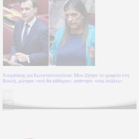
Χουρδάκης για Κωνσταντοπούλου: Μου ζήτησε το γραφείο στη
Βουλή, ρώτησα «πού θα κάθομαι», απάντησε «στις σκάλες»