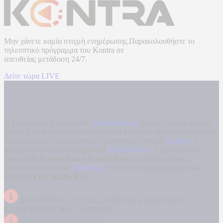
Μην χάνετε καμία στιγμή ενημέρωσης.Παρακολουθήστε το
τηλεοπτικό πρόγραμμα του
Kontra
σε
απευθείας μετάδοση
24/7.
Δείτε τώρα LIVE
Η ενημερωτική ιστοσελίδα
kontranews.gr
είναι μέλος του Kontra
Media Group ανάμεσα στα υπόλοιπα μέσα του ομίλου που είναι: ο
περιφερειακός ενημερωτικός τηλεοπτικός σταθμός
Kontra
, η
καθημερινή πολιτική εφημερίδα
Kontra News
, η εβδομαδιαία
εφημερίδα
Κυριακάτικη Kontra News
, ο ενημερωτικός
αθλητικός ιστότοπος
Filathlos.gr
και ο μουσικός ραδιοφωνικός
σταθμός
Love Radio 97,5
.
ΔΙΑΚΡΙΤΙΚΟΣ ΤΙΤΛΟΣ: KONTRA ΕΚΔΟΤΙΚΕΣ
ΕΠΙΧΕΙΡΗΣΕΙΣ ΙΚΕ ΕΚΔΟΣΕΙΣ