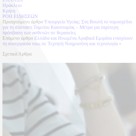
Ηράκλειο
Κρήτη
ΡΟΗ ΕΙΔΗΣΕΩΝ
Προηγούμενο άρθρο
Υπουργείο Υγείας: Στη Βουλή το νομοσχέδιο
για τη σύσταση Ταμείου Καινοτομίας – Μέτρα για ταχύτερη
πρόσβαση των ασθενών σε θεραπείες
Επόμενο άρθρο
Ελλάδα και Ηνωμένα Αραβικά Εμιράτα ενισχύουν
τη συνεργασία τους σε Τεχνητή Νοημοσύνη και τεχνολογία
»
Σχετικά Άρθρα