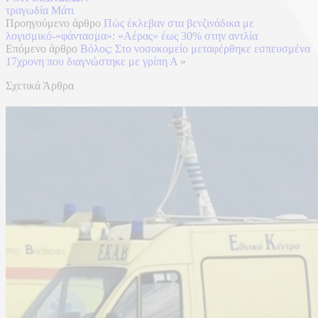
τραγωδία Μάτι
Προηγούμενο άρθρο
Πώς έκλεβαν στα βενζινάδικα με
λογισμικό-«φάντασμα»: «Αέρας» έως 30% στην αντλία
Επόμενο άρθρο
Βόλος: Στο νοσοκομείο μεταφέρθηκε εσπευσμένα
17χρονη που διαγνώστηκε με γρίπη Α
»
Σχετικά Άρθρα