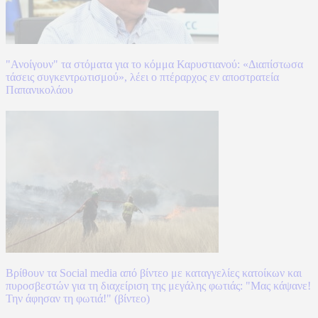
"Ανοίγουν" τα στόματα για το κόμμα Καρυστιανού: «Διαπίστωσα
τάσεις συγκεντρωτισμού», λέει ο πτέραρχος εν αποστρατεία
Παπανικολάου
Βρίθουν τα Social media από βίντεο με καταγγελίες κατοίκων και
πυροσβεστών για τη διαχείριση της μεγάλης φωτιάς: "Μας κάψανε!
Την άφησαν τη φωτιά!" (βίντεο)