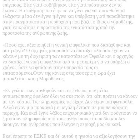
επίγειους. Είτε γιατί φοβήθηκαν, είτε γιατί πιέστηκαν δεν το
έκαναν. Η στάθμιση που έπρεπε να γίνει για να διατεθούν τα
ελάχιστα μέσα δεν έγινε ή έγινε και υπέρβαση γιατί παραβιάστηκε
στην πραγματικότητα η ιεράρχηση που βάζει ο ίδιος ο νομοθέτης,
γιατί επικράτησε η προστασία της εγκατάστασης από την
προστασία της ανθρώπινης ζωής.
»Πόσο έχει αξιοποιηθεί η γενική επιφυλακή που διατάχθηκε και
αυτή αργά? Ο αρχηγός μπορούσε να διατάξει όλα όσα έχουν να
κάνουν με τη διαχειριση των καταστάσεων Όφειλε και ο αρχηγός
να διατάξει γενική επιφυλακή από το μεσημέρι για να υπάρξει ο
χρόνος ώστε να φτάσουν στην υπηρεσία τους οι
επιτασσόμενοι.Οταν της κάνεις στις τέσσερις η ώρα έχει
μισοκλείσει και η Μαραθώνος.
»Εν γνώσει των συνθηκών και της ένδειας των μέσω
αντιμετώπισης όφειλαν όλοι να σκεφτούν ότι κάτι πρέπει να κάνουν
με τον κόσμο. Τις πληροφορίες τις είχαν. Δεν είχαν μια φωτιούλα.
Αλλά είχαν μια πυρκαγιά με μεγάλη ένταση σε μια πευκόφυτη
περιοχή. Και εκεί έγινε λάθος επιχειρησιακό γιατί δεν φρόντισαν να
ζητήσουν πληροφορία από τους ανθρώπους στο πεδίο και δεν
άκουγαν του ανθρώπους που έλεγαν η περιοχή μας θα καεί.
Εκεί έπρεπε το ΕΣΚΕ και δι’ αυτού η ηγεσία να αξιολογήσουν την