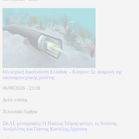
Ηλεκτρική διασύνδεση Ελλάδας – Κύπρου: Σε αναμονή της
οικονομοτεχνικής μελέτης
06/08/2026 - 23:10
Δείτε επίσης
Τελευταία Άρθρα
ΣΚΑΪ, μεταγραφές: Ο Παύλος Τσίμας φεύγει, οι Αντώνης
Αντζολέτος και Γιάννης Καντέλης έρχονται