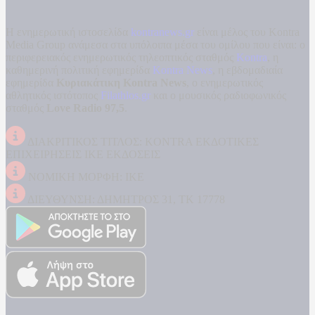
Η ενημερωτική ιστοσελίδα
kontranews.gr
είναι μέλος του Kontra
Media Group ανάμεσα στα υπόλοιπα μέσα του ομίλου που είναι: ο
περιφερειακός ενημερωτικός τηλεοπτικός σταθμός
Kontra
, η
καθημερινή πολιτική εφημερίδα
Kontra News
, η εβδομαδιαία
εφημερίδα
Κυριακάτικη Kontra News
, ο ενημερωτικός
αθλητικός ιστότοπος
Filathlos.gr
και ο μουσικός ραδιοφωνικός
σταθμός
Love Radio 97,5
.
ΔΙΑΚΡΙΤΙΚΟΣ ΤΙΤΛΟΣ: KONTRA ΕΚΔΟΤΙΚΕΣ
ΕΠΙΧΕΙΡΗΣΕΙΣ ΙΚΕ ΕΚΔΟΣΕΙΣ
ΝΟΜΙΚΗ ΜΟΡΦΗ: ΙΚΕ
ΔΙΕΥΘΥΝΣΗ: ΔΗΜΗΤΡΟΣ 31, ΤΚ 17778