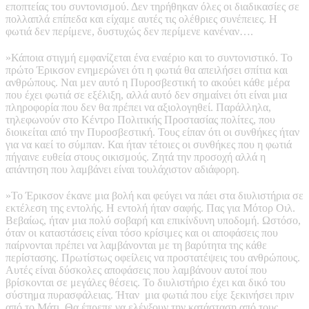
εποπτείας του συντονισμού. Δεν τηρήθηκαν όλες οι διαδικασίες σε
πολλαπλά επίπεδα και είχαμε αυτές τις ολέθριες συνέπειες. Η
φωτιά δεν περίμενε, δυστυχώς δεν περίμενε κανέναν….
»Κάποια στιγμή εμφανίζεται ένα εναέριο και το συντονιστικό. Το
πρώτο Έρικσον ενημερώνει ότι η φωτιά θα απειλήσει σπίτια και
ανθρώπους. Ναι μεν αυτό η Πυροσβεστική το ακούει κάθε μέρα
που έχει φωτιά σε εξέλιξη, αλλά αυτό δεν σημαίνει ότι είναι μια
πληροφορία που δεν θα πρέπει να αξιολογηθεί. Παράλληλα,
τηλεφωνούν στο Κέντρο Πολιτικής Προστασίας πολίτες, που
διοικείται από την Πυροσβεστική. Τους είπαν ότι οι συνθήκες ήταν
για να καεί το σύμπαν. Και ήταν τέτοιες οι συνθήκες που η φωτιά
πήγαινε ευθεία στους οικισμούς. Ζητά την προσοχή αλλά η
απάντηση που λαμβάνει είναι τουλάχιστον αδιάφορη.
»Το Έρικσον έκανε μια βολή και φεύγει να πάει στα διυλιστήρια σε
εκτέλεση της εντολής. Η εντολή ήταν σαφής. Πας για Μότορ Οιλ.
Βεβαίως, ήταν μια πολύ σοβαρή και επικίνδυνη υποδομή. Ωστόσο,
όταν οι καταστάσεις είναι τόσο κρίσιμες και οι αποφάσεις που
παίρνονται πρέπει να λαμβάνονται με τη βαρύτητα της κάθε
περίστασης. Πρωτίστως οφείλεις να προστατέψεις του ανθρώπους.
Αυτές είναι δύσκολες αποφάσεις που λαμβάνουν αυτοί που
βρίσκονται σε μεγάλες θέσεις. Το διυλιστήριο έχει και δικό του
σύστημα πυρασφάλειας. Ήταν μια φωτιά που είχε ξεκινήσει πριν
από το Μάτι. Θα έπρεπε να ελέγξουν την κατάσταση από τους