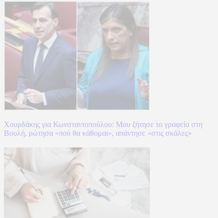
Χουρδάκης για Κωνσταντοπούλου: Μου ζήτησε το γραφείο στη
Βουλή, ρώτησα «πού θα κάθομαι», απάντησε «στις σκάλες»