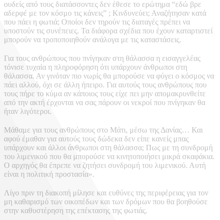
ουδείς από τους διατάσσοντες δεν έθεσε το ερώτημα “εδώ βρε
αδερφέ με τον κόσμο τις κάνεις” ; Κινδυνεύει; Αναζήτησαν κατά
που πάει η φωτιά; Οποίοι δεν τηρούν τις διαταγές πρέπει να
υποστούν τις συνέπειες. Τα διάφορα σχέδια που έχουν καταρτιστεί
μπορούν να τροποποιηθούν ανάλογα με τις καταστάσεις.
Για τους ανθρώπους που πνίγηκαν στη θάλασσα η εισαγγελέας
τόνισε τυχαία η πληροφόρηση ότι υπάρχουν άνθρωποι στη
θάλασσα. Αν γινόταν πιο νωρίς θα μπορούσε να φύγει ο κόσμος να
πάει αλλού, όχι σε άλλη ήπειρο. Για αυτούς τους ανθρώπους που
τους πήρε το κύμα αν κάποιος τους είχε πει μην απομακρυνθείτε
από την ακτή έρχονται να σας πάρουν οι νεκροί που πνίγηκαν θα
ήταν λιγότεροι.
Μάθαμε για τους ανθρώπους στο Μάτι, μέσω της Δανίας… Και
αφού έμαθαν για αυτούς τους δώδεκα δεν είπε κανείς μπας
υπάρχουν και άλλοι άνθρωποι στη θάλασσα; Πως με τη συνδρομή
του λιμενικού που θα μπορούσε να κινητοποιήσει μικρά σκαφάκια.
Ο αρχηγός θα έπρεπε να ζητήσει συνδρομή του λιμενικού. Αυτή
είναι η πολιτική προστασία».
Λίγο πριν τη διακοπή μίλησε και ευθύνες της περιφέρειας για τον
μη καθαρισμό των οικοπέδων και των δρόμων που θα βοηθούσε
στην καθυστέρηση της επέκτασης της φωτιάς.