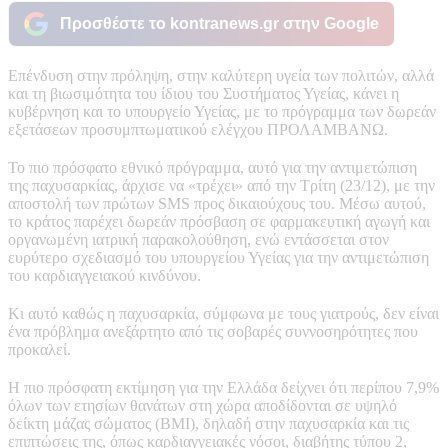
Προσθέστε το kontranews.gr στην Google
Επένδυση στην πρόληψη, στην καλύτερη υγεία των πολιτών, αλλά
και τη βιωσιμότητα του ίδιου του Συστήματος Υγείας, κάνει η
κυβέρνηση και το υπουργείο Υγείας, με το πρόγραμμα των δωρεάν
εξετάσεων προσυμπτωματικού ελέγχου ΠΡΟΛΑΜΒΑΝΩ.
Το πιο πρόσφατο εθνικό πρόγραμμα, αυτό για την αντιμετώπιση
της παχυσαρκίας, άρχισε να «τρέχει» από την Τρίτη (23/12), με την
αποστολή των πρώτων SMS προς δικαιούχους του. Μέσω αυτού,
το κράτος παρέχει δωρεάν πρόσβαση σε φαρμακευτική αγωγή και
οργανωμένη ιατρική παρακολούθηση, ενώ εντάσσεται στον
ευρύτερο σχεδιασμό του υπουργείου Υγείας για την αντιμετώπιση
του καρδιαγγειακού κινδύνου.
Κι αυτό καθώς η παχυσαρκία, σύμφωνα με τους γιατρούς, δεν είναι
ένα πρόβλημα ανεξάρτητο από τις σοβαρές συννοσηρότητες που
προκαλεί.
Η πιο πρόσφατη εκτίμηση για την Ελλάδα δείχνει ότι περίπου 7,9%
όλων των ετησίων θανάτων στη χώρα αποδίδονται σε υψηλό
δείκτη μάζας σώματος (BMI), δηλαδή στην παχυσαρκία και τις
επιπτώσεις της, όπως καρδιαγγειακές νόσοι, διαβήτης τύπου 2,