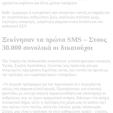
ορισμένοι καρκίνοι και άλλα χρόνια νοσήματα.
Κάθε έμφραγμα ή εγκεφαλικό που αποφεύγει κανείς μεταφράζεται
σε περισσότερες ανθρώπινες ζωές, καλύτερη ποιότητα ζωής,
λιγότερες εισαγωγές, μικρότερη φαρμακευτική δαπάνη και πιο
ανθεκτικό ΕΣΥ.
Ξεκίνησαν τα πρώτα SMS – Στους
30.000 συνολικά οι δικαιούχοι
Την έναρξη της διαδικασίας ανακοίνωσε η αναπληρώτρια υπουργός
Υγείας, Ειρήνη Αγαπηδάκη, λέγοντας πώς πρόκειται για μια
στοχευμένη παρέμβαση δημόσιας υγείας που συνδέεται άμεσα με
την πρόληψη των καρδιαγγειακών νοσημάτων.
«Το δωρεάν πρόγραμμα για την παχυσαρκία δεν περιορίζεται
απλώς στη φαρμακευτική αγωγή. Προσφέρουμε μια ολιστική
φροντίδα, με συνεχή ιατρική παρακολούθηση και υποστήριξη σε
ανθρώπους που το έχουν πραγματικά ανάγκη. Κάνουμε ένα ακόμη
ουσιαστικό βήμα, ώστε η πρόληψη στη χώρα μας να φτάσει εκεί
που πρέπει: στον πολίτη, απλά και εύκολα, χωρίς ταλαιπωρία.
Στόχος μας είναι η πρόληψη να γίνει καθημερινή πράξη – εύκολη,