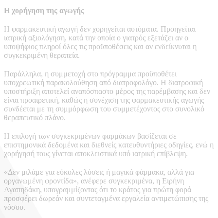
Η χορήγηση
της αγωγής
Η φαρμακευτική αγωγή δεν χορηγείται αυτόματα. Προηγείται
ιατρική αξιολόγηση, κατά την οποία ο γιατρός εξετάζει αν ο
υποψήφιος πληροί όλες τις προϋποθέσεις και αν ενδείκνυται η
συγκεκριμένη θεραπεία.
Παράλληλα, η συμμετοχή στο πρόγραμμα προϋποθέτει
υποχρεωτική παρακολούθηση από διατροφολόγο. Η διατροφική
υποστήριξη αποτελεί αναπόσπαστο μέρος της παρέμβασης και δεν
είναι προαιρετική, καθώς η συνέχιση της φαρμακευτικής αγωγής
συνδέεται με τη συμμόρφωση του συμμετέχοντος στο συνολικό
θεραπευτικό πλάνο.
Η επιλογή των συγκεκριμένων φαρμάκων βασίζεται σε
επιστημονικά δεδομένα και διεθνείς κατευθυντήριες οδηγίες, ενώ η
χορήγησή τους γίνεται αποκλειστικά υπό ιατρική επίβλεψη.
«Δεν μιλάμε για εύκολες λύσεις ή μαγικά φάρμακα, αλλά για
οργανωμένη φροντίδα», ανέφερε συγκεκριμένα, η Ειρήνη
Αγαπηδάκη, υπογραμμίζοντας ότι το κράτος για πρώτη φορά
προσφέρει δωρεάν και συντεταγμένα εργαλεία αντιμετώπισης της
νόσου.