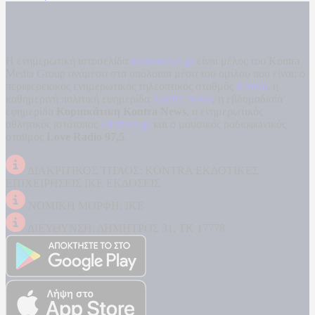
Η ενημερωτική ιστοσελίδα
kontranews.gr
είναι μέλος του Kontra
Media Group ανάμεσα στα υπόλοιπα μέσα του ομίλου που είναι: ο
περιφερειακός ενημερωτικός τηλεοπτικός σταθμός
Kontra
, η
καθημερινή πολιτική εφημερίδα
Kontra News
, η εβδομαδιαία
εφημερίδα
Κυριακάτικη Kontra News
, ο ενημερωτικός
αθλητικός ιστότοπος
Filathlos.gr
και ο μουσικός ραδιοφωνικός
σταθμός
Love Radio 97,5
.
ΔΙΑΚΡΙΤΙΚΟΣ ΤΙΤΛΟΣ: KONTRA ΕΚΔΟΤΙΚΕΣ
ΕΠΙΧΕΙΡΗΣΕΙΣ ΙΚΕ ΕΚΔΟΣΕΙΣ
ΝΟΜΙΚΗ ΜΟΡΦΗ: ΙΚΕ
ΔΙΕΥΘΥΝΣΗ: ΔΗΜΗΤΡΟΣ 31, ΤΚ 17778