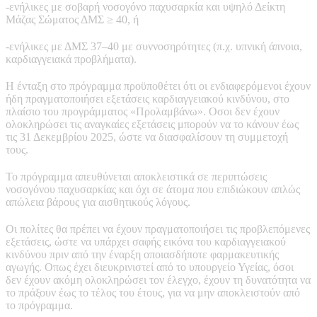
-ενήλικες με σοβαρή νοσογόνο παχυσαρκία και υψηλό Δείκτη
Μάζας Σώματος ΔΜΣ ≥ 40, ή
-ενήλικες με ΔΜΣ 37–40 με συννοσηρότητες (π.χ. υπνική άπνοια,
καρδιαγγειακά προβλήματα).
Η ένταξη στο πρόγραμμα προϋποθέτει ότι οι ενδιαφερόμενοι έχουν
ήδη πραγματοποιήσει εξετάσεις καρδιαγγειακού κινδύνου, στο
πλαίσιο του προγράμματος «Προλαμβάνω». Οσοι δεν έχουν
ολοκληρώσει τις αναγκαίες εξετάσεις μπορούν να το κάνουν έως
τις 31 Δεκεμβρίου 2025, ώστε να διασφαλίσουν τη συμμετοχή
τους.
Το πρόγραμμα απευθύνεται αποκλειστικά σε περιπτώσεις
νοσογόνου παχυσαρκίας και όχι σε άτομα που επιδιώκουν απλώς
απώλεια βάρους για αισθητικούς λόγους.
Οι πολίτες θα πρέπει να έχουν πραγματοποιήσει τις προβλεπόμενες
εξετάσεις, ώστε να υπάρχει σαφής εικόνα του καρδιαγγειακού
κινδύνου πριν από την έναρξη οποιασδήποτε φαρμακευτικής
αγωγής. Οπως έχει διευκρινιστεί από το υπουργείο Υγείας, όσοι
δεν έχουν ακόμη ολοκληρώσει τον έλεγχο, έχουν τη δυνατότητα να
το πράξουν έως το τέλος του έτους, για να μην αποκλειστούν από
το πρόγραμμα.