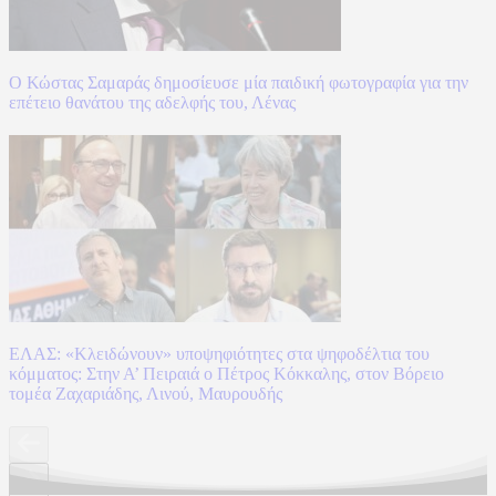
Ο Κώστας Σαμαράς δημοσίευσε μία παιδική φωτογραφία για την
επέτειο θανάτου της αδελφής του, Λένας
ΕΛΑΣ: «Κλειδώνουν» υποψηφιότητες στα ψηφοδέλτια του
κόμματος: Στην Α’ Πειραιά ο Πέτρος Κόκκαλης, στον Βόρειο
τομέα Ζαχαριάδης, Λινού, Μαυρουδής