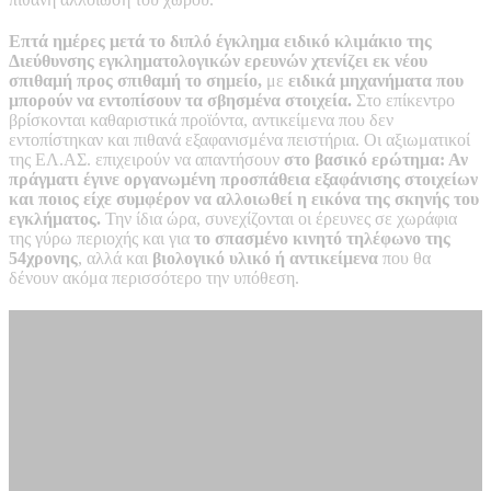
Επτά ημέρες μετά το διπλό έγκλημα ειδικό κλιμάκιο της
Διεύθυνσης εγκληματολογικών ερευνών χτενίζει εκ νέου
σπιθαμή προς σπιθαμή το σημείο,
με
ειδικά μηχανήματα που
μπορούν να εντοπίσουν τα σβησμένα στοιχεία.
Στο επίκεντρο
βρίσκονται καθαριστικά προϊόντα, αντικείμενα που δεν
εντοπίστηκαν και πιθανά εξαφανισμένα πειστήρια. Οι αξιωματικοί
της ΕΛ.ΑΣ. επιχειρούν να απαντήσουν
στο βασικό ερώτημα: Αν
πράγματι έγινε οργανωμένη προσπάθεια εξαφάνισης στοιχείων
και ποιος είχε συμφέρον να αλλοιωθεί η εικόνα της σκηνής του
εγκλήματος.
Την ίδια ώρα, συνεχίζονται οι έρευνες σε χωράφια
της γύρω περιοχής και για
το σπασμένο κινητό τηλέφωνο της
54χρονης
, αλλά και
βιολογικό υλικό ή αντικείμενα
που θα
δένουν ακόμα περισσότερο την υπόθεση.