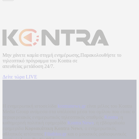
Μην χάνετε καμία στιγμή ενημέρωσης.Παρακολουθήστε το
τηλεοπτικό πρόγραμμα του
Kontra
σε
απευθείας μετάδοση
24/7.
Δείτε τώρα LIVE
Η ενημερωτική ιστοσελίδα
kontranews.gr
είναι μέλος του Kontra
Media Group ανάμεσα στα υπόλοιπα μέσα του ομίλου που είναι: ο
περιφερειακός ενημερωτικός τηλεοπτικός σταθμός
Kontra
, η
καθημερινή πολιτική εφημερίδα
Kontra News
, η εβδομαδιαία
εφημερίδα
Κυριακάτικη Kontra News
, ο ενημερωτικός
αθλητικός ιστότοπος
Filathlos.gr
και ο μουσικός ραδιοφωνικός