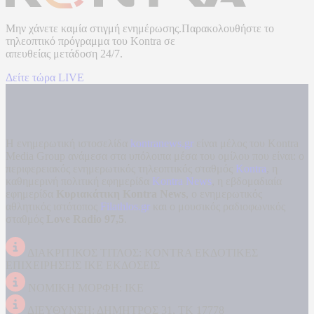
Μην χάνετε καμία στιγμή ενημέρωσης.Παρακολουθήστε το
τηλεοπτικό πρόγραμμα του
Kontra
σε
απευθείας μετάδοση
24/7.
Δείτε τώρα LIVE
Η ενημερωτική ιστοσελίδα
kontranews.gr
είναι μέλος του Kontra
Media Group ανάμεσα στα υπόλοιπα μέσα του ομίλου που είναι: ο
περιφερειακός ενημερωτικός τηλεοπτικός σταθμός
Kontra
, η
καθημερινή πολιτική εφημερίδα
Kontra News
, η εβδομαδιαία
εφημερίδα
Κυριακάτικη Kontra News
, ο ενημερωτικός
αθλητικός ιστότοπος
Filathlos.gr
και ο μουσικός ραδιοφωνικός
σταθμός
Love Radio 97,5
.
ΔΙΑΚΡΙΤΙΚΟΣ ΤΙΤΛΟΣ: KONTRA ΕΚΔΟΤΙΚΕΣ
ΕΠΙΧΕΙΡΗΣΕΙΣ ΙΚΕ ΕΚΔΟΣΕΙΣ
ΝΟΜΙΚΗ ΜΟΡΦΗ: ΙΚΕ
ΔΙΕΥΘΥΝΣΗ: ΔΗΜΗΤΡΟΣ 31, ΤΚ 17778