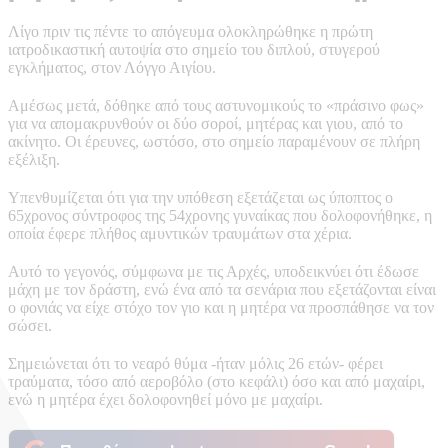
Λίγο πριν τις πέντε το απόγευμα ολοκληρώθηκε η πρώτη
ιατροδικαστική αυτοψία στο σημείο του διπλού, στυγερού
εγκλήματος, στον Λόγγο Αιγίου.
Αμέσως μετά, δόθηκε από τους αστυνομικούς το «πράσινο φως»
για να απομακρυνθούν οι δύο σοροί, μητέρας και γιου, από το
ακίνητο. Οι έρευνες, ωστόσο, στο σημείο παραμένουν σε πλήρη
εξέλιξη.
Υπενθυμίζεται ότι για την υπόθεση εξετάζεται ως ύποπτος ο
65χρονος σύντροφος της 54χρονης γυναίκας που δολοφονήθηκε, η
οποία έφερε πλήθος αμυντικών τραυμάτων στα χέρια.
Αυτό το γεγονός, σύμφωνα με τις Αρχές, υποδεικνύει ότι έδωσε
μάχη με τον δράστη, ενώ ένα από τα σενάρια που εξετάζονται είναι
ο φονιάς να είχε στόχο τον γιο και η μητέρα να προσπάθησε να τον
σώσει.
Σημειώνεται ότι το νεαρό θύμα -ήταν μόλις 26 ετών- φέρει
τραύματα, τόσο από αεροβόλο (στο κεφάλι) όσο και από μαχαίρι,
ενώ η μητέρα έχει δολοφονηθεί μόνο με μαχαίρι.