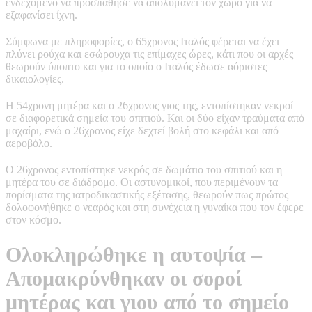
ενδεχόμενο να προσπάθησε να απολυμάνει τον χώρο για να
εξαφανίσει ίχνη.
Σύμφωνα με πληροφορίες, ο 65χρονος Ιταλός φέρεται να έχει
πλύνει ρούχα και εσώρουχα τις επίμαχες ώρες, κάτι που οι αρχές
θεωρούν ύποπτο και για το οποίο ο Ιταλός έδωσε αόριστες
δικαιολογίες.
Η 54χρονη μητέρα και ο 26χρονος γιος της, εντοπίστηκαν νεκροί
σε διαφορετικά σημεία του σπιτιού. Και οι δύο είχαν τραύματα από
μαχαίρι, ενώ ο 26χρονος είχε δεχτεί βολή στο κεφάλι και από
αεροβόλο.
Ο 26χρονος εντοπίστηκε νεκρός σε δωμάτιο του σπιτιού και η
μητέρα του σε διάδρομο. Οι αστυνομικοί, που περιμένουν τα
πορίσματα της ιατροδικαστικής εξέτασης, θεωρούν πως πρώτος
δολοφονήθηκε ο νεαρός και στη συνέχεια η γυναίκα που τον έφερε
στον κόσμο.
Ολοκληρώθηκε η αυτοψία –
Απομακρύνθηκαν οι σοροί
μητέρας και γιου από το σημείο