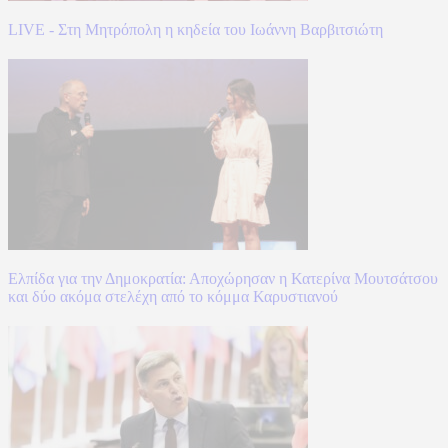
LIVE - Στη Μητρόπολη η κηδεία του Ιωάννη Βαρβιτσιώτη
Ελπίδα για την Δημοκρατία: Αποχώρησαν η Κατερίνα Μουτσάτσου
και δύο ακόμα στελέχη από το κόμμα Καρυστιανού