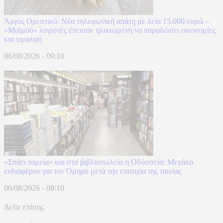
Άργος Ορεστικό: Νέα τηλεφωνική απάτη με λεία 15.000 ευρώ –
«Μαϊμού» λογιστές έπεισαν ηλικιωμένη να παραδώσει οικονομίες
και τιμαλφή
06/08/2026 - 09:10
«Σπάει ταμεία» και στα βιβλιοπωλεία η Οδύσσεια: Μεγάλο
ενδιαφέρον για τον Όμηρο μετά την επιτυχία της ταινίας
06/08/2026 - 08:10
Δείτε επίσης