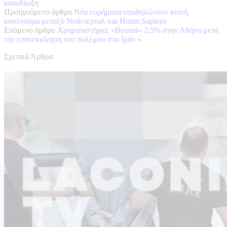
καταδίωξη
Προηγούμενο άρθρο
Νέα ευρήματα υποδηλώνουν κοινή
κουλτούρα μεταξύ Νεάντερταλ και Homo Sapiens
Επόμενο άρθρο
Χρηματιστήρια: «Βουτιά» 2,5% στην Αθήνα μετά
την επανεκκίνηση του πολέμου στο Ιράν
»
Σχετικά Άρθρα