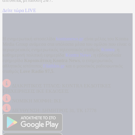
απευθείας μετάδοση
24/7.
Δείτε τώρα LIVE
Η ενημερωτική ιστοσελίδα
kontranews.gr
είναι μέλος του Kontra
Media Group ανάμεσα στα υπόλοιπα μέσα του ομίλου που είναι: ο
περιφερειακός ενημερωτικός τηλεοπτικός σταθμός
Kontra
, η
καθημερινή πολιτική εφημερίδα
Kontra News
, η εβδομαδιαία
εφημερίδα
Κυριακάτικη Kontra News
, ο ενημερωτικός
αθλητικός ιστότοπος
Filathlos.gr
και ο μουσικός ραδιοφωνικός
σταθμός
Love Radio 97,5
.
ΔΙΑΚΡΙΤΙΚΟΣ ΤΙΤΛΟΣ: KONTRA ΕΚΔΟΤΙΚΕΣ
ΕΠΙΧΕΙΡΗΣΕΙΣ ΙΚΕ ΕΚΔΟΣΕΙΣ
ΝΟΜΙΚΗ ΜΟΡΦΗ: ΙΚΕ
ΔΙΕΥΘΥΝΣΗ: ΔΗΜΗΤΡΟΣ 31, ΤΚ 17778