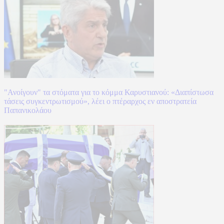
"Ανοίγουν" τα στόματα για το κόμμα Καρυστιανού: «Διαπίστωσα
τάσεις συγκεντρωτισμού», λέει ο πτέραρχος εν αποστρατεία
Παπανικολάου