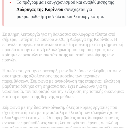
Το πρόγραμμα εκσυγχρονισμού και αναβάθμισης της
Διώρυγας της Κορίνθου
συνεχίζεται για
μακροπρόθεσμη ασφάλεια και λειτουργικότητα.
Σε πλήρη λειτουργία για τη θαλάσσια κυκλοφορία τίθεται από
σήμερα, Τετάρτη 17 Ιουνίου 2026, η Διώρυγα της Κορίνθου. Η
επαναλειτουργία του καναλιού κατέστη δυνατή μετά τη σημαντική
πρόοδο και την επιτυχή ολοκλήρωση του κύριου μέρους των
κρίσιμων εργασιών αποκατάστασης και σταθεροποίησης των
πρανών.
Η απόφαση για την επανέναρξη των διελεύσεων ελήφθη κατόπιν
συστηματικής αξιολόγησης της πορείας των τεχνικών
παρεμβάσεων. Σύμφωνα με ανακοίνωση της εταιρείας, ιδιαίτερη
βαρύτητα δόθηκε στη σημασία που έχει η Διώρυγα για τη
ναυσιπλοΐα, τον τουρισμό και την ενίσχυση της τοπικής οικονομίας
κατά τη διάρκεια της θερινής περιόδου.
Σύμφωνα με την ίδια ανακοίνωση, όλες οι κύριες εργασίες που
σχετίζονται άμεσα με την ασφαλή διέλευση των σκαφών έχουν
ολοκληρωθεί επιτυχώς. Οι παρεμβάσεις αυτές διασφαλίζουν τις
αναγκαίες προϋποθέσεις για τη λειτουργία του έργου, σε πλήρη
συμμόρφωση με τα αυστηρότερα ισχύοντα πρότυπα ασφάλειας και