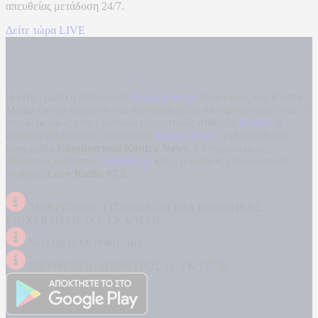
απευθείας μετάδοση
24/7.
Δείτε τώρα LIVE
Η ενημερωτική ιστοσελίδα
kontranews.gr
είναι μέλος του Kontra
Media Group ανάμεσα στα υπόλοιπα μέσα του ομίλου που είναι: ο
περιφερειακός ενημερωτικός τηλεοπτικός σταθμός
Kontra
, η
καθημερινή πολιτική εφημερίδα
Kontra News
, η εβδομαδιαία
εφημερίδα
Κυριακάτικη Kontra News
, ο ενημερωτικός
αθλητικός ιστότοπος
Filathlos.gr
και ο μουσικός ραδιοφωνικός
σταθμός
Love Radio 97,5
.
ΔΙΑΚΡΙΤΙΚΟΣ ΤΙΤΛΟΣ: KONTRA ΕΚΔΟΤΙΚΕΣ
ΕΠΙΧΕΙΡΗΣΕΙΣ ΙΚΕ ΕΚΔΟΣΕΙΣ
ΝΟΜΙΚΗ ΜΟΡΦΗ: ΙΚΕ
ΔΙΕΥΘΥΝΣΗ: ΔΗΜΗΤΡΟΣ 31, ΤΚ 17778