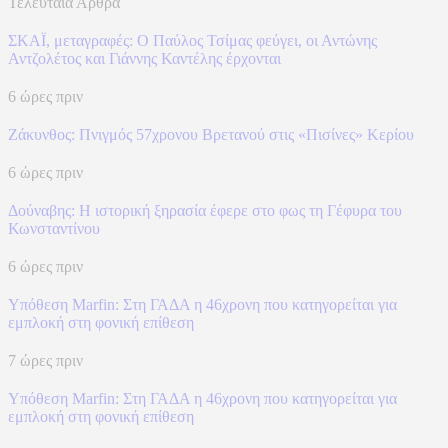
Τελευταία Άρθρα
ΣΚΑΪ, μεταγραφές: Ο Παύλος Τσίμας φεύγει, οι Αντώνης
Αντζολέτος και Γιάννης Καντέλης έρχονται
6 ώρες πριν
Ζάκυνθος: Πνιγμός 57χρονου Βρετανού στις «Πισίνες» Κερίου
6 ώρες πριν
Δούναβης: Η ιστορική ξηρασία έφερε στο φως τη Γέφυρα του
Κωνσταντίνου
6 ώρες πριν
Υπόθεση Marfin: Στη ΓΑΔΑ η 46χρονη που κατηγορείται για
εμπλοκή στη φονική επίθεση
7 ώρες πριν
Υπόθεση Marfin: Στη ΓΑΔΑ η 46χρονη που κατηγορείται για
εμπλοκή στη φονική επίθεση