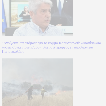
"Ανοίγουν" τα στόματα για το κόμμα Καρυστιανού: «Διαπίστωσα
τάσεις συγκεντρωτισμού», λέει ο πτέραρχος εν αποστρατεία
Παπανικολάου