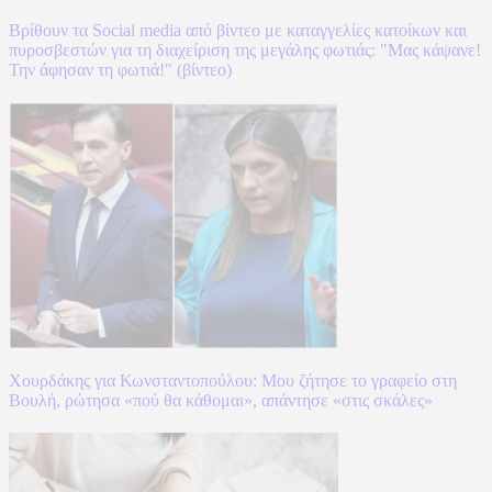
Βρίθουν τα Social media από βίντεο με καταγγελίες κατοίκων και
πυροσβεστών για τη διαχείριση της μεγάλης φωτιάς: "Μας κάψανε!
Την άφησαν τη φωτιά!" (βίντεο)
Χουρδάκης για Κωνσταντοπούλου: Μου ζήτησε το γραφείο στη
Βουλή, ρώτησα «πού θα κάθομαι», απάντησε «στις σκάλες»