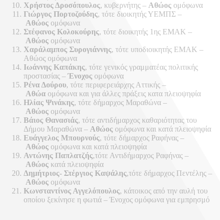
Χρήστος Δροσόπουλος
, κυβερνήτης –
Αθώος
ομόφωνα
Γιώργος Πορτοζούδης
, τότε διοικητής ΥΕΜΠΣ –
Αθώος
ομόφωνα
Στέφανος Κολοκούρης
, τότε διοικητής 1ης ΕΜΑΚ –
Αθώος
ομόφωνα
Χαράλαμπος Συρογιάννης
, τότε υποδιοικητής ΕΜΑΚ –
Αθώος ομόφωνα
Ιωάννης Καπάκης
, τότε γενικός γραμματέας πολιτικής
προστασίας –
Ένοχος
ομόφωνα
Ρένα Δούρου
, τότε περιφερειάρχης Αττικής –
Αθώα
ομόφωνα και για άλλες πράξεις κατα πλειοψηφία
Ηλίας Ψινάκης
, τότε δήμαρχος Μαραθώνα –
Αθώος
ομόφωνα
Βάιος Θανασιάς
, τότε αντιδήμαρχος καθαριότητας του
Δήμου Μαραθώνα –
Αθώος
ομόφωνα και κατά πλειοψηφία
Ευάγγελος Μπουρνούς
, τότε δήμαρχος Ραφήνας –
Αθώος
ομόφωνα και κατά πλειοψηφία
Αντώνης Παπλατζής
,τότε Αντιδήμαρχος Ραφήνας –
Αθώος
κατά πλειοψηφία
Δημήτριος- Στέργιος Καψάλης
,τότε δήμαρχος Πεντέλης –
Αθώος
ομόφωνα
Κωνσταντίνος Αγγελόπουλος
, κάτοικος από την αυλή του
οποίου ξεκίνησε η φωτιά – Ένοχος ομόφωνα για εμπρησμό