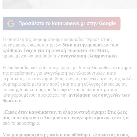
Προσθέστε το kontranews.gr στην Google
Η σκυτάλη της ακροαματικής διαδικασίας πέρασε στους
συνήγορους υπεράσπισης των
δέκα κατηγορουμένων που
κρίθηκαν ένοχοι για τη
φονική πυρκαγιά στο Μάτι
,
προκειμένου να αιτηθούν την
αναγνώριση ελαφρυντικών
.
Η διαδικασία, ωστόσο, προχώρησε με δυσκολία καθώς το αίτημα
της υπεράσπισης για αναγνώριση των ελαφρυντικών, κατά
περίπτωση, του σύννομου βίου, των μη ταπεινών αιτίων, της καλής
συμπεριφοράς μετά την πράξη και της μη εύλογης διάρκειας της
ποινικής διαδικασίας που δεν οφείλεται σε υπαιτιότητα του
κατηγορουμένου, προκάλεσε την
αντίδραση των συγγενών των
θυμάτων
.
«Εμείς όταν καιγόμασταν, τι ελαφρυντικά είχαμε; Στις ζωές
μας που κάηκαν τι ελαφρυντικά αναγνωρίστηκαν;»,
φώναζαν
από το ακροατήριο.
Μια
μαυροφορεμένη γυναίκα απευθύνθηκε κλαίγοντας στους