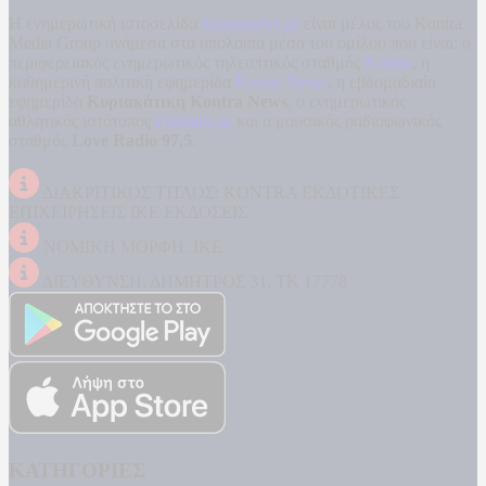
Η ενημερωτική ιστοσελίδα
kontranews.gr
είναι μέλος του Kontra
Media Group ανάμεσα στα υπόλοιπα μέσα του ομίλου που είναι: ο
περιφερειακός ενημερωτικός τηλεοπτικός σταθμός
Kontra
, η
καθημερινή πολιτική εφημερίδα
Kontra News
, η εβδομαδιαία
εφημερίδα
Κυριακάτικη Kontra News
, ο ενημερωτικός
αθλητικός ιστότοπος
Filathlos.gr
και ο μουσικός ραδιοφωνικός
σταθμός
Love Radio 97,5
.
ΔΙΑΚΡΙΤΙΚΟΣ ΤΙΤΛΟΣ: KONTRA ΕΚΔΟΤΙΚΕΣ
ΕΠΙΧΕΙΡΗΣΕΙΣ ΙΚΕ ΕΚΔΟΣΕΙΣ
ΝΟΜΙΚΗ ΜΟΡΦΗ: ΙΚΕ
ΔΙΕΥΘΥΝΣΗ: ΔΗΜΗΤΡΟΣ 31, ΤΚ 17778
ΚΑΤΗΓΟΡΙΕΣ