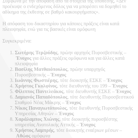
Σύμφωνα με την απόφαση από τα στοιχεία της υπόθεσης, «Δεν
προέκυψε ο ενδεχόμενος δόλος για να μπορέσει να δομηθεί το
αδίκημα της έκθεσης σε βαθμό κακουργήματος».
Η απόφαση του δικαστηρίου για κάποιες πράξεις είναι κατά
πλειοψηφία, ενώ για τις βασικές είναι ομόφωνη
Συγκεκριμένα:
Σωτήρης Τερζούδης
, πρώην αρχηγός Πυροσβεστικής –
Ένοχος
για άλλες πράξεις ομόφωνα και για άλλες κατά
πλειοψηφία
Βασίλης Ματθαιόπουλος
, πρώην υπαρχηγός
Πυροσβεστικής –
Ένοχος
Ιωάννης Φωστιέρης
, τότε διοικητής ΕΣΚΕ –
Ένοχος
Χρήστος Γκολφίνος
, τότε διευθυντής του 199 –
Ένοχος
Φίλιππος Παντελεάκος
, τότε διευθυντής ΕΣΚΕ –
Ένοχος
Δαμιανός Παπαδόπουλος
, τότε διευθυντής Πυροσβεστικού
Σταθμού Νέας Μάκρης –
Ένοχος
Νίκος Παναγιωτόπουλος
, τότε διευθυντής Πυροσβεστικής
Υπηρεσίας Αθηνών –
Ένοχος
Χαράλαμπος Χιώνης
, τότε διοικητής πυροσβέστης
υπηρεσίας Ανατολικής Αττικής –
Ένοχος
Χρήστος Λαμπρής
, τότε διοικητής εναέριων μέσων –
Αθώος
ομόφωνα