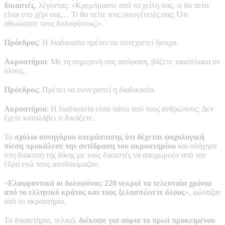
δικαστές
, λέγοντας: «Κρεμόμαστε από τα χείλη σας, τι θα πείτε
είναι στο χέρι σας… Τι θα πείτε στις οικογένειές σας; Ότι
αθωώσατε τους δολοφόνους;».
Πρόεδρος
: Η διαδικασία πρέπει να συνεχιστεί ήσυχα.
Ακροατήριο
: Με τη σημερινή σας απόφαση, βάζετε ταφόπλακα σε
όλους.
Πρόεδρος
: Πρέπει να συνεχιστεί η διαδικασία.
Ακροατήριο
: Η διαδικασία είναι πάνω από τους ανθρώπους; Δεν
έχετε καταλάβει τι δικάζετε.
Το
σχόλιο συνηγόρου υπεράσπισης ότι δέχεται ψυχολογική
πίεση προκάλεσε την αντίδραση του ακροατηρίου
και οδήγησε
στη διακοπή της δίκης με τους δικαστές να αποχωρούν από την
έδρα ενώ τους αποδοκίμαζαν.
«
Ελαφρυντικά οι δολοφόνοι; 220 νεκροί τα τελευταία χρόνια
από το ελληνικό κράτος και τους ξελασπώνετε όλους
», φώναζαν
από το ακροατήριο.
Το δικαστήριο, τελικά,
διέκοψε για αύριο το πρωί προκειμένου