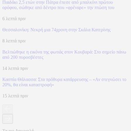
Παιδάκι 2,5 ετών στην Πάτρα έπεσε από μπαλκόνι πρώτου
ορόφου, σώθηκε από δέντρο που «φρέναρε» την πτώση του
6 λεπτά πριν
Θεσσαλονίκη: Νεκρή μια 74χρονη στην Σκάλα Κατερίνης
8 λεπτά πριν
Βελτιώθηκε η εικόνα της φωτιάς στον Κουβαρά: Στο σημείο πάνω
από 200 πυροσβέστες
14 λεπτά πριν
Κασπία Θάλασσα: Στα πρόθυρα κατάρρευσης – «Αν στεγνώσει το
20%, θα είναι καταστροφή»
15 λεπτά πριν
Τα πιο Δημοφιλή