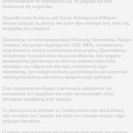
κινητοποιήθηκαν 90 πυροσβέστες με 30 οχήματα και τρία
ελικόπτερα της υπηρεσίας.
Πυροσβεστικές δυνάμεις από Χανιά, Κίσσαμο και Ρέθυμνο
έδωσαν μάχη με τις φλόγες που έχουν βρει καύσιμη ύλη, λόγω της
ανομβρίας που επικρατεί.
Σύμφωνα με τον αντιπεριφερειάρχη Πολιτικής Προστασίας, Γιώργο
Τσαπάκο, που μίλησε νωρίτερα στο ΑΠΕ ΜΠΕ, «η κατάσταση
είναι δύσκολη, αλλά η κινητοποίηση είναι μεγάλη. Προσπαθούμε
να πιάσουμε τη φωτιά νότια, όπως κατευθύνεται. Δύο τμήματα
δασοκομάντος βρίσκονται επί οδού και φτάνουν στην εστία,
υδροφόρες των δήμων και ιδιωτικές ενισχύουν το έργο
πυρόσβεσης. Δεν υπάρχει κίνδυνος για ξενοδοχείο και τουριστικά
καταλύματα αλλά οι εκκενώσεις αφορούν στην πρόληψη».
Στην επιχείρηση συνέδραμε η αστυνομία ρυθμίζοντας την
κυκλοφορία των οχημάτων που είχαν ακινητοποιηθεί λόγω
αδυναμίας πρόσβασης στην περιοχή.
Το πύρινο μέτωπο ξέσπασε σε έκταση κοντά στην παλιά εθνική
οδό στο ύψος του Γερανίου και λόγω των ισχυρών ανέμων πήρε
γρήγορα διαστάσεις.
Ο καπνός από τα καλάμια που καίγονταν ήταν πυκνός και μάλιστα