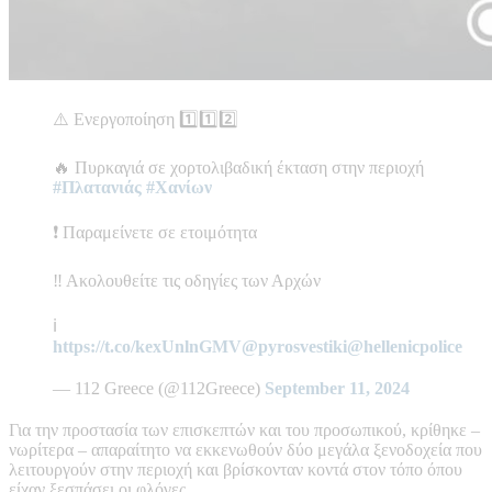
⚠️ Ενεργοποίηση 1️⃣1️⃣2️⃣
🔥 Πυρκαγιά σε χορτολιβαδική έκταση στην περιοχή
#Πλατανιάς
#Χανίων
❗ Παραμείνετε σε ετοιμότητα
‼️ Ακολουθείτε τις οδηγίες των Αρχών
ℹ️
https://t.co/kexUnlnGMV
@pyrosvestiki
@hellenicpolice
— 112 Greece (@112Greece)
September 11, 2024
Για την προστασία των επισκεπτών και του προσωπικού, κρίθηκε –
νωρίτερα – απαραίτητο να εκκενωθούν δύο μεγάλα ξενοδοχεία που
λειτουργούν στην περιοχή και βρίσκονταν κοντά στον τόπο όπου
είχαν ξεσπάσει οι φλόγες.