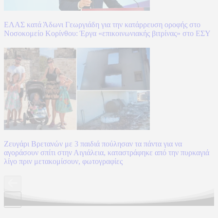
ΕΛΑΣ κατά Άδωνι Γεωργιάδη για την κατάρρευση οροφής στο
Νοσοκομείο Κορίνθου: Έργα «επικοινωνιακής βιτρίνας» στο ΕΣΥ
Ζευγάρι Βρετανών με 3 παιδιά πούλησαν τα πάντα για να
αγοράσουν σπίτι στην Αιγιάλεια, καταστράφηκε από την πυρκαγιά
λίγο πριν μετακομίσουν, φωτογραφίες