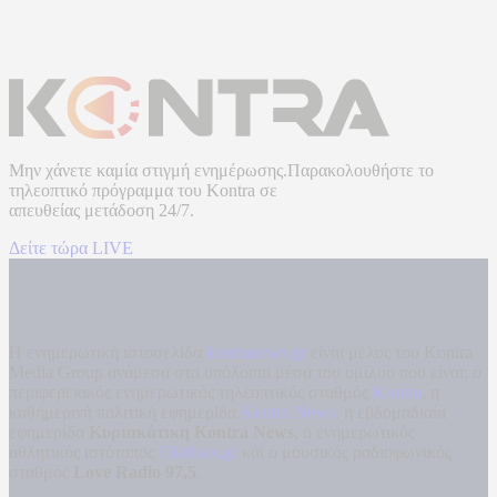
Μην χάνετε καμία στιγμή ενημέρωσης.Παρακολουθήστε το
τηλεοπτικό πρόγραμμα του
Kontra
σε
απευθείας μετάδοση
24/7.
Δείτε τώρα LIVE
Η ενημερωτική ιστοσελίδα
kontranews.gr
είναι μέλος του Kontra
Media Group ανάμεσα στα υπόλοιπα μέσα του ομίλου που είναι: ο
περιφερειακός ενημερωτικός τηλεοπτικός σταθμός
Kontra
, η
καθημερινή πολιτική εφημερίδα
Kontra News
, η εβδομαδιαία
εφημερίδα
Κυριακάτικη Kontra News
, ο ενημερωτικός
αθλητικός ιστότοπος
Filathlos.gr
και ο μουσικός ραδιοφωνικός
σταθμός
Love Radio 97,5
.