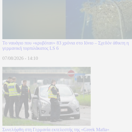
Το ναυάγιο που «κρυβόταν» 83 χρόνια στο Ιόνιο – Σχεδόν άθικτη η
γερμανική τορπιλάκατος LS 6
07/08/2026 - 14:10
Συνελήφθη στη Γερμανία εκτελεστής της «Greek Mafia»