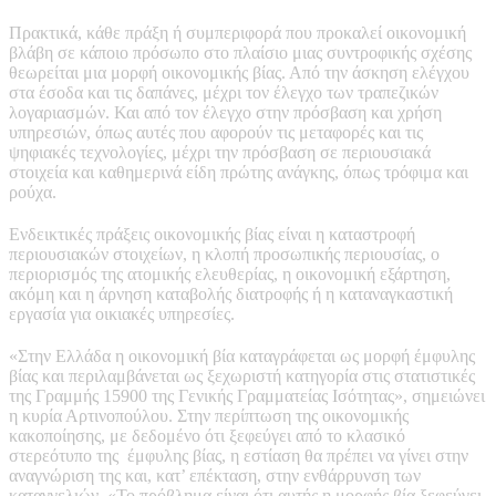
Πρακτικά, κάθε πράξη ή συμπεριφορά που προκαλεί οικονομική
βλάβη σε κάποιο πρόσωπο στο πλαίσιο μιας συντροφικής σχέσης
θεωρείται μια μορφή οικονομικής βίας. Από την άσκηση ελέγχου
στα έσοδα και τις δαπάνες, μέχρι τον έλεγχο των τραπεζικών
λογαριασμών. Και από τον έλεγχο στην πρόσβαση και χρήση
υπηρεσιών, όπως αυτές που αφορούν τις μεταφορές και τις
ψηφιακές τεχνολογίες, μέχρι την πρόσβαση σε περιουσιακά
στοιχεία και καθημερινά είδη πρώτης ανάγκης, όπως τρόφιμα και
ρούχα.
Ενδεικτικές πράξεις οικονομικής βίας είναι η καταστροφή
περιουσιακών στοιχείων, η κλοπή προσωπικής περιουσίας, ο
περιορισμός της ατομικής ελευθερίας, η οικονομική εξάρτηση,
ακόμη και η άρνηση καταβολής διατροφής ή η καταναγκαστική
εργασία για οικιακές υπηρεσίες.
«Στην Ελλάδα η οικονομική βία καταγράφεται ως μορφή έμφυλης
βίας και περιλαμβάνεται ως ξεχωριστή κατηγορία στις στατιστικές
της Γραμμής 15900 της Γενικής Γραμματείας Ισότητας», σημειώνει
η κυρία Αρτινοπούλου. Στην περίπτωση της οικονομικής
κακοποίησης, με δεδομένο ότι ξεφεύγει από το κλασικό
στερεότυπο της
έμφυλης βίας, η εστίαση θα πρέπει να γίνει στην
αναγνώριση της και, κατ’ επέκταση, στην ενθάρρυνση των
καταγγελιών. «Το πρόβλημα είναι ότι αυτής η μορφής βία ξεφεύγει