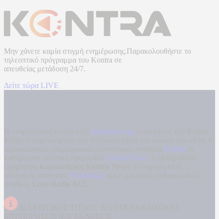
Μην χάνετε καμία στιγμή ενημέρωσης.Παρακολουθήστε το
τηλεοπτικό πρόγραμμα του
Kontra
σε
απευθείας μετάδοση
24/7.
Δείτε τώρα LIVE
Η ενημερωτική ιστοσελίδα
kontranews.gr
είναι μέλος του Kontra
Media Group ανάμεσα στα υπόλοιπα μέσα του ομίλου που είναι: ο
περιφερειακός ενημερωτικός τηλεοπτικός σταθμός
Kontra
, η
καθημερινή πολιτική εφημερίδα
Kontra News
, η εβδομαδιαία
εφημερίδα
Κυριακάτικη Kontra News
, ο ενημερωτικός
αθλητικός ιστότοπος
Filathlos.gr
και ο μουσικός ραδιοφωνικός
σταθμός
Love Radio 97,5
.
ΔΙΑΚΡΙΤΙΚΟΣ ΤΙΤΛΟΣ: KONTRA ΕΚΔΟΤΙΚΕΣ
ΕΠΙΧΕΙΡΗΣΕΙΣ ΙΚΕ ΕΚΔΟΣΕΙΣ