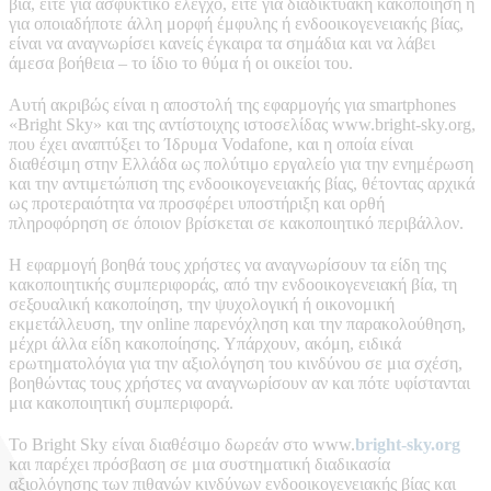
βία, είτε για ασφυκτικό έλεγχο, είτε για διαδικτυακή κακοποίηση ή
για οποιαδήποτε άλλη μορφή έμφυλης ή ενδοοικογενειακής βίας,
είναι να αναγνωρίσει κανείς έγκαιρα τα σημάδια και να λάβει
άμεσα βοήθεια – το ίδιο το θύμα ή οι οικείοι του.
Αυτή ακριβώς είναι η αποστολή της εφαρμογής για smartphones
«Bright Sky» και της αντίστοιχης ιστοσελίδας www.bright-sky.org,
που έχει αναπτύξει το Ίδρυμα Vodafone, και η οποία είναι
διαθέσιμη στην Ελλάδα ως πολύτιμο εργαλείο για την ενημέρωση
και την αντιμετώπιση της ενδοοικογενειακής βίας, θέτοντας αρχικά
ως προτεραιότητα να προσφέρει υποστήριξη και ορθή
πληροφόρηση σε όποιον βρίσκεται σε κακοποιητικό περιβάλλον.
Η εφαρμογή βοηθά τους χρήστες να αναγνωρίσουν τα είδη της
κακοποιητικής συμπεριφοράς, από την ενδοοικογενειακή βία, τη
σεξουαλική κακοποίηση, την ψυχολογική ή οικονομική
εκμετάλλευση, την online παρενόχληση και την παρακολούθηση,
μέχρι άλλα είδη κακοποίησης. Υπάρχουν, ακόμη, ειδικά
ερωτηματολόγια για την αξιολόγηση του κινδύνου σε μια σχέση,
βοηθώντας τους χρήστες να αναγνωρίσουν αν και πότε υφίστανται
μια κακοποιητική συμπεριφορά.
Το Bright Sky είναι διαθέσιμο δωρεάν στο www.
bright-sky.org
και παρέχει πρόσβαση σε μια συστηματική διαδικασία
αξιολόγησης των πιθανών κινδύνων ενδοοικογενειακής βίας και