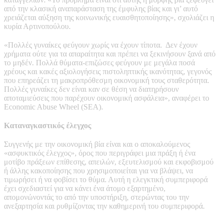
από την κλασική αναπαράσταση της έμφυλης βίας και γι’ αυτό
χρειάζεται αύξηση της κοινωνικής ευαισθητοποίησης», σχολιάζει η
κυρία Αρτινοπούλου.
«Πολλές γυναίκες φεύγουν χωρίς να έχουν τίποτα.
Δεν έχουν
χρήματα ούτε για τα απαραίτητα και πρέπει να ξεκινήσουν ξανά από
το μηδέν. Πολλά θύματα-επιζώσες φεύγουν με μεγάλα ποσά
χρέους και κακές αξιολογήσεις πιστοληπτικής ικανότητας, γεγονός
που επηρεάζει τη μακροπρόθεσμη οικονομική τους σταθερότητα.
Πολλές γυναίκες δεν είναι καν σε θέση να διατηρήσουν
αποταμιεύσεις που παρέχουν οικονομική ασφάλεια», αναφέρει το
Economic Abuse Wheel (SEA).
Καταναγκαστικός έλεγχος
Συγγενής με την οικονομική βία είναι και ο αποκαλούμενος
«ασφυκτικός έλεγχος», όρος που περιγράφει μια πράξη ή ένα
μοτίβο πράξεων επίθεσης, απειλών, εξευτελισμού και εκφοβισμού
ή άλλης κακοποίησης που χρησιμοποιείται για να βλάψει, να
τιμωρήσει ή να φοβίσει το θύμα. Αυτή η ελεγκτική συμπεριφορά
έχει σχεδιαστεί για να κάνει ένα άτομο εξαρτημένο,
απομονώνοντάς το από την υποστήριξη, στερώντας του την
ανεξαρτησία και ρυθμίζοντας την καθημερινή του συμπεριφορά.