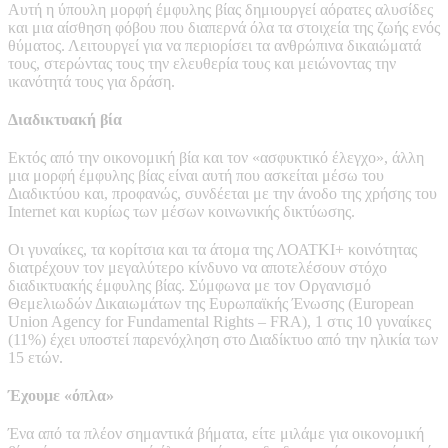
Αυτή η ύπουλη μορφή έμφυλης βίας δημιουργεί αόρατες αλυσίδες
και μια αίσθηση φόβου που διαπερνά όλα τα στοιχεία της ζωής ενός
θύματος. Λειτουργεί για να περιορίσει τα ανθρώπινα δικαιώματά
τους, στερώντας τους την ελευθερία τους και μειώνοντας την
ικανότητά τους για δράση.
Διαδικτυακή βία
Εκτός από την οικονομική βία και τον «ασφυκτικό έλεγχο», άλλη
μια μορφή έμφυλης βίας είναι αυτή που ασκείται μέσω του
Διαδικτύου και, προφανώς, συνδέεται με την άνοδο της χρήσης του
Internet και κυρίως των μέσων κοινωνικής δικτύωσης.
Οι γυναίκες, τα κορίτσια και τα άτομα της ΛΟΑΤΚΙ+ κοινότητας
διατρέχουν τον μεγαλύτερο κίνδυνο να αποτελέσουν στόχο
διαδικτυακής έμφυλης βίας. Σύμφωνα με τον Οργανισμό
Θεμελιωδών Δικαιωμάτων της Ευρωπαϊκής Ένωσης (European
Union Agency for Fundamental Rights – FRA), 1 στις 10 γυναίκες
(11%) έχει υποστεί παρενόχληση στο Διαδίκτυο από την ηλικία των
15 ετών.
Έχουμε «όπλα»
Ένα από τα πλέον σημαντικά βήματα, είτε μιλάμε για οικονομική