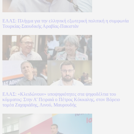
ΕΛΑΣ: Πλήγμα για την ελληνική εξωτερική πολιτική η συμφωνία
Τουρκίας-Σαουδικής Αραβίας-Πακιστάν
ΕΛΑΣ: «Κλειδώνουν» υποψηφιότητες στα ψηφοδέλτια του
κόμματος: Στην Α’ Πειραιά ο Πέτρος Κόκκαλης, στον Βόρειο
τομέα Ζαχαριάδης, Λινού, Μαυρουδής