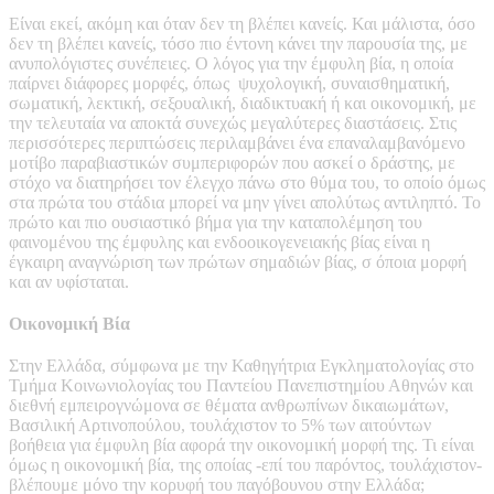
Είναι εκεί, ακόμη και όταν δεν τη βλέπει κανείς. Και μάλιστα, όσο
δεν τη βλέπει κανείς, τόσο πιο έντονη κάνει την παρουσία της, με
ανυπολόγιστες συνέπειες. Ο λόγος για την έμφυλη βία, η οποία
παίρνει διάφορες μορφές, όπως
ψυχολογική, συναισθηματική,
σωματική, λεκτική, σεξουαλική, διαδικτυακή ή και οικονομική, με
την τελευταία να αποκτά συνεχώς μεγαλύτερες διαστάσεις. Στις
περισσότερες περιπτώσεις περιλαμβάνει ένα επαναλαμβανόμενο
μοτίβο παραβιαστικών συμπεριφορών που ασκεί ο δράστης, με
στόχο να διατηρήσει τον έλεγχο πάνω στο θύμα του, το οποίο όμως
στα πρώτα του στάδια μπορεί να μην γίνει απολύτως αντιληπτό. Το
πρώτο και πιο ουσιαστικό βήμα για την καταπολέμηση του
φαινομένου της έμφυλης και ενδοοικογενειακής βίας είναι η
έγκαιρη αναγνώριση των πρώτων σημαδιών βίας, σ όποια μορφή
και αν υφίσταται.
Οικονομική Βία
Στην Ελλάδα, σύμφωνα με την Καθηγήτρια Εγκληματολογίας στο
Τμήμα Κοινωνιολογίας του Παντείου Πανεπιστημίου Αθηνών και
διεθνή εμπειρογνώμονα σε θέματα ανθρωπίνων δικαιωμάτων,
Βασιλική Αρτινοπούλου, τουλάχιστον το 5% των αιτούντων
βοήθεια για έμφυλη βία αφορά την οικονομική μορφή της. Τι είναι
όμως η οικονομική βία, της οποίας -επί του παρόντος, τουλάχιστον-
βλέπουμε μόνο την κορυφή του παγόβουνου στην Ελλάδα;