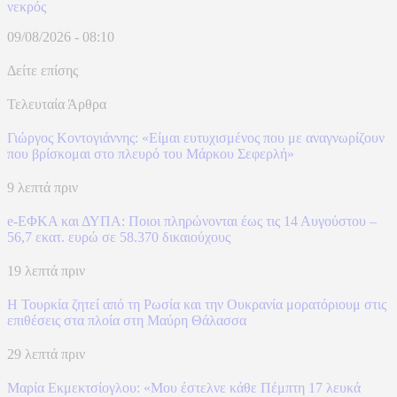
νεκρός
09/08/2026 - 08:10
Δείτε επίσης
Τελευταία Άρθρα
Γιώργος Κοντογιάννης: «Είμαι ευτυχισμένος που με αναγνωρίζουν
που βρίσκομαι στο πλευρό του Μάρκου Σεφερλή»
9 λεπτά πριν
e-ΕΦΚΑ και ΔΥΠΑ: Ποιοι πληρώνονται έως τις 14 Αυγούστου –
56,7 εκατ. ευρώ σε 58.370 δικαιούχους
19 λεπτά πριν
Η Τουρκία ζητεί από τη Ρωσία και την Ουκρανία μορατόριουμ στις
επιθέσεις στα πλοία στη Μαύρη Θάλασσα
29 λεπτά πριν
Μαρία Εκμεκτσίογλου: «Mου έστελνε κάθε Πέμπτη 17 λευκά