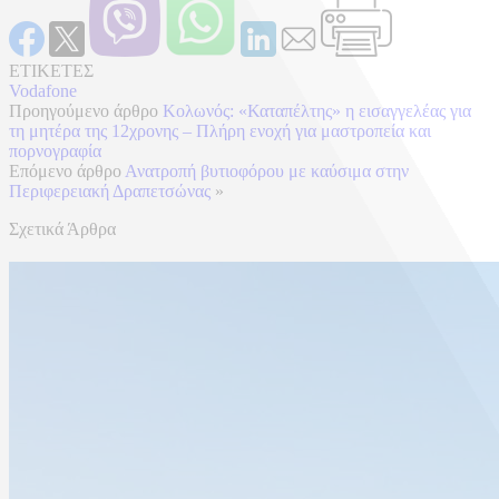
ΕΤΙΚΕΤΕΣ
Vodafone
Προηγούμενο άρθρο
Κολωνός: «Καταπέλτης» η εισαγγελέας για
τη μητέρα της 12χρονης – Πλήρη ενοχή για μαστροπεία και
πορνογραφία
Επόμενο άρθρο
Ανατροπή βυτιοφόρου με καύσιμα στην
Περιφερειακή Δραπετσώνας
»
Σχετικά Άρθρα