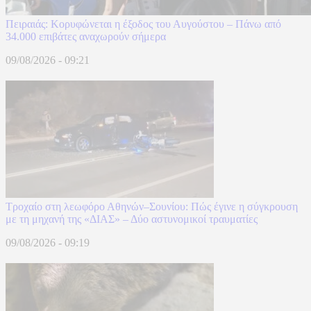
Πειραιάς: Κορυφώνεται η έξοδος του Αυγούστου – Πάνω από
34.000 επιβάτες αναχωρούν σήμερα
09/08/2026 - 09:21
Τροχαίο στη λεωφόρο Αθηνών–Σουνίου: Πώς έγινε η σύγκρουση
με τη μηχανή της «ΔΙΑΣ» – Δύο αστυνομικοί τραυματίες
09/08/2026 - 09:19