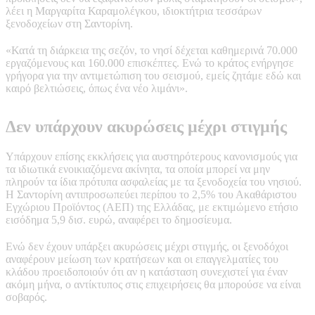
λέει η Μαργαρίτα Καραμολέγκου, ιδιοκτήτρια τεσσάρων
ξενοδοχείων στη Σαντορίνη.
«Κατά τη διάρκεια της σεζόν, το νησί δέχεται καθημερινά 70.000
εργαζόμενους και 160.000 επισκέπτες. Ενώ το κράτος ενήργησε
γρήγορα για την αντιμετώπιση του σεισμού, εμείς ζητάμε εδώ και
καιρό βελτιώσεις, όπως ένα νέο λιμάνι».
Δεν υπάρχουν ακυρώσεις μέχρι στιγμής
Υπάρχουν επίσης εκκλήσεις για αυστηρότερους κανονισμούς για
τα ιδιωτικά ενοικιαζόμενα ακίνητα, τα οποία μπορεί να μην
πληρούν τα ίδια πρότυπα ασφαλείας με τα ξενοδοχεία του νησιού.
Η Σαντορίνη αντιπροσωπεύει περίπου το 2,5% του Ακαθάριστου
Εγχώριου Προϊόντος (ΑΕΠ) της Ελλάδας, με εκτιμώμενο ετήσιο
εισόδημα 5,9 δισ. ευρώ, αναφέρει το δημοσίευμα.
Ενώ δεν έχουν υπάρξει ακυρώσεις μέχρι στιγμής, οι ξενοδόχοι
αναφέρουν μείωση των κρατήσεων και οι επαγγελματίες του
κλάδου προειδοποιούν ότι αν η κατάσταση συνεχιστεί για έναν
ακόμη μήνα, ο αντίκτυπος στις επιχειρήσεις θα μπορούσε να είναι
σοβαρός.