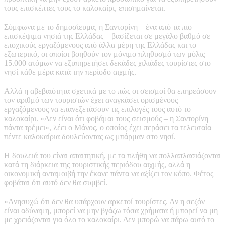
τους επισκέπτες τους το καλοκαίρι, επισημαίνεται.
Σύμφωνα με το δημοσίευμα, η Σαντορίνη – ένα από τα πιο
επισκέψιμα νησιά της Ελλάδας – βασίζεται σε μεγάλο βαθμό σε
εποχικούς εργαζόμενους από άλλα μέρη της Ελλάδας και το
εξωτερικό, οι οποίοι βοηθούν τον μόνιμο πληθυσμό των μόλις
15.000 ατόμων να εξυπηρετήσει δεκάδες χιλιάδες τουρίστες στο
νησί κάθε μέρα κατά την περίοδο αιχμής.
Αλλά η αβεβαιότητα σχετικά με το πώς οι σεισμοί θα επηρεάσουν
τον αριθμό των τουριστών έχει αναγκάσει ορισμένους
εργαζόμενους να επανεξετάσουν τις επιλογές τους αυτό το
καλοκαίρι. «Δεν είναι ότι φοβάμαι τους σεισμούς – η Σαντορίνη
πάντα τρέμει», λέει ο Μάνος, ο οποίος έχει περάσει τα τελευταία
πέντε καλοκαίρια δουλεύοντας ως μπάρμαν στο νησί.
Η δουλειά του είναι απαιτητική, με τα πλήθη να πολλαπλασιάζονται
κατά τη διάρκεια της τουριστικής περιόδου αιχμής, αλλά η
οικονομική ανταμοιβή την έκανε πάντα να αξίζει τον κόπο. Φέτος
φοβάται ότι αυτό δεν θα συμβεί.
«Ανησυχώ ότι δεν θα υπάρχουν αρκετοί τουρίστες. Αν η σεζόν
είναι αδύναμη, μπορεί να μην βγάζω τόσα χρήματα ή μπορεί να μη
με χρειάζονται για όλο το καλοκαίρι. Δεν μπορώ να πάρω αυτό το