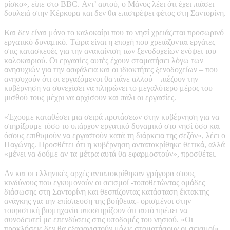
ρίσκο», είπε στο BBC. Αντ’ αυτού, ο Μάνος λέει ότι έχει πιάσει
δουλειά στην Κέρκυρα και δεν θα επιστρέψει φέτος στη Σαντορίνη.
Και δεν είναι μόνο το καλοκαίρι που το νησί χρειάζεται προσωρινό
εργατικό δυναμικό. Tώρα είναι η εποχή που χρειάζονται εργάτες
στις κατασκευές για την ανακαίνιση των ξενοδοχείων ενόψει του
καλοκαιριού. Οι εργασίες αυτές έχουν σταματήσει λόγω των
ανησυχιών για την ασφάλεια και οι ιδιοκτήτες ξενοδοχείων – που
ανησυχούν ότι οι εργαζόμενοι θα πάνε αλλού – πιέζουν την
κυβέρνηση να συνεχίσει να πληρώνει το μεγαλύτερο μέρος του
μισθού τους μέχρι να αρχίσουν και πάλι οι εργασίες.
«Έχουμε καταθέσει μια σειρά προτάσεων στην κυβέρνηση για να
στηρίξουμε τόσο το υπάρχον εργατικό δυναμικό στο νησί όσο και
όσους επιθυμούν να εργαστούν κατά τη διάρκεια της σεζόν», λέει ο
Παγώνης. Προσθέτει ότι η κυβέρνηση ανταποκρίθηκε θετικά, αλλά
«μένει να δούμε αν τα μέτρα αυτά θα εφαρμοστούν», προσθέτει.
Αν και οι ελληνικές αρχές ανταποκρίθηκαν γρήγορα στους
κινδύνους που εγκυμονούν οι σεισμοί -τοποθετώντας ομάδες
διάσωσης στη Σαντορίνη και θεσπίζοντας κατάσταση έκτακτης
ανάγκης για την επίσπευση της βοήθειας- ορισμένοι στην
τουριστική βιομηχανία υποστηρίζουν ότι αυτό πρέπει να
συνοδευτεί με επενδύσεις στις υποδομές του νησιού. «Οι
προκλήσεις δεν θα εξαφανιστούν μόλις σταματήσουν οι σεισμοί»,