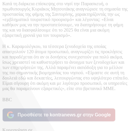
Κατά τη διάρκεια επίσκεψης στο νησί την Παρασκευή, ο
πρωθυπουργός Κυριάκος Μητσοτάκης αναγνώρισε τη σημασία της
προστασίας της φήμης της Σαντορίνης, χαρακτηρίζοντάς την ως
«εμβληματικό τουριστικό προορισμό» και λέγοντας: «Είναι
καθήκον μας να την προστατεύσουμε, να διατηρήσουμε τη φήμη
της και να διασφαλίσουμε ότι το 2025 θα είναι μια ακόμη
εξαιρετική χρονιά για τον τουρισμό».
Η κ. Καραμολέγκου, τα τέσσερα ξενοδοχεία της οποίας
απασχολούν 120 άτομα προσωπικό, αναγνωρίζει τις προκλήσεις
και παραδέχεται ότι αν οι δονήσεις συνεχιστούν για πολύ ακόμα,
ίσως χρειαστεί να καθυστερήσει το άνοιγμα των ξενοδοχείων και
των επιχειρήσεών της. Αλλά παραμένει αισιόδοξη για το μέλλον
της πιο σημαντικής βιομηχανίας του νησιού. «Είμαστε σε αυτή τη
δουλειά εδώ και δεκαετίες, λειτουργώντας στο υψηλότερο επίπεδο.
Είμαι σίγουρη ότι ακόμη και με λιγότερο προσωπικό, οι υπηρεσίες
μας θα παραμείνουν εξαιρετικές», είπε στο βρετανικό ΜΜΕ.
BBC
Προσθέστε το kontranews.gr στην Google
Κοινοποίηση σε