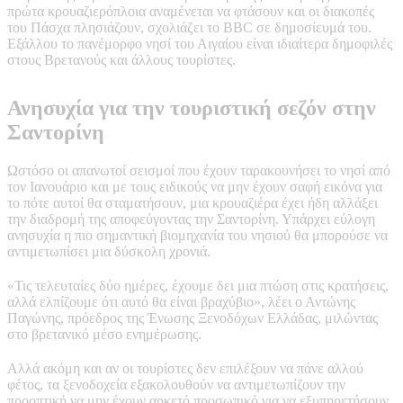
πρώτα κρουαζιερόπλοια αναμένεται να φτάσουν και οι διακοπές
του Πάσχα πλησιάζουν, σχολιάζει το BBC σε δημοσίευμά του.
Εξάλλου το πανέμορφο νησί του Αιγαίου είναι ιδιαίτερα δημοφιλές
στους Βρετανούς και άλλους τουρίστες.
Ανησυχία για την τουριστική σεζόν στην
Σαντορίνη
Ωστόσο οι απανωτοί σεισμοί που έχουν ταρακουνήσει το νησί από
τον Ιανουάριο και με τους ειδικούς να μην έχουν σαφή εικόνα για
το πότε αυτοί θα σταματήσουν, μια κρουαζιέρα έχει ήδη αλλάξει
την διαδρομή της αποφεύγοντας την Σαντορίνη. Υπάρχει εύλογη
ανησυχία η πιο σημαντική βιομηχανία του νησιού θα μπορούσε να
αντιμετωπίσει μια δύσκολη χρονιά.
«Τις τελευταίες δύο ημέρες, έχουμε δει μια πτώση στις κρατήσεις,
αλλά ελπίζουμε ότι αυτό θα είναι βραχύβιο», λέει ο Αντώνης
Παγώνης, πρόεδρος της Ένωσης Ξενοδόχων Ελλάδας, μιλώντας
στο βρετανικό μέσο ενημέρωσης.
Αλλά ακόμη και αν οι τουρίστες δεν επιλέξουν να πάνε αλλού
φέτος, τα ξενοδοχεία εξακολουθούν να αντιμετωπίζουν την
προοπτική να μην έχουν αρκετό προσωπικό για να εξυπηρετήσουν