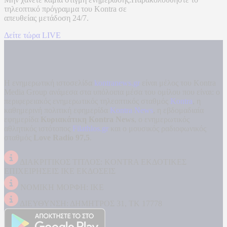
τηλεοπτικό πρόγραμμα του
Kontra
σε
απευθείας μετάδοση
24/7.
Δείτε τώρα LIVE
Η ενημερωτική ιστοσελίδα
kontranews.gr
είναι μέλος του Kontra
Media Group ανάμεσα στα υπόλοιπα μέσα του ομίλου που είναι: ο
περιφερειακός ενημερωτικός τηλεοπτικός σταθμός
Kontra
, η
καθημερινή πολιτική εφημερίδα
Kontra News
, η εβδομαδιαία
εφημερίδα
Κυριακάτικη Kontra News
, ο ενημερωτικός
αθλητικός ιστότοπος
Filathlos.gr
και ο μουσικός ραδιοφωνικός
σταθμός
Love Radio 97,5
.
ΔΙΑΚΡΙΤΙΚΟΣ ΤΙΤΛΟΣ: KONTRA ΕΚΔΟΤΙΚΕΣ
ΕΠΙΧΕΙΡΗΣΕΙΣ ΙΚΕ ΕΚΔΟΣΕΙΣ
ΝΟΜΙΚΗ ΜΟΡΦΗ: ΙΚΕ
ΔΙΕΥΘΥΝΣΗ: ΔΗΜΗΤΡΟΣ 31, ΤΚ 17778