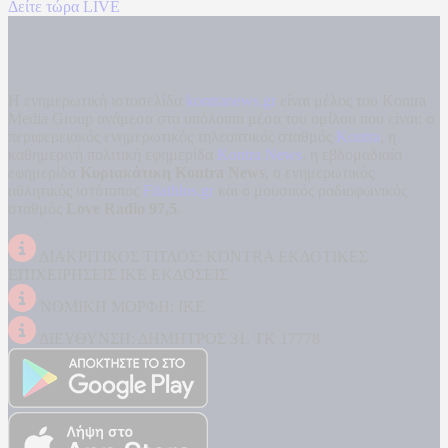
Δείτε τώρα LIVE
Η ενημερωτική ιστοσελίδα
kontranews.gr
είναι μέλος του Kontra
Media Group ανάμεσα στα υπόλοιπα μέσα του ομίλου που είναι: ο
περιφερειακός ενημερωτικός τηλεοπτικός σταθμός
Kontra
, η
καθημερινή πολιτική εφημερίδα
Kontra News
, η εβδομαδιαία
εφημερίδα
Κυριακάτικη Kontra News
, ο ενημερωτικός
αθλητικός ιστότοπος
Filathlos.gr
και ο μουσικός ραδιοφωνικός
σταθμός
Love Radio 97,5
.
ΔΙΑΚΡΙΤΙΚΟΣ ΤΙΤΛΟΣ: KONTRA ΕΚΔΟΤΙΚΕΣ
ΕΠΙΧΕΙΡΗΣΕΙΣ ΙΚΕ ΕΚΔΟΣΕΙΣ
ΝΟΜΙΚΗ ΜΟΡΦΗ: ΙΚΕ
ΔΙΕΥΘΥΝΣΗ: ΔΗΜΗΤΡΟΣ 31, ΤΚ 17778