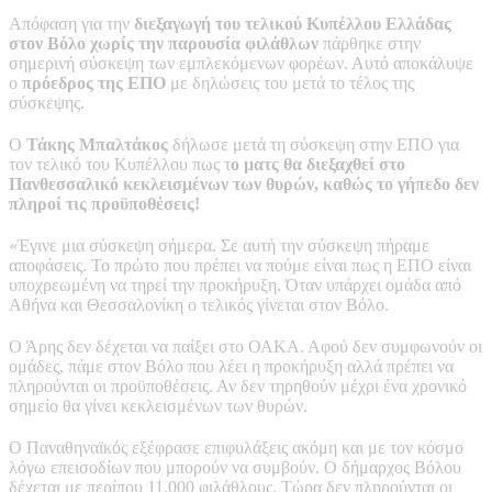
Απόφαση για την
διεξαγωγή του τελικού Κυπέλλου Ελλάδας
στον Βόλο χωρίς την παρουσία φιλάθλων
πάρθηκε στην
σημερινή σύσκεψη των εμπλεκόμενων φορέων. Αυτό αποκάλυψε
ο
πρόεδρος της ΕΠΟ
με δηλώσεις του μετά το τέλος της
σύσκεψης.
Ο
Τάκης Μπαλτάκος
δήλωσε μετά τη σύσκεψη στην ΕΠΟ για
τον τελικό του Κυπέλλου πως τ
ο ματς θα διεξαχθεί στο
Πανθεσσαλικό κεκλεισμένων των θυρών, καθώς το γήπεδο δεν
πληροί τις προϋποθέσεις!
«Έγινε μια σύσκεψη σήμερα. Σε αυτή την σύσκεψη πήραμε
αποφάσεις. Το πρώτο που πρέπει να πούμε είναι πως η ΕΠΟ είναι
υποχρεωμένη να τηρεί την προκήρυξη. Όταν υπάρχει ομάδα από
Αθήνα και Θεσσαλονίκη ο τελικός γίνεται στον Βόλο.
Ο Άρης δεν δέχεται να παίξει στο ΟΑΚΑ. Αφού δεν συμφωνούν οι
ομάδες, πάμε στον Βόλο που λέει η προκήρυξη αλλά πρέπει να
πληρούνται οι προϋποθέσεις. Αν δεν τηρηθούν μέχρι ένα χρονικό
σημείο θα γίνει κεκλεισμένων των θυρών.
Ο Παναθηναϊκός εξέφρασε επιφυλάξεις ακόμη και με τον κόσμο
λόγω επεισοδίων που μπορούν να συμβούν. Ο δήμαρχος Βόλου
δέχεται με περίπου 11.000 φιλάθλους. Τώρα δεν πληρούνται οι