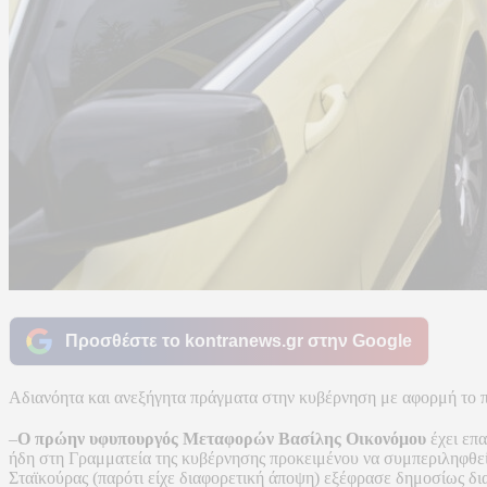
Προσθέστε το kontranews.gr στην Google
Αδιανόητα και ανεξήγητα πράγματα στην κυβέρνηση με αφορμή το πο
–
Ο πρώην υφυπουργός Μεταφορών Βασίλης Οικονόμου
έχει επα
ήδη στη Γραμματεία της κυβέρνησης προκειμένου να συμπεριληφθεί
Σταϊκούρας (παρότι είχε διαφορετική άποψη) εξέφρασε δημοσίως δι