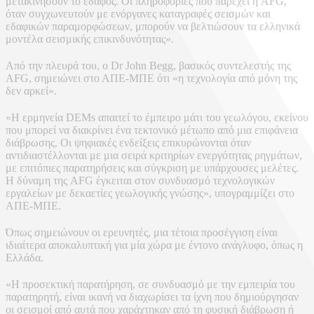
μετακινήσουν το έδαφος. Οι πληροφορίες που παρέχει η AFG,
όταν συγχωνευτούν με ενόργανες καταγραφές σεισμών και
εδαφικών παραμορφώσεων, μπορούν να βελτιώσουν τα ελληνικά
μοντέλα σεισμικής επικινδυνότητας».
Από την πλευρά του, ο Dr John Begg, βασικός συντελεστής της
AFG, σημειώνει στο ΑΠΕ-ΜΠΕ ότι «η τεχνολογία από μόνη της
δεν αρκεί».
«Η ερμηνεία DEMs απαιτεί το έμπειρο μάτι του γεωλόγου, εκείνου
που μπορεί να διακρίνει ένα τεκτονικό μέτωπο από μια επιφάνεια
διάβρωσης. Οι ψηφιακές ενδείξεις επικυρώνονται όταν
αντιδιαστέλλονται με μια σειρά κριτηρίων ενεργότητας ρηγμάτων,
με επιτόπιες παρατηρήσεις και σύγκριση με υπάρχουσες μελέτες.
Η δύναμη της AFG έγκειται στον συνδυασμό τεχνολογικών
εργαλείων με δεκαετίες γεωλογικής γνώσης», υπογραμμίζει στο
ΑΠΕ-ΜΠΕ.
Όπως σημειώνουν οι ερευνητές, μια τέτοια προσέγγιση είναι
ιδιαίτερα αποκαλυπτική για μία χώρα με έντονο ανάγλυφο, όπως η
Ελλάδα.
«Η προσεκτική παρατήρηση, σε συνδυασμό με την εμπειρία του
παρατηρητή, είναι ικανή να διαχωρίσει τα ίχνη που δημιούργησαν
οι σεισμοί από αυτά που χαράχτηκαν από τη φυσική διάβρωση ή