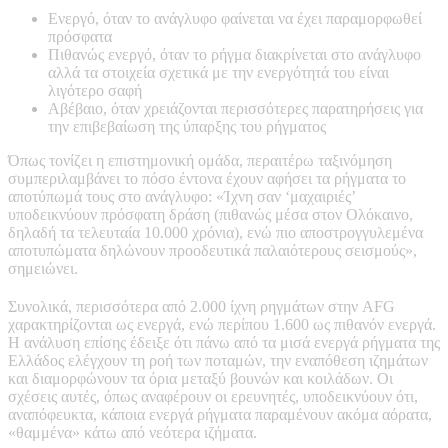
Ενεργό, όταν το ανάγλυφο φαίνεται να έχει παραμορφωθεί
πρόσφατα
Πιθανώς ενεργό, όταν το ρήγμα διακρίνεται στο ανάγλυφο
αλλά τα στοιχεία σχετικά με την ενεργότητά του είναι
λιγότερο σαφή
Αβέβαιο, όταν χρειάζονται περισσότερες παρατηρήσεις για
την επιβεβαίωση της ύπαρξης του ρήγματος
Όπως τονίζει η επιστημονική ομάδα, περαιτέρω ταξινόμηση
συμπεριλαμβάνει το πόσο έντονα έχουν αφήσει τα ρήγματα το
αποτύπωμά τους στο ανάγλυφο: «Ίχνη σαν ‘μαχαιριές’
υποδεικνύουν πρόσφατη δράση (πιθανώς μέσα στον Ολόκαινο,
δηλαδή τα τελευταία 10.000 χρόνια), ενώ πιο αποστρογγυλεμένα
αποτυπώματα δηλώνουν προοδευτικά παλαιότερους σεισμούς»,
σημειώνει.
Συνολικά, περισσότερα από 2.000 ίχνη ρηγμάτων στην AFG
χαρακτηρίζονται ως ενεργά, ενώ περίπου 1.600 ως πιθανόν ενεργά.
Η ανάλυση επίσης έδειξε ότι πάνω από τα μισά ενεργά ρήγματα της
Ελλάδος ελέγχουν τη ροή των ποταμών, την εναπόθεση ιζημάτων
και διαμορφώνουν τα όρια μεταξύ βουνών και κοιλάδων. Οι
σχέσεις αυτές, όπως αναφέρουν οι ερευνητές, υποδεικνύουν ότι,
αναπόφευκτα, κάποια ενεργά ρήγματα παραμένουν ακόμα αόρατα,
«θαμμένα» κάτω από νεότερα ιζήματα.