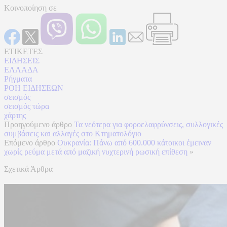
Κοινοποίηση σε
ΕΤΙΚΕΤΕΣ
ΕΙΔΗΣΕΙΣ
ΕΛΛΑΔΑ
Ρήγματα
ΡΟΗ ΕΙΔΗΣΕΩΝ
σεισμός
σεισμός τώρα
χάρτης
Προηγούμενο άρθρο
Τα νεότερα για φοροελαφρύνσεις, συλλογικές
συμβάσεις και αλλαγές στο Κτηματολόγιο
Επόμενο άρθρο
Ουκρανία: Πάνω από 600.000 κάτοικοι έμειναν
χωρίς ρεύμα μετά από μαζική νυχτερινή ρωσική επίθεση
»
Σχετικά Άρθρα