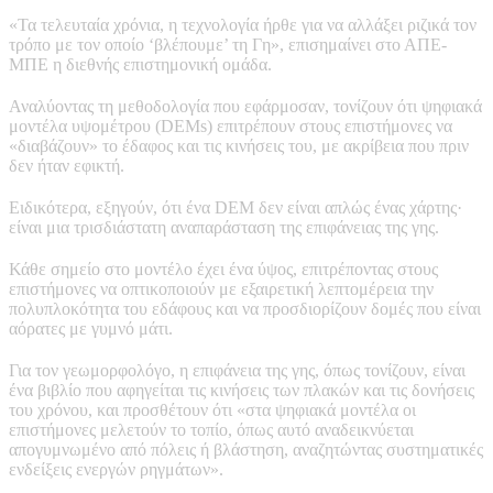
«Τα τελευταία χρόνια, η τεχνολογία ήρθε για να αλλάξει ριζικά τον
τρόπο με τον οποίο ‘βλέπουμε’ τη Γη», επισημαίνει στο ΑΠΕ-
ΜΠΕ η διεθνής επιστημονική ομάδα.
Αναλύοντας τη μεθοδολογία που εφάρμοσαν, τονίζουν ότι ψηφιακά
μοντέλα υψομέτρου (DEMs) επιτρέπουν στους επιστήμονες να
«διαβάζουν» το έδαφος και τις κινήσεις του, με ακρίβεια που πριν
δεν ήταν εφικτή.
Ειδικότερα, εξηγούν, ότι ένα DEM δεν είναι απλώς ένας χάρτης·
είναι μια τρισδιάστατη αναπαράσταση της επιφάνειας της γης.
Κάθε σημείο στο μοντέλο έχει ένα ύψος, επιτρέποντας στους
επιστήμονες να οπτικοποιούν με εξαιρετική λεπτομέρεια την
πολυπλοκότητα του εδάφους και να προσδιορίζουν δομές που είναι
αόρατες με γυμνό μάτι.
Για τον γεωμορφολόγο, η επιφάνεια της γης, όπως τονίζουν, είναι
ένα βιβλίο που αφηγείται τις κινήσεις των πλακών και τις δονήσεις
του χρόνου, και προσθέτουν ότι «στα ψηφιακά μοντέλα οι
επιστήμονες μελετούν το τοπίο, όπως αυτό αναδεικνύεται
απογυμνωμένο από πόλεις ή βλάστηση, αναζητώντας συστηματικές
ενδείξεις ενεργών ρηγμάτων».