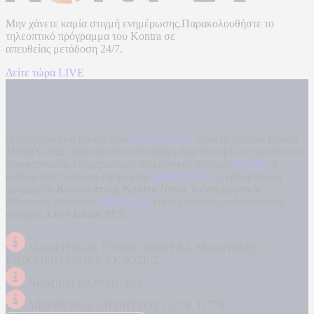
Μην χάνετε καμία στιγμή ενημέρωσης.Παρακολουθήστε το
τηλεοπτικό πρόγραμμα του
Kontra
σε
απευθείας μετάδοση
24/7.
Δείτε τώρα LIVE
Η ενημερωτική ιστοσελίδα
kontranews.gr
είναι μέλος του Kontra
Media Group ανάμεσα στα υπόλοιπα μέσα του ομίλου που είναι: ο
περιφερειακός ενημερωτικός τηλεοπτικός σταθμός
Kontra
, η
καθημερινή πολιτική εφημερίδα
Kontra News
, η εβδομαδιαία
εφημερίδα
Κυριακάτικη Kontra News
, ο ενημερωτικός
αθλητικός ιστότοπος
Filathlos.gr
και ο μουσικός ραδιοφωνικός
σταθμός
Love Radio 97,5
.
ΔΙΑΚΡΙΤΙΚΟΣ ΤΙΤΛΟΣ: KONTRA ΕΚΔΟΤΙΚΕΣ
ΕΠΙΧΕΙΡΗΣΕΙΣ ΙΚΕ ΕΚΔΟΣΕΙΣ
ΝΟΜΙΚΗ ΜΟΡΦΗ: ΙΚΕ
ΔΙΕΥΘΥΝΣΗ: ΔΗΜΗΤΡΟΣ 31, ΤΚ 17778