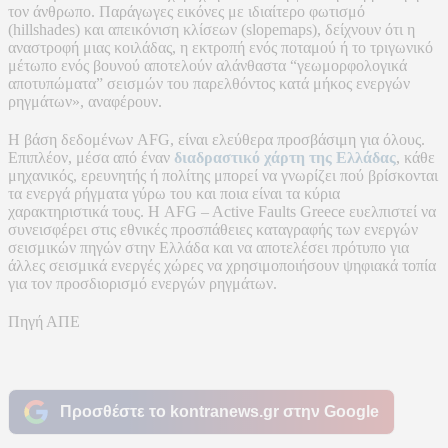
τον άνθρωπο. Παράγωγες εικόνες με ιδιαίτερο φωτισμό
(hillshades) και απεικόνιση κλίσεων (slopemaps), δείχνουν ότι η
αναστροφή μιας κοιλάδας, η εκτροπή ενός ποταμού ή το τριγωνικό
μέτωπο ενός βουνού αποτελούν αλάνθαστα “γεωμορφολογικά
αποτυπώματα” σεισμών του παρελθόντος κατά μήκος ενεργών
ρηγμάτων», αναφέρουν.
Η βάση δεδομένων AFG, είναι ελεύθερα προσβάσιμη για όλους.
Επιπλέον, μέσα από έναν
διαδραστικό χάρτη της Ελλάδας
, κάθε
μηχανικός, ερευνητής ή πολίτης μπορεί να γνωρίζει πού βρίσκονται
τα ενεργά ρήγματα γύρω του και ποια είναι τα κύρια
χαρακτηριστικά τους. Η AFG – Active Faults Greece ευελπιστεί να
συνεισφέρει στις εθνικές προσπάθειες καταγραφής των ενεργών
σεισμικών πηγών στην Ελλάδα και να αποτελέσει πρότυπο για
άλλες σεισμικά ενεργές χώρες να χρησιμοποιήσουν ψηφιακά τοπία
για τον προσδιορισμό ενεργών ρηγμάτων.
Πηγή ΑΠΕ
Προσθέστε το kontranews.gr στην Google