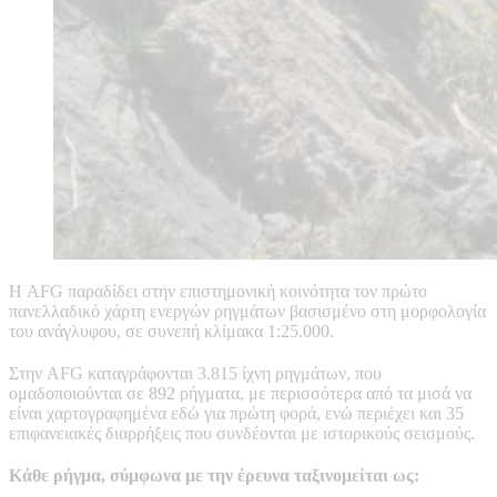
Η AFG παραδίδει στην επιστημονική κοινότητα τον πρώτο
πανελλαδικό χάρτη ενεργών ρηγμάτων βασισμένο στη μορφολογία
του ανάγλυφου, σε συνεπή κλίμακα 1:25.000.
Στην AFG καταγράφονται 3.815 ίχνη ρηγμάτων, που
ομαδοποιούνται σε 892 ρήγματα, με περισσότερα από τα μισά να
είναι χαρτογραφημένα εδώ για πρώτη φορά, ενώ περιέχει και 35
επιφανειακές διαρρήξεις που συνδέονται με ιστορικούς σεισμούς.
Κάθε ρήγμα, σύμφωνα με την έρευνα ταξινομείται ως: