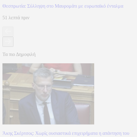
Θεσπρωτία: Σύλληψη στο Μαυρομάτι με ευρωπαϊκό ένταλμα
51 λεπτά πριν
Τα πιο Δημοφιλή
Άκης Σκέρτσος: Χωρίς ουσιαστικά επιχειρήματα η απάντηση του