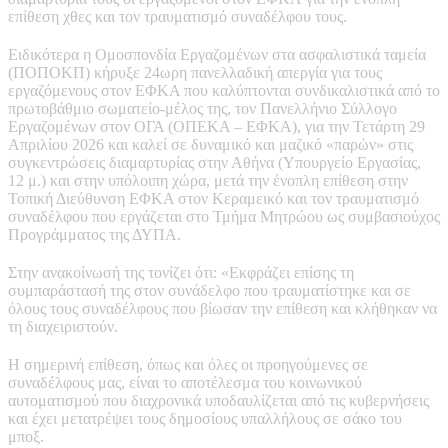
επίθεση χθες και τον τραυματισμό συναδέλφου τους.
Ειδικότερα η Ομοσπονδία Εργαζομένων στα ασφαλιστικά ταμεία
(ΠΟΠΟΚΠ) κήρυξε 24ωρη πανελλαδική απεργία για τους
εργαζόμενους στον ΕΦΚΑ που καλύπτονται συνδικαλιστικά από το
πρωτοβάθμιο σωματείο-μέλος της, τον Πανελλήνιο Σύλλογο
Εργαζομένων στον ΟΓΑ (ΟΠΕΚΑ – ΕΦΚΑ), για την Τετάρτη 29
Απριλίου 2026 και καλεί σε δυναμικό και μαζικό «παρών» στις
συγκεντρώσεις διαμαρτυρίας στην Αθήνα (Υπουργείο Εργασίας,
12 μ.) και στην υπόλοιπη χώρα, μετά την ένοπλη επίθεση στην
Τοπική Διεύθυνση ΕΦΚΑ στον Κεραμεικό και τον τραυματισμό
συναδέλφου που εργάζεται στο Τμήμα Μητρώου ως συμβασιούχος
Προγράμματος της ΔΥΠΑ.
Στην ανακοίνωσή της τονίζει ότι: «Εκφράζει επίσης τη
συμπαράστασή της στον συνάδελφο που τραυματίστηκε και σε
όλους τους συναδέλφους που βίωσαν την επίθεση και κλήθηκαν να
τη διαχειριστούν.
Η σημερινή επίθεση, όπως και όλες οι προηγούμενες σε
συναδέλφους μας, είναι το αποτέλεσμα του κοινωνικού
αυτοματισμού που διαχρονικά υποδαυλίζεται από τις κυβερνήσεις
και έχει μετατρέψει τους δημοσίους υπαλλήλους σε σάκο του
μποξ.