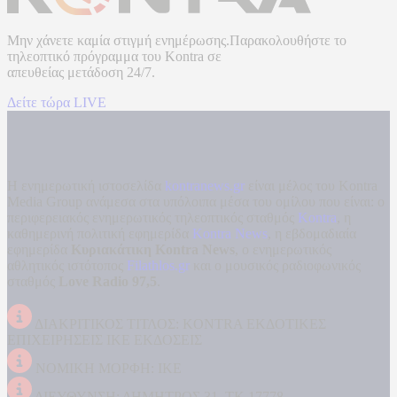
Μην χάνετε καμία στιγμή ενημέρωσης.Παρακολουθήστε το
τηλεοπτικό πρόγραμμα του
Kontra
σε
απευθείας μετάδοση
24/7.
Δείτε τώρα LIVE
Η ενημερωτική ιστοσελίδα
kontranews.gr
είναι μέλος του Kontra
Media Group ανάμεσα στα υπόλοιπα μέσα του ομίλου που είναι: ο
περιφερειακός ενημερωτικός τηλεοπτικός σταθμός
Kontra
, η
καθημερινή πολιτική εφημερίδα
Kontra News
, η εβδομαδιαία
εφημερίδα
Κυριακάτικη Kontra News
, ο ενημερωτικός
αθλητικός ιστότοπος
Filathlos.gr
και ο μουσικός ραδιοφωνικός
σταθμός
Love Radio 97,5
.
ΔΙΑΚΡΙΤΙΚΟΣ ΤΙΤΛΟΣ: KONTRA ΕΚΔΟΤΙΚΕΣ
ΕΠΙΧΕΙΡΗΣΕΙΣ ΙΚΕ ΕΚΔΟΣΕΙΣ
ΝΟΜΙΚΗ ΜΟΡΦΗ: ΙΚΕ
ΔΙΕΥΘΥΝΣΗ: ΔΗΜΗΤΡΟΣ 31, ΤΚ 17778