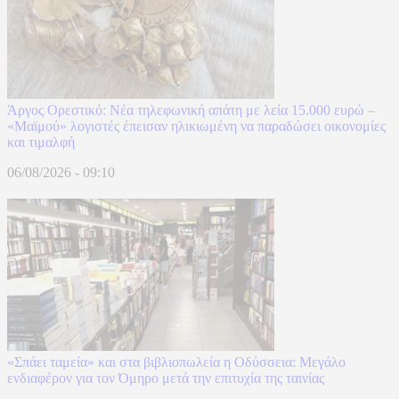
Άργος Ορεστικό: Νέα τηλεφωνική απάτη με λεία 15.000 ευρώ –
«Μαϊμού» λογιστές έπεισαν ηλικιωμένη να παραδώσει οικονομίες
και τιμαλφή
06/08/2026 - 09:10
«Σπάει ταμεία» και στα βιβλιοπωλεία η Οδύσσεια: Μεγάλο
ενδιαφέρον για τον Όμηρο μετά την επιτυχία της ταινίας