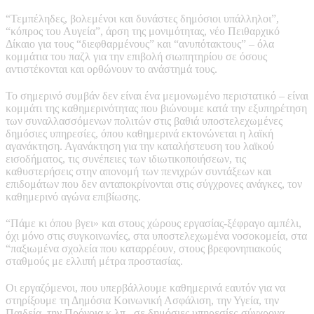
“Τεμπέληδες, βολεμένοι και δυνάστες δημόσιοι υπάλληλοι”,
“κόπρος του Αυγεία”, άρση της μονιμότητας, νέο Πειθαρχικό
Δίκαιο για τους “διεφθαρμένους” και “ανυπότακτους” – όλα
κομμάτια του παζλ για την επιβολή σιωπητηρίου σε όσους
αντιστέκονται και ορθώνουν το ανάστημά τους.
Το σημερινό συμβάν δεν είναι ένα μεμονωμένο περιστατικό – είναι
κομμάτι της καθημερινότητας που βιώνουμε κατά την εξυπηρέτηση
των συναλλασσόμενων πολιτών στις βαθιά υποστελεχωμένες
δημόσιες υπηρεσίες, όπου καθημερινά εκτονώνεται η λαϊκή
αγανάκτηση. Αγανάκτηση για την καταλήστευση του λαϊκού
εισοδήματος, τις συνέπειες των ιδιωτικοποιήσεων, τις
καθυστερήσεις στην απονομή των πενιχρών συντάξεων και
επιδομάτων που δεν ανταποκρίνονται στις σύγχρονες ανάγκες, τον
καθημερινό αγώνα επιβίωσης.
“Πάμε κι όπου βγει» και στους χώρους εργασίας-ξέφραγο αμπέλι,
όχι μόνο στις συγκοινωνίες, στα υποστελεχωμένα νοσοκομεία, στα
“παξιωμένα σχολεία που καταρρέουν, στους βρεφονηπιακούς
σταθμούς με ελλιπή μέτρα προστασίας.
Οι εργαζόμενοι, που υπερβάλλουμε καθημερινά εαυτόν για να
στηρίξουμε τη Δημόσια Κοινωνική Ασφάλιση, την Υγεία, την
Παιδεία, την Πρόνοια κ.λπ., σε δημόσιες υπηρεσίες-σύγχρονα