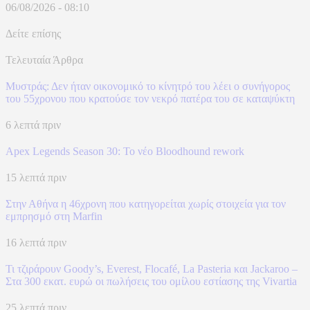
06/08/2026 - 08:10
Δείτε επίσης
Τελευταία Άρθρα
Μυστράς: Δεν ήταν οικονομικό το κίνητρό του λέει ο συνήγορος
του 55χρονου που κρατούσε τον νεκρό πατέρα του σε καταψύκτη
6 λεπτά πριν
Apex Legends Season 30: Το νέο Bloodhound rework
15 λεπτά πριν
Στην Αθήνα η 46χρονη που κατηγορείται χωρίς στοιχεία για τον
εμπρησμό στη Marfin
16 λεπτά πριν
Τι τζιράρουν Goody’s, Everest, Flocafé, La Pasteria και Jackaroo –
Στα 300 εκατ. ευρώ οι πωλήσεις του ομίλου εστίασης της Vivartia
25 λεπτά πριν