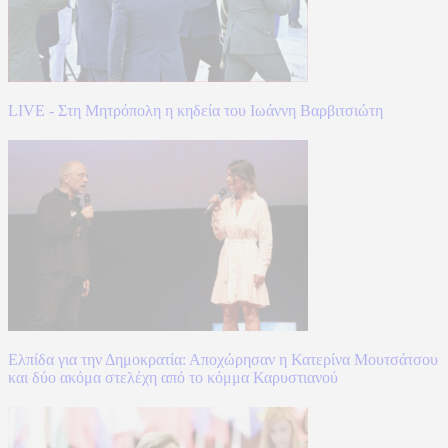
LIVE - Στη Μητρόπολη η κηδεία του Ιωάννη Βαρβιτσιώτη
Ελπίδα για την Δημοκρατία: Αποχώρησαν η Κατερίνα Μουτσάτσου
και δύο ακόμα στελέχη από το κόμμα Καρυστιανού