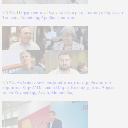
ΕΛΑΣ: Πλήγμα για την ελληνική εξωτερική πολιτική η συμφωνία
Τουρκίας-Σαουδικής Αραβίας-Πακιστάν
ΕΛΑΣ: «Κλειδώνουν» υποψηφιότητες στα ψηφοδέλτια του
κόμματος: Στην Α’ Πειραιά ο Πέτρος Κόκκαλης, στον Βόρειο
τομέα Ζαχαριάδης, Λινού, Μαυρουδής