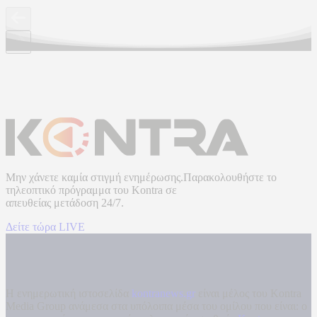
Μην χάνετε καμία στιγμή ενημέρωσης.Παρακολουθήστε το
τηλεοπτικό πρόγραμμα του
Kontra
σε
απευθείας μετάδοση
24/7.
Δείτε τώρα LIVE
Η ενημερωτική ιστοσελίδα
kontranews.gr
είναι μέλος του Kontra
Media Group ανάμεσα στα υπόλοιπα μέσα του ομίλου που είναι: ο