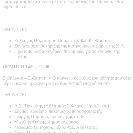
προτάγματος δέκα χρόνια μετά τη δολοφονία του Παύλου. Ούτε
βήμα πίσω.»
ΟΜΙΛΗΤΕΣ:
Σύλλογος Πολιτισμού Παύλος «Killah P» Φύσσας
Συνήγορος υποστήριξης της κατηγορίας σε βάρος της Χ.Α.
Πρωτοβουλία δικηγόρων & νομικών για το ναυάγιο της
Πύλου
ΠΕΜΠΤΗ 14/9 – 21:00
Εκδήλωση – Συζήτηση: « Ο κοινωνικός ρόλος του αθλητισμού στις
μέρες μας και η ανάγκη για αντιφασιστική επαγρύπνηση»
ΟΜΙΛΗΤΕΣ:
Α.Σ. Τηγανίτης (Αθλητικός Σύλλογος Ηρακλείου)
Σάββας Κωφίδης, παλαίμαχος ποδοσφαιριστής
Γιώργος Πομάσκι, προπονητής στίβου
Μιχάλης Λεάνης, δημοσιογράφος
Μάλαμας Σωτηρίου, μέλος Α.Σ. Απάλευτος
Νίκος Παππάς, μπασκετμπολίστας