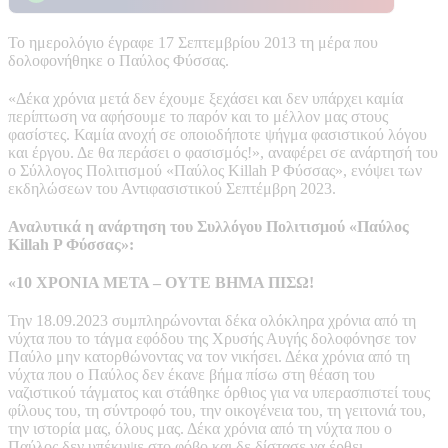
Το ημερολόγιο έγραφε 17 Σεπτεμβρίου 2013 τη μέρα που
δολοφονήθηκε ο Παύλος Φύσσας.
«Δέκα χρόνια μετά δεν έχουμε ξεχάσει και δεν υπάρχει καμία
περίπτωση να αφήσουμε το παρόν και το μέλλον μας στους
φασίστες. Καμία ανοχή σε οποιοδήποτε ψήγμα φασιστικού λόγου
και έργου. Δε θα περάσει ο φασισμός!», αναφέρει σε ανάρτησή του
ο Σύλλογος Πολιτισμού «Παύλος Killah P Φύσσας», ενόψει των
εκδηλώσεων του Αντιφασιστικού Σεπτέμβρη 2023.
Αναλυτικά η ανάρτηση του Συλλόγου Πολιτισμού «Παύλος
Killah P Φύσσας»:
«10 ΧΡΟΝΙΑ ΜΕΤΑ – ΟΥΤΕ ΒΗΜΑ ΠΙΣΩ!
Την 18.09.2023 συμπληρώνονται δέκα ολόκληρα χρόνια από τη
νύχτα που το τάγμα εφόδου της Χρυσής Αυγής δολοφόνησε τον
Παύλο μην κατορθώνοντας να τον νικήσει. Δέκα χρόνια από τη
νύχτα που ο Παύλος δεν έκανε βήμα πίσω στη θέαση του
ναζιστικού τάγματος και στάθηκε όρθιος για να υπερασπιστεί τους
φίλους του, τη σύντροφό του, την οικογένεια του, τη γειτονιά του,
την ιστορία μας, όλους μας. Δέκα χρόνια από τη νύχτα που ο
Παύλος δεν υπέκυψε στο φόβο και δε δίστασε να έρθει