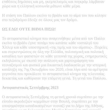
επιθέσεις δημόσιες και μη, γκεμπελισμός και πογκρόμ λάμβαναν
χώρα και η ελληνική κοινωνία μάτωνε κάθε μέρα.
Η στάση του Παύλου εκείνο το βράδυ και το αίμα του που κύλησε
στο πεζοδρόμιο έδειξε σε όλους μας τον δρόμο.
ΩΣ ΕΔΩ! ΟΥΤΕ ΒΗΜΑ ΠΙΣΩ!
Το αντιφασιστικό κίνημα που αναγεννήθηκε μέσα από τον Παύλο
εκείνο το βράδυ έγινε ποτάμι που κατάπιε κάθε νοσταλγό του
Χίτλερ και κάθε υποστηρικτή «της τιμής και του αίματος». Πορείες
και συγκεντρώσεις σε όλη την Ελλάδα, πολιτισμική και πολιτική
καταδίκη των φασιστών σε κάθε γειτονιά της χώρας, ενημερωτικές
εκδηλώσεις με σκοπό την ανάλυση και χαρτογράφηση του
νεοναζισμού και φυσικά μια δικαστική διαδικασία με την ιστορική
κατάληξη της 7ης Οκτωβρίου του 2020, είναι λίγα από τα αμέτρητα
γεγονότα που προκάλεσε το αντιφασιστικό κίνημα της τελευταίας
δεκαετίας και καθόρισαν την επόμενη γενιά. Τη γενιά του Παύλου.
Αντιφασιστικός Σεπτέμβρης 2023
Ο αντιφασιστικός Σεπτέμβρης τη φετινή χρονιά συμπίπτει με την
είσοδο ακροδεξιών κομμάτων στην Βουλή, συμπίπτει με την
υποψηφιότητα καταδικασμένων νεοναζί για το Δήμο της Αθήνας,