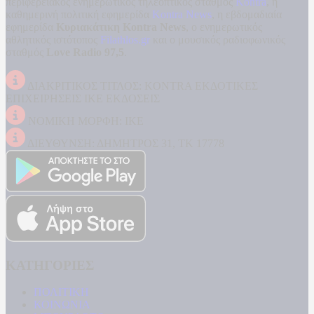
περιφερειακός ενημερωτικός τηλεοπτικός σταθμός
Kontra
, η
καθημερινή πολιτική εφημερίδα
Kontra News
, η εβδομαδιαία
εφημερίδα
Κυριακάτικη Kontra News
, ο ενημερωτικός
αθλητικός ιστότοπος
Filathlos.gr
και ο μουσικός ραδιοφωνικός
σταθμός
Love Radio 97,5
.
ΔΙΑΚΡΙΤΙΚΟΣ ΤΙΤΛΟΣ: KONTRA ΕΚΔΟΤΙΚΕΣ
ΕΠΙΧΕΙΡΗΣΕΙΣ ΙΚΕ ΕΚΔΟΣΕΙΣ
ΝΟΜΙΚΗ ΜΟΡΦΗ: ΙΚΕ
ΔΙΕΥΘΥΝΣΗ: ΔΗΜΗΤΡΟΣ 31, ΤΚ 17778
ΚΑΤΗΓΟΡΙΕΣ
ΠΟΛΙΤΙΚΗ
ΚΟΙΝΩΝΙΑ