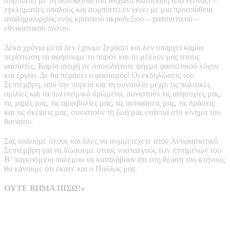
συμπίπτει με τη δολοφονία του Μιχάλη Κατσούρη από νεοναζί –
εγκληματίες οπαδούς και συμπίπτει εν γένει με μια προσπάθεια
αναδημιουργίας ενός κραταιού ακροδεξιού – ρατσιστικού –
εθνικιστικού πόλου.
Δέκα χρόνια μετά δεν έχουμε ξεχάσει και δεν υπάρχει καμία
περίπτωση να αφήσουμε το παρόν και το μέλλον μας στους
φασίστες. Καμία ανοχή σε οποιοδήποτε ψήγμα φασιστικού λόγου
και έργου. Δε θα περάσει ο φασισμός! Οι εκδηλώσεις του
Σεπτέμβρη, από την πορεία και τη συναυλία μέχρι τις πολιτικές
ομιλίες και τα πολιτισμικά δρώμενα, συνιστούν τις ανησυχίες μας,
τις χαρές μας, τις αμφιβολίες μας, τις αντιφάσεις μας, τις δράσεις
και τις σκέψεις μας, συνιστούν τη ζωή μας ενάντια στο κίνημα του
θανάτου.
Σας καλούμε όλους και όλες να συμμετέχετε στον Αντιφασιστικό
Σεπτέμβρη για να δώσουμε στους νοσταλγούς των ηττημένων του
Β’ παγκοσμίου πολέμου να καταλάβουν ότι στη θέαση του κτήνους
θα κάνουμε ότι έκανε και ο Παύλος μας.
ΟΥΤΕ ΒΗΜΑ ΠΙΣΩ!»