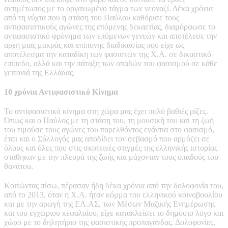
αντιμέτωπος με το οργανωμένο τάγμα των νεοναζί. Δέκα χρόνια
από τη νύχτα που η στάση του Παύλου καθόρισε τους
αντιφασιστικούς αγώνες της επόμενης δεκαετίας, διαμόρφωσε το
αντιφασιστικό φρόνημα των επόμενων γενεών και αποτέλεσε την
αρχή μιας μακράς και επίπονης διαδικασίας που είχε ως
αποτέλεσμα την καταδίκη των φασιστών της Χ.Α. σε δικαστικό
επίπεδο, αλλά και την πάταξη των οπαδών του φασισμού σε κάθε
γειτονιά της Ελλάδας.
10 χρόνια Αντιφασιστικό Κίνημα
Το αντιφασιστικό κίνημα στη χώρα μας έχει πολύ βαθιές ρίζες.
Όπως και ο Παύλος με τη στάση του, τη μουσική του και τη ζωή
του τιμούσε τους αγώνες του παρελθόντος ενάντια στο φασισμό,
έτσι και ο Σύλλογός μας αποδίδει τον σεβασμό που αρμόζει σε
όλους και όλες που στις σκοτεινές στιγμές της ελληνικής ιστορίας
στάθηκαν με την πλευρά της ζωής και μάχονταν τους οπαδούς του
θανάτου.
Κοιτώντας πίσω, πέρασαν ήδη δέκα χρόνια από την δολοφονία του,
από το 2013, όταν η Χ.Α. ήταν κόμμα του ελληνικού κοινοβουλίου
και με την αρωγή της ΕΛ.ΑΣ, των Μέσων Μαζικής Ενημέρωσης
και του εγχώριου κεφαλαίου, είχε κατακλείσει το δημόσιο λόγο και
χώρο με το δηλητήριο της φασιστικής προπαγάνδας. Δολοφονίες,