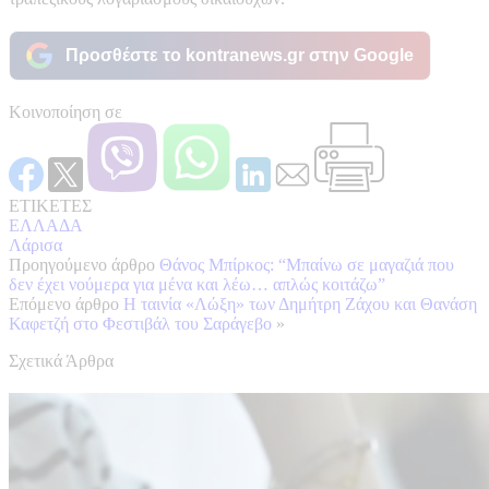
Προσθέστε το kontranews.gr στην Google
Κοινοποίηση σε
ΕΤΙΚΕΤΕΣ
ΕΛΛΑΔΑ
Λάρισα
Προηγούμενο άρθρο
Θάνος Μπίρκος: “Μπαίνω σε μαγαζιά που
δεν έχει νούμερα για μένα και λέω… απλώς κοιτάζω”
Επόμενο άρθρο
Η ταινία «Λώξη» των Δημήτρη Ζάχου και Θανάση
Καφετζή στο Φεστιβάλ του Σαράγεβο
»
Σχετικά Άρθρα