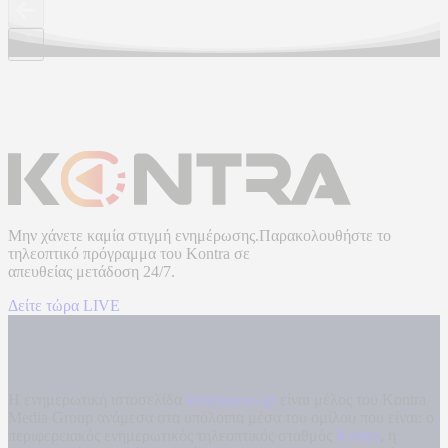
Μην χάνετε καμία στιγμή ενημέρωσης.Παρακολουθήστε το
τηλεοπτικό πρόγραμμα του
Kontra
σε
απευθείας μετάδοση
24/7.
Δείτε τώρα LIVE
Η ενημερωτική ιστοσελίδα
kontranews.gr
είναι μέλος του Kontra
Media Group ανάμεσα στα υπόλοιπα μέσα του ομίλου που είναι: ο
περιφερειακός ενημερωτικός τηλεοπτικός σταθμός
Kontra
, η