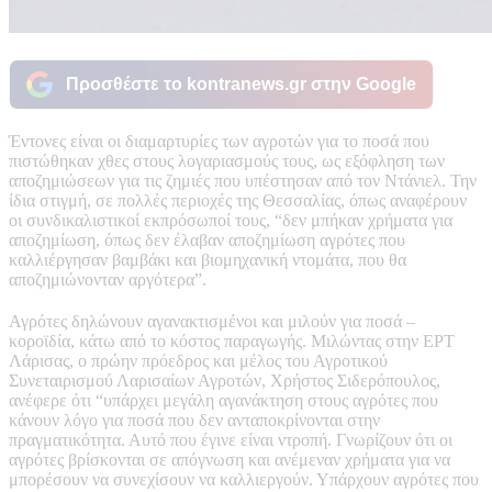
Προσθέστε το kontranews.gr στην Google
Έντονες είναι οι διαμαρτυρίες των αγροτών για το ποσά που
πιστώθηκαν χθες στους λογαριασμούς τους, ως εξόφληση των
αποζημιώσεων για τις ζημιές που υπέστησαν από τον Ντάνιελ. Την
ίδια στιγμή, σε πολλές περιοχές της Θεσσαλίας, όπως αναφέρουν
οι συνδικαλιστικοί εκπρόσωποί τους, “δεν μπήκαν χρήματα για
αποζημίωση, όπως δεν έλαβαν αποζημίωση αγρότες που
καλλιέργησαν βαμβάκι και βιομηχανική ντομάτα, που θα
αποζημιώνονταν αργότερα”.
Αγρότες δηλώνουν αγανακτισμένοι και μιλούν για ποσά –
κοροϊδία, κάτω από το κόστος παραγωγής. Μιλώντας στην ΕΡΤ
Λάρισας, ο πρώην πρόεδρος και μέλος του Αγροτικού
Συνεταιρισμού Λαρισαίων Αγροτών, Χρήστος Σιδερόπουλος,
ανέφερε ότι “υπάρχει μεγάλη αγανάκτηση στους αγρότες που
κάνουν λόγο για ποσά που δεν ανταποκρίνονται στην
πραγματικότητα. Αυτό που έγινε είναι ντροπή. Γνωρίζουν ότι οι
αγρότες βρίσκονται σε απόγνωση και ανέμεναν χρήματα για να
μπορέσουν να συνεχίσουν να καλλιεργούν. Υπάρχουν αγρότες που