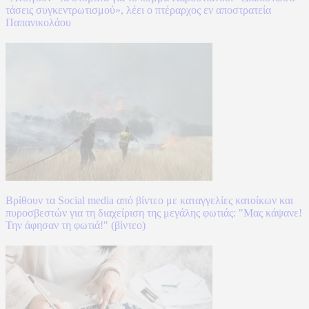
τάσεις συγκεντρωτισμού», λέει ο πτέραρχος εν αποστρατεία
Παπανικολάου
Βρίθουν τα Social media από βίντεο με καταγγελίες κατοίκων και
πυροσβεστών για τη διαχείριση της μεγάλης φωτιάς: "Μας κάψανε!
Την άφησαν τη φωτιά!" (βίντεο)