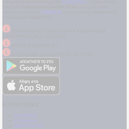
καθημερινή πολιτική εφημερίδα
Kontra News
, η εβδομαδιαία
εφημερίδα
Κυριακάτικη Kontra News
, ο ενημερωτικός
αθλητικός ιστότοπος
Filathlos.gr
και ο μουσικός ραδιοφωνικός
σταθμός
Love Radio 97,5
.
ΔΙΑΚΡΙΤΙΚΟΣ ΤΙΤΛΟΣ: KONTRA ΕΚΔΟΤΙΚΕΣ
ΕΠΙΧΕΙΡΗΣΕΙΣ ΙΚΕ ΕΚΔΟΣΕΙΣ
ΝΟΜΙΚΗ ΜΟΡΦΗ: ΙΚΕ
ΔΙΕΥΘΥΝΣΗ: ΔΗΜΗΤΡΟΣ 31, ΤΚ 17778
ΚΑΤΗΓΟΡΙΕΣ
ΠΟΛΙΤΙΚΗ
ΚΟΙΝΩΝΙΑ
ΜΠΟΥΡΛΟΤΟ