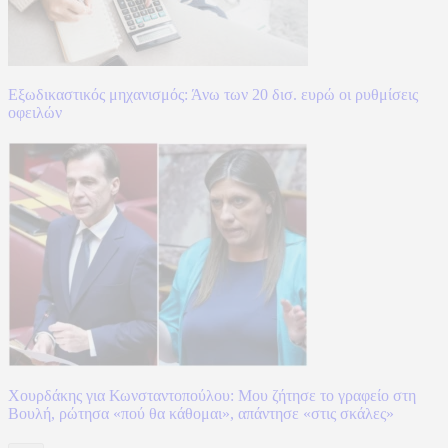
Εξωδικαστικός μηχανισμός: Άνω των 20 δισ. ευρώ οι ρυθμίσεις
οφειλών
Χουρδάκης για Κωνσταντοπούλου: Μου ζήτησε το γραφείο στη
Βουλή, ρώτησα «πού θα κάθομαι», απάντησε «στις σκάλες»