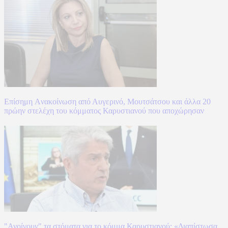
Επίσημη Aνακοίνωση από Αυγερινό, Μουτσάτσου και άλλα 20
πρώην στελέχη του κόμματος Καρυστιανού που αποχώρησαν
"Ανοίγουν" τα στόματα για το κόμμα Καρυστιανού: «Διαπίστωσα