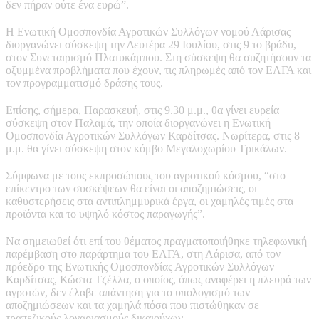
δεν πήραν ούτε ένα ευρώ”.
Η Ενωτική Ομοσπονδία Αγροτικών Συλλόγων νομού Λάρισας
διοργανώνει σύσκεψη την Δευτέρα 29 Ιουλίου, στις 9 το βράδυ,
στον Συνεταιρισμό Πλατυκάμπου. Στη σύσκεψη θα συζητήσουν τα
οξυμμένα προβλήματα που έχουν, τις πληρωμές από τον ΕΛΓΑ και
τον προγραμματισμό δράσης τους.
Επίσης, σήμερα, Παρασκευή, στις 9.30 μ.μ., θα γίνει ευρεία
σύσκεψη στον Παλαμά, την οποία διοργανώνει η Ενωτική
Ομοσπονδία Αγροτικών Συλλόγων Καρδίτσας. Νωρίτερα, στις 8
μ.μ. θα γίνει σύσκεψη στον κόμβο Μεγαλοχωρίου Τρικάλων.
Σύμφωνα με τους εκπροσώπους του αγροτικού κόσμου, “στο
επίκεντρο των συσκέψεων θα είναι οι αποζημιώσεις, οι
καθυστερήσεις στα αντιπλημμυρικά έργα, οι χαμηλές τιμές στα
προϊόντα και το υψηλό κόστος παραγωγής”.
Να σημειωθεί ότι επί του θέματος πραγματοποιήθηκε τηλεφωνική
παρέμβαση στο παράρτημα του ΕΛΓΑ, στη Λάρισα, από τον
πρόεδρο της Ενωτικής Ομοσπονδίας Αγροτικών Συλλόγων
Καρδίτσας, Κώστα Τζέλλα, ο οποίος, όπως αναφέρει η πλευρά των
αγροτών, δεν έλαβε απάντηση για το υπολογισμό των
αποζημιώσεων και τα χαμηλά πόσα που πιστώθηκαν σε
τραπεζικούς λογαριασμούς δικαιούχων.